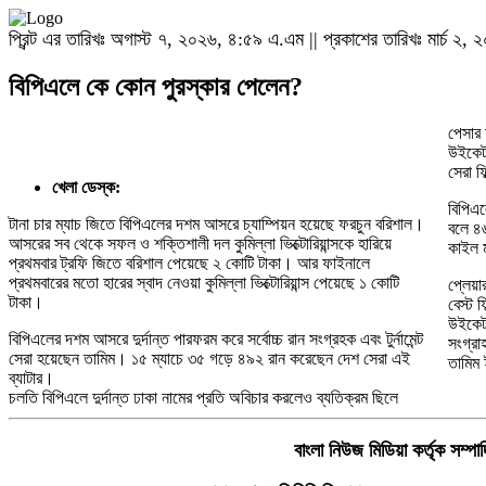
প্রিন্ট এর তারিখঃ অগাস্ট ৭, ২০২৬, ৪:৫৯ এ.এম || প্রকাশের তারিখঃ মার্চ ২
বিপিএলে কে কোন পুরস্কার পেলেন?
পেসার 
উইকেট 
সেরা ফ
খেলা ডেস্ক:
বিপিএ
টানা চার ম্যাচ জিতে বিপিএলের দশম আসরে চ্যাম্পিয়ন হয়েছে ফরচুন বরিশাল।
বলে ৪৬
আসরের সব থেকে সফল ও শক্তিশালী দল কুমিল্লা ভিক্টোরিয়ান্সকে হারিয়ে
কাইল ম
প্রথমবার ট্রফি জিতে বরিশাল পেয়েছে ২ কোটি টাকা। আর ফাইনালে
প্রথমবারের মতো হারের স্বাদ নেওয়া কুমিল্লা ভিক্টোরিয়ান্স পেয়েছে ১ কোটি
প্লেয়
টাকা।
বেস্ট ফ
উইকেট 
বিপিএলের দশম আসরে দুর্দান্ত পারফরম করে সর্বোচ্চ রান সংগ্রহক এবং টুর্নামেন্ট
সংগ্রা
সেরা হয়েছেন তামিম। ১৫ ম্যাচে ৩৫ গড়ে ৪৯২ রান করেছেন দেশ সেরা এই
তামিম
ব্যাটার।
চলতি বিপিএলে দুর্দান্ত ঢাকা নামের প্রতি অবিচার করলেও ব্যতিক্রম ছিলে
বাংলা নিউজ মিডিয়া কর্তৃক সম্