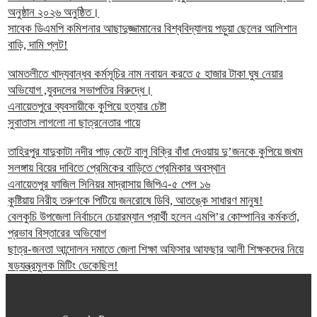
অনুষ্ঠান ২০২৬ অনুষ্ঠিত।
সাবেক ডিএমপি কমিশনার আছাদুজ্জামানের বিশ্ববিদ্যালয় পড়ুয়া ছেলের আলিশান
বাড়ি, দামি প্লট!
আমতলীতে খাদ্যবান্ধব কর্মসূচির নাম নবায়ন করতে ৫ হাজার টাকা ঘুষ নেয়ার
অভিযোগ ,যুবদলের সভাপতির বিরুদ্ধে।
এনায়েতপুরে ব্যবসায়ীকে কুপিয়ে হত্যার চেষ্টা
সুবাতাস লাগলো না ছাত্রনেতার গায়ে
তাহিরপুর যাদুকাটা নদীর পাড় কেটে বালু বিক্রি বাঁধা দেওয়ায় দু’জনকে কুপিয়ে জখম
সলঙ্গায় বিয়ের দাবিতে প্রেমিকের বাড়িতে প্রেমিকার অবস্থান
এনায়েতপুর ফাজিল সিনিয়র মাদ্রাসায় জিপিএ-৫ পেল ১৬
কুষ্টিয়ায় নিরীহ তরুণকে পিটিয়ে জনরোষে ডিবি, আতঙ্কে সাধারণ মানুষ!
বেলকুচি উপজেলা নির্বাচনে চেয়ারম্যান প্রার্থী হলেন এমপি’র কোম্পানির কর্মকর্তা,
প্রভাব বিস্তারের অভিযোগ
ছাত্র-জনতা আন্দোলন দমাতে জেলা শিক্ষা অফিসার আফছার আলী শিক্ষকদের নিয়ে
ষড়যন্ত্রমুলক মিটিং ডেকেছিল!