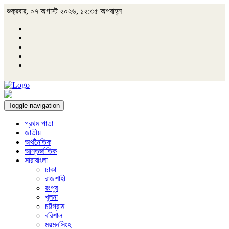
শুক্রবার, ০৭ অগাস্ট ২০২৬, ১২:৩৫ অপরাহ্ন
Toggle navigation
প্রথম পাতা
জাতীয়
অর্থনৈতিক
আন্তর্জাতিক
সারাবাংলা
ঢাকা
রাজশাহী
রংপুর
খুলনা
চট্টগ্রাম
বরিশাল
ময়মনসিংহ