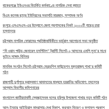
বাকেরগঞ্জে ইউএনওর বিতর্কিত কর্মকাণ্ডে নাগরিক সেবা ব্যাহত
বিএম কলেজ ছাত্র ইউনিয়নের সভাপতি মারজান, সম্পাদক অর্ণব
রংপুরে এসএসএস-এর উদ্যোগে জেলা প্রশাসকের নিকট ২০০০টি গাছের চারা
হস্তান্তর
চট্টগ্রাম নাগরিক ফোরামের প্রতিষ্ঠাবার্ষিকীতে ভার্চুয়াল আলোচনা সভা অনুষ্ঠিত
“দি ওয়ান পাউন্ড জেনারেল হসপিটাল” ট্রাস্টি সিলেট-২ আসনের এমপি লুনা’র সা‌থে
বৃটেনে সাক্ষাৎ বিনিময়
মানবিক সংগঠন সিলেট-চট্টগ্রাম ফ্রেন্ডশিপ ফাউন্ডেশন যুক্তরাজ্য শাখা’র কমিটি
গঠন
রাজশাহী দুর্গাপুরে ভ্রাম্যমাণ আদালতের মাধ্যমে হয়রানির অভিযোগ: তদন্তের
আশ্বাস বিভাগীয় কমিশনারের
বাংলাদেশ জাতীয়তাবাদী স্বেচ্ছাসেবক দলের হরিপুর উপজেলা শাখার নতুন কমিটি গঠন
আল-ইযহার আইডিয়াল মাদ্রাসায় মেধা বিকাশ, কুরআন বিতরণ ও ফলাফল প্রকাশ