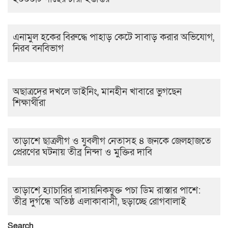
এনামুল হকের বিরুদ্ধে পাহাড় কেটে সাবাড় করার অভিযোগ,
নিরব বনবিভাগ
অছাত্রদের দখলে ডাইনিং, মানহীন খাবারে ভুগছেন
শিক্ষার্থীরা
তাড়াশে ছাত্রলীগ ও যুবলীগ নেতাসহ ৪ জনকে জেলহাজতে
প্রেরণের ঘটনায় তীব্র নিন্দা ও মুক্তির দাবি
তাড়াশে হ্যাচারির রাসায়নিকযুক্ত পচা ডিম রাস্তার পাশে:
তীব্র দুর্গন্ধে অতিষ্ঠ এলাকাবাসী, ছড়াচ্ছে রোগবালাই
Search