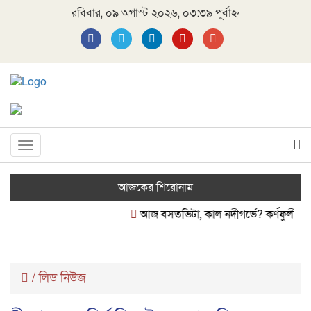
রবিবার, ০৯ অগাস্ট ২০২৬, ০৩:৩৯ পূর্বাহ্ন
Toggle
navigation
আজকের শিরোনাম
আজ বসতভিটা, কাল নদীগর্ভে? কর্ণফুলীর ভাঙন
/
লিড নিউজ