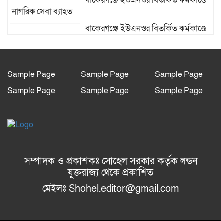
বাকেরগঞ্জে ইউএনওর বিতর্কিত কর্মকাণ্ডে
নাগরিক সেবা ব্যাহত
বাকেরগঞ্জে ইউএনওর বিতর্কিত কর্মকাণ্ডে
নাগরিক সেবা ব্যাহত
বিএম কলেজ ছাত্র ইউনিয়নের সভাপতি
মারজান, সম্পাদক অর্ণব
Sample Page
Sample Page
Sample Page
রংপুরে এসএসএস-এর উদ্যোগে জেলা
Sample Page
Sample Page
Sample Page
প্রশাসকের নিকট ২০০০টি গাছের চারা হস্তান্তর
চট্টগ্রাম নাগরিক ফোরামের
প্রতিষ্ঠাবার্ষিকীতে ভার্চুয়াল আলোচনা সভা
অনুষ্ঠিত
সম্পাদক ও প্রকাশকঃ সোহেল সরকার কর্তৃক লন্ডন
যুক্তরাজ্য থেকে প্রকাশিত
মেইলঃ Shohel.editor@gmail.com