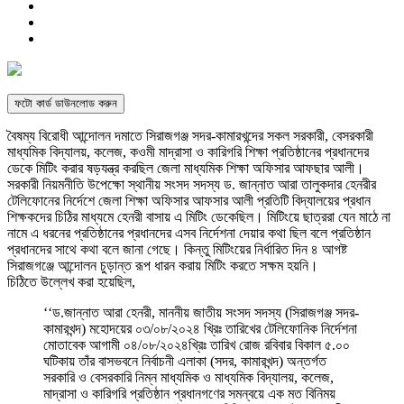
ফটো কার্ড ডাউনলোড করুন
বৈষম্য বিরোধী আন্দোলন দমাতে সিরাজগঞ্জ সদর-কামারখন্দের সকল সরকারী, বেসরকারী
মাধ্যমিক বিদ্যালয়, কলেজ, কওমী মাদ্রাসা ও কারিগরি শিক্ষা প্রতিষ্ঠানের প্রধানদের
ডেকে মিটিং করার ষড়যন্ত্র করছিল জেলা মাধ্যমিক শিক্ষা অফিসার আফছার আলী।
সরকারী নিয়মনীতি উপেক্ষো স্থানীয় সংসদ সদস্য ড. জান্নাত আরা তালুকদার হেনরীর
টেলিফোনের নির্দেশে জেলা শিক্ষা অফিসার আফসার আলী প্রতিটি বিদ্যালয়ের প্রধান
শিক্ষকদের চিঠির মাধ্যমে হেনরী বাসায় এ মিটিং ডেকেছিল। মিটিংয়ে ছাত্ররা যেন মাঠে না
নামে এ ধরনের প্রতিষ্ঠানের প্রধানদের এসব নির্দেশনা দেয়ার কথা ছিল বলে প্রতিষ্ঠান
প্রধানদের সাথে কথা বলে জানা গেছে। কিন্তু মিটিংয়ের নির্ধারিত দিন ৪ আগষ্ট
সিরাজগঞ্জে আন্দোলন চুড়ান্ত রূপ ধারন করায় মিটিং করতে সক্ষম হয়নি।
চিঠিতে উল্লেখ করা হয়েছিল,
‘‘ড.জান্নাত আরা হেনরী, মাননীয় জাতীয় সংসদ সদস্য (সিরাজগঞ্জ সদর-
কামারখন্দ) মহোদয়ের ০৩/০৮/২০২৪ খ্রিঃ তারিখের টেলিফোনিক নির্দেশনা
মোতাবেক আগামী ০৪/০৮/২০২৪খ্রিঃ তারিখ রোজ রবিবার বিকাল ৫.০০
ঘটিকায় তাঁর বাসভবনে নির্বাচনী এলাকা (সদর, কামারখন্দ) অন্তর্গত
সরকারি ও বেসরকারি নিম্ন মাধ্যমিক ও মাধ্যমিক বিদ্যালয়, কলেজ,
মাদ্রাসা ও কারিগরি প্রতিষ্ঠান প্রধানগণের সমন্বয়ে এক মত বিনিময়