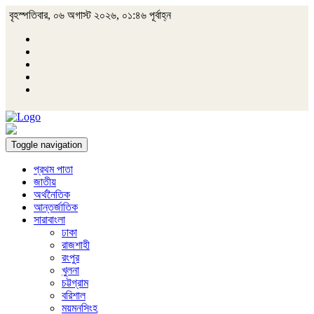
বৃহস্পতিবার, ০৬ অগাস্ট ২০২৬, ০১:৪৬ পূর্বাহ্ন
Toggle navigation
প্রথম পাতা
জাতীয়
অর্থনৈতিক
আন্তর্জাতিক
সারাবাংলা
ঢাকা
রাজশাহী
রংপুর
খুলনা
চট্টগ্রাম
বরিশাল
ময়মনসিংহ