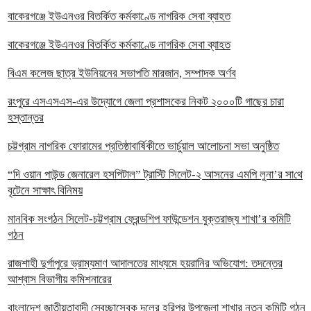
বাকেরগঞ্জে ইউএনওর বিতর্কিত কর্মকাণ্ডে নাগরিক সেবা ব্যাহত
বাকেরগঞ্জে ইউএনওর বিতর্কিত কর্মকাণ্ডে নাগরিক সেবা ব্যাহত
বিএম কলেজ ছাত্র ইউনিয়নের সভাপতি মারজান, সম্পাদক অর্ণব
রংপুরে এসএসএস-এর উদ্যোগে জেলা প্রশাসকের নিকট ২০০০টি গাছের চারা
হস্তান্তর
চট্টগ্রাম নাগরিক ফোরামের প্রতিষ্ঠাবার্ষিকীতে ভার্চুয়াল আলোচনা সভা অনুষ্ঠিত
“দি ওয়ান পাউন্ড জেনারেল হসপিটাল” ট্রাস্টি সিলেট-২ আসনের এমপি লুনা’র সা‌থে
বৃটেনে সাক্ষাৎ বিনিময়
মানবিক সংগঠন সিলেট-চট্টগ্রাম ফ্রেন্ডশিপ ফাউন্ডেশন যুক্তরাজ্য শাখা’র কমিটি
গঠন
রাজশাহী দুর্গাপুরে ভ্রাম্যমাণ আদালতের মাধ্যমে হয়রানির অভিযোগ: তদন্তের
আশ্বাস বিভাগীয় কমিশনারের
বাংলাদেশ জাতীয়তাবাদী স্বেচ্ছাসেবক দলের হরিপুর উপজেলা শাখার নতুন কমিটি গঠন