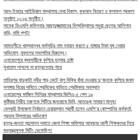
আল-ইযহার আইডিয়াল মাদ্রাসায় মেধা বিকাশ, কুরআন বিতরণ ও ফলাফল প্রকাশ
অনুষ্ঠান ২০২৬ অনুষ্ঠিত।
সাবেক ডিএমপি কমিশনার আছাদুজ্জামানের বিশ্ববিদ্যালয় পড়ুয়া ছেলের আলিশান
বাড়ি, দামি প্লট!
আমতলীতে খাদ্যবান্ধব কর্মসূচির নাম নবায়ন করতে ৫ হাজার টাকা ঘুষ নেয়ার
অভিযোগ ,যুবদলের সভাপতির বিরুদ্ধে।
এনায়েতপুরে ব্যবসায়ীকে কুপিয়ে হত্যার চেষ্টা
সুবাতাস লাগলো না ছাত্রনেতার গায়ে
তাহিরপুর যাদুকাটা নদীর পাড় কেটে বালু বিক্রি বাঁধা দেওয়ায় দু’জনকে কুপিয়ে জখম
সলঙ্গায় বিয়ের দাবিতে প্রেমিকের বাড়িতে প্রেমিকার অবস্থান
এনায়েতপুর ফাজিল সিনিয়র মাদ্রাসায় জিপিএ-৫ পেল ১৬
কুষ্টিয়ায় নিরীহ তরুণকে পিটিয়ে জনরোষে ডিবি, আতঙ্কে সাধারণ মানুষ!
বেলকুচি উপজেলা নির্বাচনে চেয়ারম্যান প্রার্থী হলেন এমপি’র কোম্পানির কর্মকর্তা,
প্রভাব বিস্তারের অভিযোগ
ছাত্র-জনতা আন্দোলন দমাতে জেলা শিক্ষা অফিসার আফছার আলী শিক্ষকদের নিয়ে
ষড়যন্ত্রমুলক মিটিং ডেকেছিল!