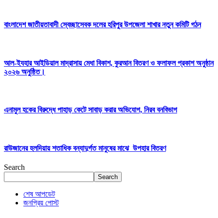
বাংলাদেশ জাতীয়তাবাদী স্বেচ্ছাসেবক দলের হরিপুর উপজেলা শাখার নতুন কমিটি গঠন
আল-ইযহার আইডিয়াল মাদ্রাসায় মেধা বিকাশ, কুরআন বিতরণ ও ফলাফল প্রকাশ অনুষ্ঠান
২০২৬ অনুষ্ঠিত।
এনামুল হকের বিরুদ্ধে পাহাড় কেটে সাবাড় করার অভিযোগ, নিরব বনবিভাগ
রাউজানের হলদিয়ায় শতাধিক বন্যাদুর্গত মানুষের মাঝে উপহার বিতরণ
Search
Search
শেষ আপডেট
জনপ্রিয় পোস্ট