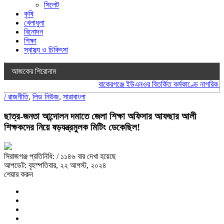
সিলেট
কৃষি
খেলাধুলা
বিনোদন
শিক্ষা
স্বাস্থ্য ও চিকিৎসা
আজকের শিরোনাম
বাকেরগঞ্জে ইউএনওর বিতর্কিত কর্মকাণ্ডে নাগরিক সেবা
/
রাজনীতি
,
লিড নিউজ
,
সারাবাংলা
ছাত্র-জনতা আন্দোলন দমাতে জেলা শিক্ষা অফিসার আফছার আলী
শিক্ষকদের নিয়ে ষড়যন্ত্রমুলক মিটিং ডেকেছিল!
সিরাজগঞ্জ প্রতিনিধি:
/ ১১৪৬ বার দেখা হয়েছে
আপডেট: বৃহস্পতিবার, ২২ আগস্ট, ২০২৪
শেয়ার করুন