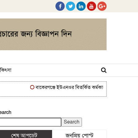
 চিকিৎসা
বাকেরগঞ্জে ইউএনওর বিতর্কিত কর্মকাণ্ডে নাগরিক সেবা ব্যাহত
earch
Search
শেষ আপডেট
জনপ্রিয় পোস্ট