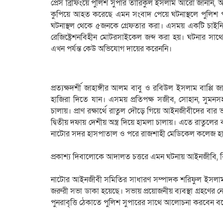
প্রেস ব্রিফিংয়ে পুলিশ সুপার তারিকুল ইসলাম আরো জানান, 
কুপিয়ে আহত করেছে এমন সংবাদ পেয়ে ঘটনাস্থলে পুলিশ
ঘটনাস্থল থেকে ৫জনকে গ্রেফতার করা। এসময় একটি চাইনিজ কু
রেজিষ্ট্রেশনবিহীন মোটরসাইকেল জব্দ করা হয়। ঘটনার স
এখন পর্যন্ত কেউ অভিযোগ দায়ের করেননি।
প্রত্যক্ষদর্শী জাহাঙ্গীর আলম বাবু ও রবিউল ইসলাম বা
হাজিরা দিতে যান। এসময় প্রতিপক্ষ সজীব, সোহান, সুমনস
চালায়। প্রাণ রক্ষার্থে রাতুল দৌড়ে গিয়ে আইনজীবীদের বার 
দ্বিতীয় দফায় দেশীয় অস্ত্র দিয়ে হামলা চালায়। এতে রাতুলের
নাটোর সদর হাসপাতাল ও পরে রাজশাহী মেডিকেল কলেজ হাস
প্রকাশ্য দিবালোকে আদালত চত্তরে এমন ঘটনায় আইনজীবি, বিচার 
নাটোর আইনজীবী সমিতির সাধারণ সম্পাদক শরিফুল ইসলাম ম
জরুরী সভা ডাকা হয়েছে। সভায় প্রয়োজনীয় ব্যবস্থা গ্রহণের
পুনরাবৃত্তি ঠেকাতে পুলিশ সুপারের সাথে আলোচনা করবেন ব