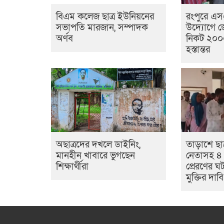
বিএম কলেজ ছাত্র ইউনিয়নের
রংপুরে এ
সভাপতি মারজান, সম্পাদক
উদ্যোগে জ
অর্ণব
নিকট ২০০০
হস্তান্তর
অছাত্রদের দখলে ডাইনিং,
তাড়াশে ছাত
মানহীন খাবারে ভুগছেন
নেতাসহ ৪
শিক্ষার্থীরা
প্রেরণের ঘট
মুক্তির দাবি