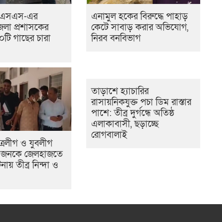
সএসএস-এর
এনামুল হকের বিরুদ্ধে পাহাড়
েলা প্রশাসকের
কেটে সাবাড় করার অভিযোগ,
টি গাছের চারা
নিরব বনবিভাগ
তাড়াশে হ্যাচারির
রাসায়নিকযুক্ত পচা ডিম রাস্তার
পাশে: তীব্র দুর্গন্ধে অতিষ্ঠ
এলাকাবাসী, ছড়াচ্ছে
রোগবালাই
্রলীগ ও যুবলীগ
 জনকে জেলহাজতে
নায় তীব্র নিন্দা ও