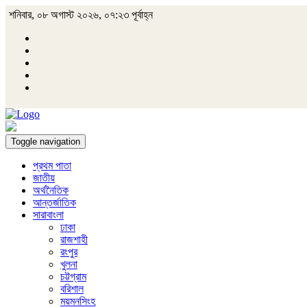
শনিবার, ০৮ অগাস্ট ২০২৬, ০৭:২৩ পূর্বাহ্ন
Toggle navigation
প্রথম পাতা
জাতীয়
অর্থনৈতিক
আন্তর্জাতিক
সারাবাংলা
ঢাকা
রাজশাহী
রংপুর
খুলনা
চট্টগ্রাম
বরিশাল
ময়মনসিংহ