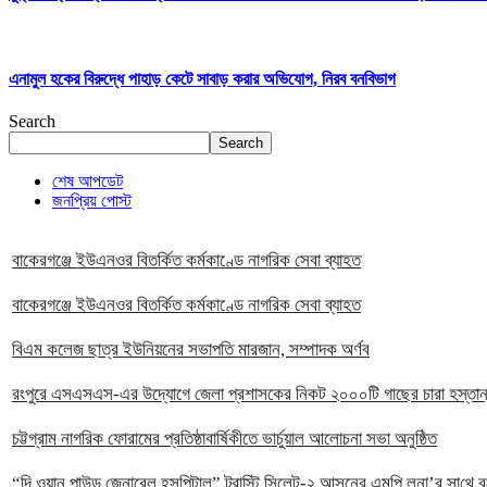
এনামুল হকের বিরুদ্ধে পাহাড় কেটে সাবাড় করার অভিযোগ, নিরব বনবিভাগ
Search
Search
শেষ আপডেট
জনপ্রিয় পোস্ট
বাকেরগঞ্জে ইউএনওর বিতর্কিত কর্মকাণ্ডে নাগরিক সেবা ব্যাহত
বাকেরগঞ্জে ইউএনওর বিতর্কিত কর্মকাণ্ডে নাগরিক সেবা ব্যাহত
বিএম কলেজ ছাত্র ইউনিয়নের সভাপতি মারজান, সম্পাদক অর্ণব
রংপুরে এসএসএস-এর উদ্যোগে জেলা প্রশাসকের নিকট ২০০০টি গাছের চারা হস্তান
চট্টগ্রাম নাগরিক ফোরামের প্রতিষ্ঠাবার্ষিকীতে ভার্চুয়াল আলোচনা সভা অনুষ্ঠিত
“দি ওয়ান পাউন্ড জেনারেল হসপিটাল” ট্রাস্টি সিলেট-২ আসনের এমপি লুনা’র সা‌থে বৃট