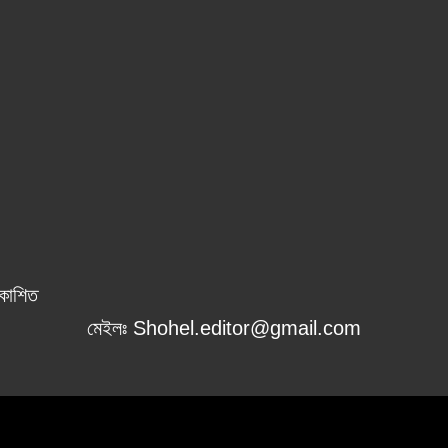
রকাশিত
মেইলঃ Shohel.editor@gmail.com