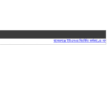
বাকেরগঞ্জে ইউএনওর বিতর্কিত কর্মকাণ্ডে নাগরিক সেব