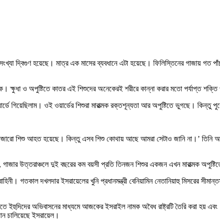
সংখ্যা দ্বিগুণ হয়েছে। মাত্র এক মাসের ব্যবধানে এটা হয়েছে। ফিলিস্তিনের গাজায় গত পাঁচ
ক। ক্ষুধা ও অ
পুষ্টি
তে কাতর এই শিশুদের অনেকেরই শরীরে কান্না করার মতো পর্যাপ্ত শক্তি প
ডে গিয়েছিলাম। ওই ওয়ার্ডের শিশুরা মারাত্মক রক্তশূন্যতা আর অপুষ্টিতে ভুগছে। কিন্তু 
াজারো শিশু আহত হয়েছে। কিন্তু এসব শিশু কোথায় আছে আমরা সেটাও জানি না।’ তিনি আরও 
 গাজার উত্তরাঞ্চলে দুই বছরের কম বয়সী প্রতি তিনজন শিশুর একজন এখন মারাত্মক অ
পুষ্টি
ত
িনী। গতকাল দখলদার ইসরায়েলের খুনি প্রধানমন্ত্রী বেনিয়ামিন নেতানিয়াহু মিসরের সীমান্
মিতে ইহুদিদের অভিবাসনের মাধ্যমে আজকের ইসরাইল নামক অবৈধ রাষ্ট্রটি তৈরি করা হয় এ
যান
চা
লিয়েছে ইসরায়েল।