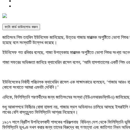
ফটো কার্ড ডাউনলোড করুন
জাতিসংঘ শিশু তহবিল ইউনিসেফ জানিয়েছে, উত্তর গাজায় মারাত্মক অ
পুষ্টি
তে ভোগা শিশুর 
হয়েছে বলে সংস্থাটি উল্লেখ করেছে।
ইউনিসেফ গত রবিবার বলেছে, গাজা উপত্যকায় মারাত্মক অ
পুষ্টি
তে ভোগা শিশুর সংখ্যা অনে
গাজা সফরের অভিজ্ঞতা জানিয়ে ক্যাথেরিন রাসেল বলেন, ‘আমি হাসপাতালের একটি শিশু ওয়ার্
ইউনিসেফের নির্বাহী পরি
চা
লক ক্যাথেরিন রাসেল এক সাক্ষাৎকারে বলেছেন, ‘গাজায় আরও হ
কোনো সংঘাতে আমরা এমনটা দেখিনি।’
এদিকে, ফিলিস্তিনি শরণার্থীদের জন্য জাতিসংঘের সংস্থা (ইউএনআরডব্লিউএ) জানিয়েছে,
শুধু আকাশপথে নির্বি
চা
র বোমা হামলা নয়, গাজায় স্থল অভিযানও
চা
লিয়ে আসছে ইসরাইলি বাহ
লাখের বেশি বাস্তুচ্যুত ফিলিস্তিনি আশ্রয় নিয়েছেন।
১৯১৭ সালে ব্রিটিশ উপনিবেশবাদী শাসকের পরিকল্পনায় বিভিন্ন দেশ থেকে ফিলিস্তিনি ভূ
ফিলিস্তিনি ভূখণ্ড দখল করার জন্য তাদের বিরুদ্ধে বহু গণহত্যা এবং জাতিগত নিধন অভি