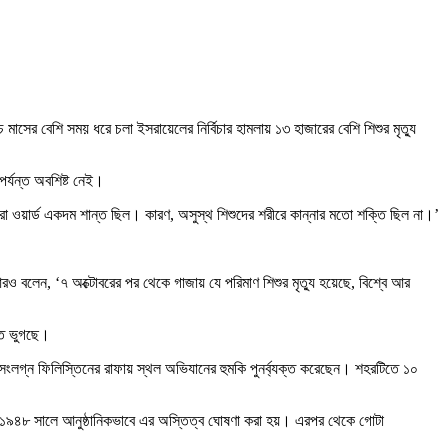
 মাসের বেশি সময় ধরে চলা ইসরায়েলের নির্বি
চা
র হামলায় ১৩ হাজারের বেশি শিশুর মৃত্যু
র্যন্ত অবশিষ্ট নেই।
পুরো ওয়ার্ড একদম শান্ত ছিল। কারণ, অসুস্থ শিশুদের শরীরে কান্নার মতো শক্তি ছিল না।’
বলেন, ‘৭ অক্টোবরের পর থেকে গাজায় যে পরিমাণ শিশুর মৃত্যু হয়েছে, বিশ্বে আর
ে ভুগছে।
তসংলগ্ন ফিলিস্তিনের রাফায় স্থল অভিযানের হুমকি পুনর্ব্যক্ত করেছেন। শহরটিতে ১০
বং ১৯৪৮ সালে আনুষ্ঠানিকভাবে এর অস্তিত্ব ঘোষণা করা হয়। এরপর থেকে গোটা