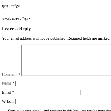
সূত্র : পার্সটুডে
আপনার মতামত লিখুন :
Leave a Reply
Your email address will not be published.
Required fields are marked
Comment
*
Name
*
Email
*
Website
Save my name, email, and website in this browser for the next ti