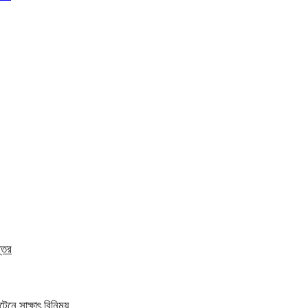
্তর
েনে সাক্ষাৎ বিনিময়