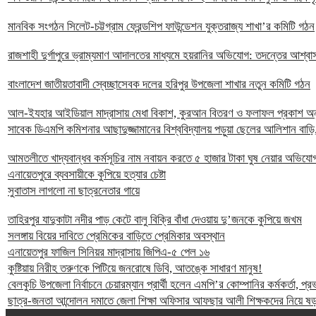
মানবিক সংগঠন সিলেট-চট্টগ্রাম ফ্রেন্ডশিপ ফাউন্ডেশন যুক্তরাজ্য শাখা’র কমিটি গঠন
রাজশাহী দুর্গাপুরে ভ্রাম্যমাণ আদালতের মাধ্যমে হয়রানির অভিযোগ: তদন্তের আশ্বা
বাংলাদেশ জাতীয়তাবাদী স্বেচ্ছাসেবক দলের হরিপুর উপজেলা শাখার নতুন কমিটি গঠন
আল-ইযহার আইডিয়াল মাদ্রাসায় মেধা বিকাশ, কুরআন বিতরণ ও ফলাফল প্রকাশ অনুষ
সাবেক ডিএমপি কমিশনার আছাদুজ্জামানের বিশ্ববিদ্যালয় পড়ুয়া ছেলের আলিশান বাড়ি,
আমতলীতে খাদ্যবান্ধব কর্মসূচির নাম নবায়ন করতে ৫ হাজার টাকা ঘুষ নেয়ার অভিযো
এনায়েতপুরে ব্যবসায়ীকে কুপিয়ে হত্যার চেষ্টা
সুবাতাস লাগলো না ছাত্রনেতার গায়ে
তাহিরপুর যাদুকাটা নদীর পাড় কেটে বালু বিক্রি বাঁধা দেওয়ায় দু’জনকে কুপিয়ে জখম
সলঙ্গায় বিয়ের দাবিতে প্রেমিকের বাড়িতে প্রেমিকার অবস্থান
এনায়েতপুর ফাজিল সিনিয়র মাদ্রাসায় জিপিএ-৫ পেল ১৬
কুষ্টিয়ায় নিরীহ তরুণকে পিটিয়ে জনরোষে ডিবি, আতঙ্কে সাধারণ মানুষ!
বেলকুচি উপজেলা নির্বাচনে চেয়ারম্যান প্রার্থী হলেন এমপি’র কোম্পানির কর্মকর্তা, প
ছাত্র-জনতা আন্দোলন দমাতে জেলা শিক্ষা অফিসার আফছার আলী শিক্ষকদের নিয়ে ষড়য