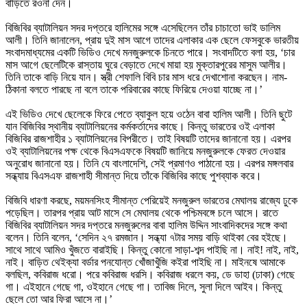
বাড়িতে রওনা দেন।
বিজিবির ব্যাটালিয়ন সদর দপ্তরে হালিমের সঙ্গে এসেছিলেন তাঁর চাচাতো ভাই ডালিম
আলী। তিনি জানালেন, প্রায় দুই মাস আগে তাদের এলাকার এক ছেলে ফেসবুকে ভারতীয়
সংবাদমাধ্যমের একটি ভিডিও দেখে মনজুরুলকে চিনতে পারে। সংবাদটিতে বলা হয়, ‘চার
মাস আগে ছেলেটিকে রাস্তায় ঘুরে বেড়াতে দেখে মায়া হয় মুক্তারপুরের মাসুম আলীর।
তিনি তাকে বাড়ি নিয়ে যান। স্ত্রী শেফালি বিবি চার মাস ধরে দেখাশোনা করছেন। নাম-
ঠিকানা বলতে পারছে না বলে তাকে পরিবারের কাছে ফিরিয়ে দেওয়া যাচ্ছে না।’
এই ভিডিও দেখে ছেলেকে ফিরে পেতে ব্যাকুল হয়ে ওঠেন বাবা হালিম আলী। তিনি ছুটে
যান বিজিবির স্থানীয় ব্যাটালিয়নের কর্মকর্তাদের কাছে। কিন্তু ভারতের ওই এলাকা
বিজিবির রাজশাহীর ১ ব্যাটালিয়নের বিপরীতে। তাই বিষয়টি তাদের জানানো হয়। এরপর
ওই ব্যাটালিয়নের পক্ষ থেকে বিএসএফকে বিষয়টি জানিয়ে মনজুরুলকে ফেরত দেওয়ার
অনুরোধ জানানো হয়। তিনি যে বাংলাদেশি, সেই প্রমাণও পাঠানো হয়। এরপর মঙ্গলবার
সন্ধ্যায় বিএসএফ রাজশাহী সীমান্ত দিয়ে তাঁকে বিজিবির কাছে পুশব্যাক করে।
বিজিবি ধারণা করছে, ময়মনসিংহ সীমান্ত পেরিয়েই মনজুরুল ভারতের মেঘালয় রাজ্যে ঢুকে
পড়েছিল। তারপর প্রায় আট মাসে সে মেঘালয় থেকে পশ্চিমবঙ্গে চলে আসে। রাতে
বিজিবির ব্যাটালিয়ন সদর দপ্তরে মনজুরুলের বাবা হালিম উদ্দিন সাংবাদিকদের সঙ্গে কথা
বলেন। তিনি বলেন, ‘সেদিন ২৭ রমজান। সন্ধ্যা ৭টার সময় বাড়ি থাইকা বের হইছে।
সাথে সাথে আমিও খুঁজতে বারাইছি। কিন্তু কোনো সাড়া-শব্দ পাইছি না। নাই! নাই, নাই,
নাই। বাড়িত থেইক্যা বর্ডার পনযোন্ত খোঁজাখুঁজি কইরা পাইছি না। মাইনষে আমাকে
বলছিল, কবিরাজ ধরো। পরে কবিরাজ ধরসি। কবিরাজ ধরলে কয়, ডে ডাহা (ঢাকা) গেছে
গা। এইহানে গেছে গা, ওইহানে গেছে গা। তাবিজ দিলে, সুলা দিলে আইব। কিন্তু
ছেলে তো আর ফিরা আসে না।’