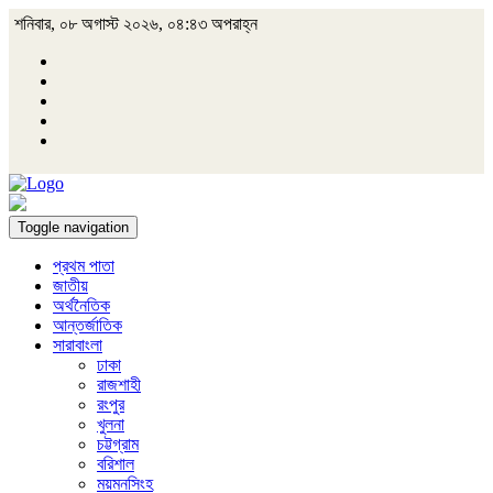
শনিবার, ০৮ অগাস্ট ২০২৬, ০৪:৪৩ অপরাহ্ন
Toggle navigation
প্রথম পাতা
জাতীয়
অর্থনৈতিক
আন্তর্জাতিক
সারাবাংলা
ঢাকা
রাজশাহী
রংপুর
খুলনা
চট্টগ্রাম
বরিশাল
ময়মনসিংহ