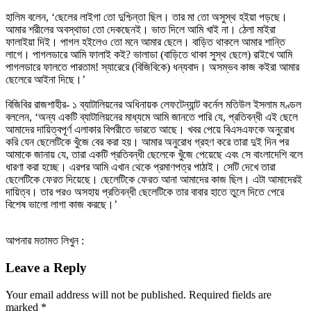
হালিম বলেন, ‘ছেলের লাইগা তো দুশ্চিন্তা ছিল। তার মা তো অসুস্থ হইয়া পড়ছে।
আমার শরীলের অবস্থাডা তো দেকছেনই। ভাত দিলে আমি খাই না। ঠেলা মাইরা
ফালাইয়া দিই। পাগল হইলেও তো মনে আমার ছেলে। বাড়িত থাকলে আমার শান্তি
লাগে। পাগলডারে আমি ফালাই কই? ভালাডা (বাড়িতে থাকা সুস্থ ছেলে) রাইখে আমি
পাগলডারে ফালতে পারতাম! স্যারেরে (বিজিবিকে) ধন্যবাদ। অসম্ভব কাজ কইরা আমার
ছেলেরে আইনা দিছে।’
বিজিবির রাজশাহীর- ১ ব্যাটালিয়নের অধিনায়ক লেফটেন্যান্ট কর্নেল মতিউল ইসলাম মণ্ডল
বললেন, ‘অন্য একটি ব্যাটালিয়নের মাধ্যমে আমি জানতে পারি যে, প্রতিবন্ধী এই ছেলে
আমাদের দায়িত্বপূর্ণ এলাকার বিপরীতে ভারতে আছে। খবর পেয়ে বিএসএফকে অনুরোধ
করি যেন ছেলেটিকে খুঁজে বের করা হয়। আমার অনুরোধ গ্রহণ করে তারা দুই দিন পর
আমাকে জানায় যে, তারা একটি প্রতিবন্ধী ছেলেকে খুঁজে পেয়েছে এবং সে বাংলাদেশি বলে
ধারণা করা হচ্ছে। এরপর আমি এখান থেকে প্রমাণপত্র পাঠাই। সেটি দেখে তারা
ছেলেটিকে ফেরত দিয়েছে। ছেলেটিকে ফেরত আনা আমাদের কাজ ছিল। এটা আমাদেরই
দায়িত্ব। তার পরও অসহায় প্রতিবন্ধী ছেলেটিকে তার বাবার হাতে তুলে দিতে পেরে
বিশেষ ভালো লাগা কাজ করছে।’
আপনার মতামত লিখুন :
Leave a Reply
Your email address will not be published.
Required fields are
marked
*