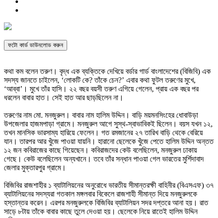
ফটো কার্ড ডাউনলোড করুন
কথা কম বলেন তরুণ। বৃদ্ধ এক ব্যক্তিকে দেখিয়ে বর্ডার গার্ড বাংলাদেশের (বিজিবি) এক
সদস্য জানতে চাইলেন, ‘লোকটি কে? তাঁকে চেন?’ এবার কথা ফুটল তরুণের মুখে,
‘আব্বা’। মুখে তাঁর হাসি। ২২ বছর বয়সী তরুণ এগিয়ে গেলেন, প্রায় এক বছর পর
ধরলেন বাবার হাত। সেই হাত আর ছাড়ছিলেন না।
তরুণের নাম মো. মনজুরুল। বাবার নাম হালিম উদ্দিন। বাড়ি ময়মনসিংহের ধোবাউড়া
উপজেলার হাজমপাড়া গ্রামে। মনজুরুল আগে সুস্থ-স্বাভাবিকই ছিলেন। বয়স যখন ১২,
তখন মানসিক ভারসাম্য হারিয়ে ফেলেন। গত রমজানের ২৭ তারিখ বাড়ি থেকে বেরিয়ে
যান। তারপর আর খুঁজে পাওয়া যায়নি। হারানো ছেলেকে খুঁজে পেতে হালিম উদ্দিন অন্তত
১২ জন কবিরাজের কাছে গিয়েছেন। কবিরাজদের কেউ বলেছিলেন, মনজুরুল ঢাকায়
গেছে। কেউ বলেছিলেন অন্যখানে। তবে তাঁর সন্ধান পাওয়া গেল ভারতের মুর্শিদাবাদ
জেলার মুক্তারপুর গ্রামে।
বিজিবির রাজশাহীর ১ ব্যাটালিয়নের অনুরোধে ভারতীয় সীমান্তরক্ষী বাহিনীর (বিএসএফ) ৩৭
ব্যাটালিয়নের সদস্যরা গতকাল মঙ্গলবার বিকেলে রাজশাহী সীমান্ত দিয়ে মনজুরুলকে
হস্তান্তর করেন। এরপর মনজুরুলকে বিজিবির ব্যাটালিয়ন সদর দপ্তরে আনা হয়। রাত
সাড়ে ৮টায় তাঁকে বাবার কাছে তুলে দেওয়া হয়। ছেলেকে নিয়ে রাতেই হালিম উদ্দিন