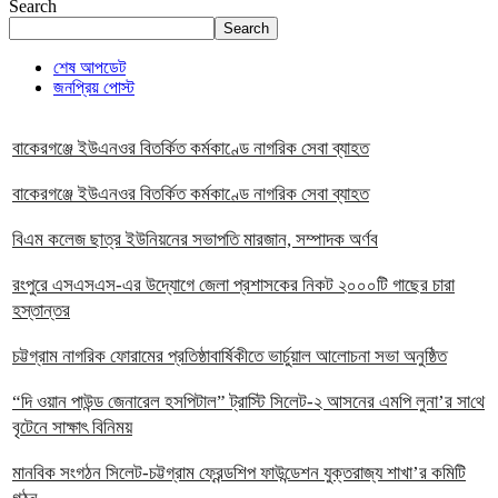
Search
Search
শেষ আপডেট
জনপ্রিয় পোস্ট
বাকেরগঞ্জে ইউএনওর বিতর্কিত কর্মকাণ্ডে নাগরিক সেবা ব্যাহত
বাকেরগঞ্জে ইউএনওর বিতর্কিত কর্মকাণ্ডে নাগরিক সেবা ব্যাহত
বিএম কলেজ ছাত্র ইউনিয়নের সভাপতি মারজান, সম্পাদক অর্ণব
রংপুরে এসএসএস-এর উদ্যোগে জেলা প্রশাসকের নিকট ২০০০টি গাছের চারা
হস্তান্তর
চট্টগ্রাম নাগরিক ফোরামের প্রতিষ্ঠাবার্ষিকীতে ভার্চুয়াল আলোচনা সভা অনুষ্ঠিত
“দি ওয়ান পাউন্ড জেনারেল হসপিটাল” ট্রাস্টি সিলেট-২ আসনের এমপি লুনা’র সা‌থে
বৃটেনে সাক্ষাৎ বিনিময়
মানবিক সংগঠন সিলেট-চট্টগ্রাম ফ্রেন্ডশিপ ফাউন্ডেশন যুক্তরাজ্য শাখা’র কমিটি