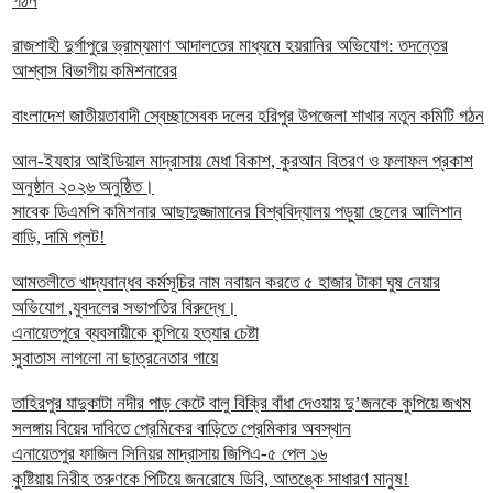
গঠন
রাজশাহী দুর্গাপুরে ভ্রাম্যমাণ আদালতের মাধ্যমে হয়রানির অভিযোগ: তদন্তের
আশ্বাস বিভাগীয় কমিশনারের
বাংলাদেশ জাতীয়তাবাদী স্বেচ্ছাসেবক দলের হরিপুর উপজেলা শাখার নতুন কমিটি গঠন
আল-ইযহার আইডিয়াল মাদ্রাসায় মেধা বিকাশ, কুরআন বিতরণ ও ফলাফল প্রকাশ
অনুষ্ঠান ২০২৬ অনুষ্ঠিত।
সাবেক ডিএমপি কমিশনার আছাদুজ্জামানের বিশ্ববিদ্যালয় পড়ুয়া ছেলের আলিশান
বাড়ি, দামি প্লট!
আমতলীতে খাদ্যবান্ধব কর্মসূচির নাম নবায়ন করতে ৫ হাজার টাকা ঘুষ নেয়ার
অভিযোগ ,যুবদলের সভাপতির বিরুদ্ধে।
এনায়েতপুরে ব্যবসায়ীকে কুপিয়ে হত্যার চেষ্টা
সুবাতাস লাগলো না ছাত্রনেতার গায়ে
তাহিরপুর যাদুকাটা নদীর পাড় কেটে বালু বিক্রি বাঁধা দেওয়ায় দু’জনকে কুপিয়ে জখম
সলঙ্গায় বিয়ের দাবিতে প্রেমিকের বাড়িতে প্রেমিকার অবস্থান
এনায়েতপুর ফাজিল সিনিয়র মাদ্রাসায় জিপিএ-৫ পেল ১৬
কুষ্টিয়ায় নিরীহ তরুণকে পিটিয়ে জনরোষে ডিবি, আতঙ্কে সাধারণ মানুষ!