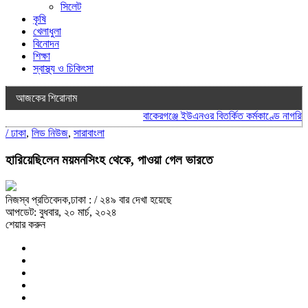
সিলেট
কৃষি
খেলাধুলা
বিনোদন
শিক্ষা
স্বাস্থ্য ও চিকিৎসা
আজকের শিরোনাম
বাকেরগঞ্জে ইউএনওর বিতর্কিত কর্মকাণ্ডে নাগরিক সে
/
ঢাকা
,
লিড নিউজ
,
সারাবাংলা
হারিয়েছিলেন ময়মনসিংহ থেকে, পাওয়া গেল ভারতে
নিজস্ব প্রতিবেদক,ঢাকা :
/ ২৪৯ বার দেখা হয়েছে
আপডেট: বুধবার, ২০ মার্চ, ২০২৪
শেয়ার করুন