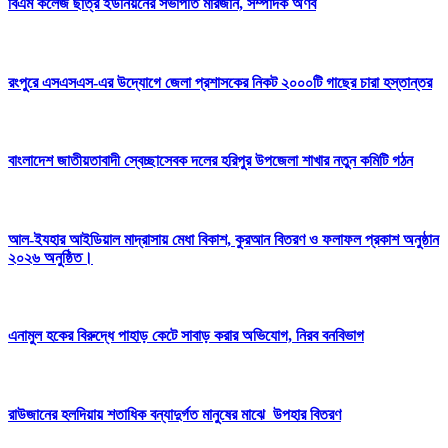
বিএম কলেজ ছাত্র ইউনিয়নের সভাপতি মারজান, সম্পাদক অর্ণব
রংপুরে এসএসএস-এর উদ্যোগে জেলা প্রশাসকের নিকট ২০০০টি গাছের চারা হস্তান্তর
বাংলাদেশ জাতীয়তাবাদী স্বেচ্ছাসেবক দলের হরিপুর উপজেলা শাখার নতুন কমিটি গঠন
আল-ইযহার আইডিয়াল মাদ্রাসায় মেধা বিকাশ, কুরআন বিতরণ ও ফলাফল প্রকাশ অনুষ্ঠান
২০২৬ অনুষ্ঠিত।
এনামুল হকের বিরুদ্ধে পাহাড় কেটে সাবাড় করার অভিযোগ, নিরব বনবিভাগ
রাউজানের হলদিয়ায় শতাধিক বন্যাদুর্গত মানুষের মাঝে উপহার বিতরণ