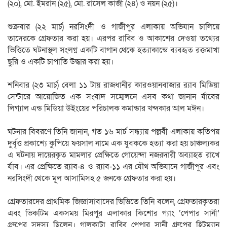
(২০), মো. ইমরান (২৫), মো. রাসেল কাজী (২৪) ও নয়ন (২৫)।
শুক্রবার (২২ মার্চ) নরসিংদী ও গাজীপুর এলাকায় অভিযান চালিয়ে
তাদেরকে গ্রেফতার করা হয়। এরপর রাব্বি ও আকাশের দেওয়া তথ্যের
ভিত্তিতে ঘটনাস্থল সংলগ্ন একটি বাগান থেকে হত্যাকান্ডে ব্যবহৃত রক্তমাখা
ছুরি ও একটি চাপাতি উদ্ধার করা হয়।
শনিবার (২৩ মার্চ) বেলা ১১ টায় রাজধানীর কারওয়ানবাজার র‍্যাব মিডিয়া
সেন্টারে আয়োজিত এক সংবাদ সম্মেলনে এসব কথা জানান র্যাবের
লিগ্যাল এন্ড মিডিয়া উইংয়ের পরিচালক কমান্ডার খন্দকার আল মঈন।
ঘটনার বিবরণে তিনি জানান, গত ১৬ মার্চ সন্ধ্যায় পল্লবী এলাকায় কতিপয়
দুর্বৃত্ত প্রকাশ্যে কুপিয়ে ফয়সাল নামে এক যুবককে হত্যা করা হয় চাঞ্চল্যকর
এ ঘটনায় দায়েরকৃত মামলার প্রেক্ষিতে গোয়েন্দা নজরদারী অব্যাহত রাখে
র্যাব। এর প্রেক্ষিতে র‍্যাব-৪ ও র‍্যাব-১১ এর যৌথ অভিযানে গাজীপুর এবং
নরসিংদী থেকে মূল আসামিসহ ৫ জনকে গ্রেফতার করা হয়।
গ্রেফতারদের প্রাথমিক জিজ্ঞাসাবাদের ভিত্তিতে তিনি বলেন, গ্রেফতারকৃতরা
এবং ভিকটিম একসময় মিরপুর এলাকার কিশোর গ্যাং ‘পেপার সানী’
গ্রুপের সদস্য ছিলেন। গালকাটা রাব্বি পেপার সানী গ্রুপের হিটম্যান