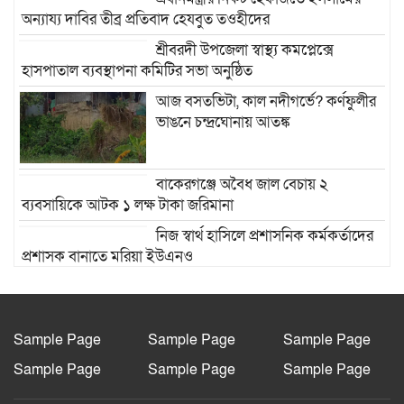
অন্যায্য দাবির তীব্র প্রতিবাদ হেযবুত তওহীদের
শ্রীবরদী উপজেলা স্বাস্থ্য কমপ্লেক্সে
হাসপাতাল ব্যবস্থাপনা কমিটির সভা অনুষ্ঠিত
আজ বসতভিটা, কাল নদীগর্ভে? কর্ণফুলীর
ভাঙনে চন্দ্রঘোনায় আতঙ্ক
বাকেরগঞ্জে অবৈধ জাল বেচায় ২
ব্যবসায়িকে আটক ১ লক্ষ টাকা জরিমানা
নিজ স্বার্থ হাসিলে প্রশাসনিক কর্মকর্তাদের
প্রশাসক বানাতে মরিয়া ইউএনও
বরিশালের বাকেরগঞ্জে নিষিদ্ধ চায়না ও
কারেন্ট জাল সংরক্ষণ ও বিক্রির অভিযোগে
দুই ব্যবসায়ীকে ১ লাখ টাকা জরিমানা
Sample Page
Sample Page
Sample Page
করেছে ভ্রাম্যমাণ আদালত।
Sample Page
Sample Page
Sample Page
ঈদ-এ-মিলাদুন্নবী (স:) উদযাপন উপলক্ষে
আহলে সুন্নাতে ওয়াল জামাত বরুড়া