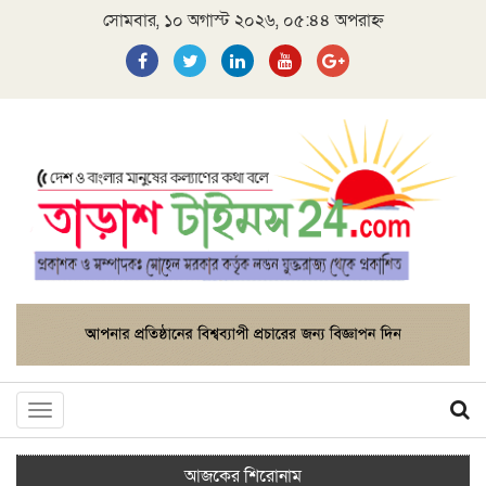
সোমবার, ১০ অগাস্ট ২০২৬, ০৫:৪৪ অপরাহ্ন
Toggle
navigation
আজকের শিরোনাম