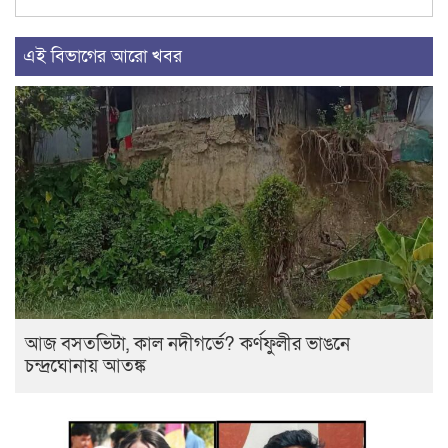
এই বিভাগের আরো খবর
আজ বসতভিটা, কাল নদীগর্ভে? কর্ণফুলীর ভাঙনে
চন্দ্রঘোনায় আতঙ্ক