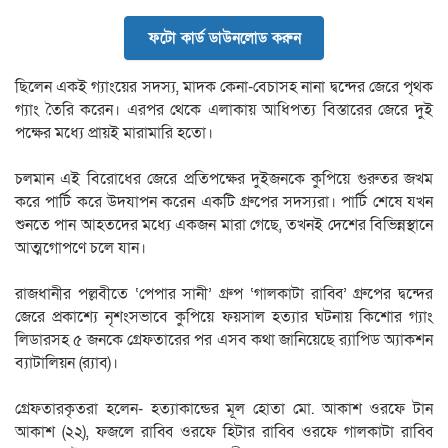
ফটো কার্ড ডাউনলোড করুন
ছিলেন একই গ্যাংয়ের সদস্য, মাদক কেনা-বেচাসহ নানা দ্বন্দের জেরে পৃথক
গ্যাং তৈরি করেন। এরপর থেকে এলাকায় আধিপত্য বিস্তারের জেরে দুই
পক্ষের মধ্যে প্রায়ই মারামারি হতো।
চলমান এই বিরোধের জেরে প্রতিপক্ষের দুইজনকে কুপিয়ে গুরুতর জখম
করে পার্টি করে উদযাপন করেন একটি গ্রুপের সদস্যরা। পার্টি শেষে যখন
শুনতে পান আহতদের মধ্যে একজন মারা গেছে, তখনই দেশের বিভিন্নস্থানে
আত্মগোপণে চলে যান।
রাজধানীর পল্লবীতে ‘পেপার সানী’ গ্রুপ ‘গালকাটা রাব্বি’ গ্রুপের দ্বন্দের
জেরে প্রকাশ্যে নৃশংসভাবে কুপিয়ে ফয়সাল হত্যার ঘটনায় কিশোর গ্যাং
লিডারসহ ৫ জনকে গ্রেফতারের পর এসব কথা জানিয়েছে র‍্যাপিড অ্যাকশন
ব্যাটালিয়ন (র‍্যাব)।
গ্রেফতারকৃতরা হলেন- হত্যাকান্ডের মূল হোতা মো. আকাশ ওরফে টান
আকাশ (২২), ফজলে রাব্বি ওরফে হিটার রাব্বি ওরফে গালকাটা রাব্বি