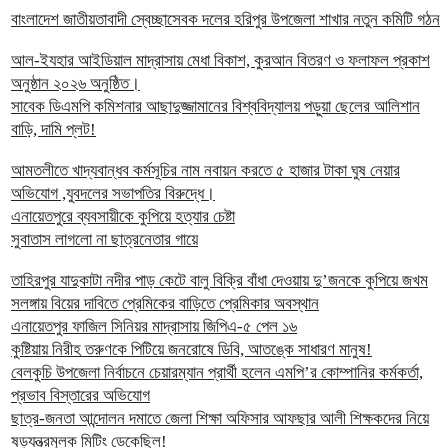
বাংলাদেশ জাতীয়তাবাদী স্বেচ্ছাসেবক দলের হরিপুর উপজেলা শাখার নতুন কমিটি গঠন
আল-ইযহার আইডিয়াল মাদ্রাসায় মেধা বিকাশ, কুরআন বিতরণ ও ফলাফল প্রকাশ
অনুষ্ঠান ২০২৬ অনুষ্ঠিত।
সাবেক ডিএমপি কমিশনার আছাদুজ্জামানের বিশ্ববিদ্যালয় পড়ুয়া ছেলের আলিশান
বাড়ি, দামি প্লট!
আমতলীতে খাদ্যবান্ধব কর্মসূচির নাম নবায়ন করতে ৫ হাজার টাকা ঘুষ নেয়ার
অভিযোগ ,যুবদলের সভাপতির বিরুদ্ধে।
এনায়েতপুরে ব্যবসায়ীকে কুপিয়ে হত্যার চেষ্টা
সুবাতাস লাগলো না ছাত্রনেতার গায়ে
তাহিরপুর যাদুকাটা নদীর পাড় কেটে বালু বিক্রি বাঁধা দেওয়ায় দু’জনকে কুপিয়ে জখম
সলঙ্গায় বিয়ের দাবিতে প্রেমিকের বাড়িতে প্রেমিকার অবস্থান
এনায়েতপুর ফাজিল সিনিয়র মাদ্রাসায় জিপিএ-৫ পেল ১৬
কুষ্টিয়ায় নিরীহ তরুণকে পিটিয়ে জনরোষে ডিবি, আতঙ্কে সাধারণ মানুষ!
বেলকুচি উপজেলা নির্বাচনে চেয়ারম্যান প্রার্থী হলেন এমপি’র কোম্পানির কর্মকর্তা,
প্রভাব বিস্তারের অভিযোগ
ছাত্র-জনতা আন্দোলন দমাতে জেলা শিক্ষা অফিসার আফছার আলী শিক্ষকদের নিয়ে
ষড়যন্ত্রমুলক মিটিং ডেকেছিল!