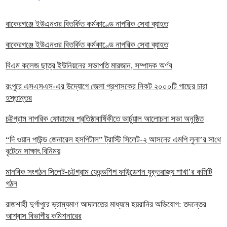
বাকেরগঞ্জে ইউএনওর বিতর্কিত কর্মকাণ্ডে নাগরিক সেবা ব্যাহত
বাকেরগঞ্জে ইউএনওর বিতর্কিত কর্মকাণ্ডে নাগরিক সেবা ব্যাহত
বিএম কলেজ ছাত্র ইউনিয়নের সভাপতি মারজান, সম্পাদক অর্ণব
রংপুরে এসএসএস-এর উদ্যোগে জেলা প্রশাসকের নিকট ২০০০টি গাছের চারা
হস্তান্তর
চট্টগ্রাম নাগরিক ফোরামের প্রতিষ্ঠাবার্ষিকীতে ভার্চুয়াল আলোচনা সভা অনুষ্ঠিত
“দি ওয়ান পাউন্ড জেনারেল হসপিটাল” ট্রাস্টি সিলেট-২ আসনের এমপি লুনা’র সা‌থে
বৃটেনে সাক্ষাৎ বিনিময়
মানবিক সংগঠন সিলেট-চট্টগ্রাম ফ্রেন্ডশিপ ফাউন্ডেশন যুক্তরাজ্য শাখা’র কমিটি
গঠন
রাজশাহী দুর্গাপুরে ভ্রাম্যমাণ আদালতের মাধ্যমে হয়রানির অভিযোগ: তদন্তের
আশ্বাস বিভাগীয় কমিশনারের