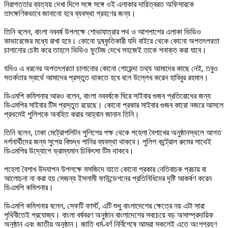
নিরাপত্তার ব্যত্যয় দেখা দিলে সঙ্গে সঙ্গে ওই এলাকার দায়িত্বরত অফিসারকে
তাৎক্ষণিকভাবে জানানো হবে ব্যবস্থা গ্রহণের জন্য।
তিনি বলেন, বাংলা নববর্ষ উপলক্ষে শোভাযাত্রার পথ ও আশপাশের এলাকা ভিডিও
কাভারেজের মধ্যে রাখা হবে। কোনো দুষ্কৃতিকারী যদি বাইরে থেকে কোনো অপতৎপরতা
চালানোর চেষ্টা করে তাহলে ভিডিও ফুটেজ দেখে সহজেই তাকে শনাক্ত করা যাবে।
যদিও এ ধরনের অপতৎপরতা চালানোর কোনো গোয়েন্দা তথ্য আমাদের কাছে নেই, তবুও
সতর্কতার স্বার্থে আমাদের প্রস্তুত থাকতে হবে বলে উল্লেখ করেন হাবিবুর রহমান।
ডিএমপি কমিশনার আরও বলেন, বাংলা নববর্ষকে ঘিরে সাইবার গুজব প্রতিরোধের জন্য
ডিএমপির সাইবার টিম প্রস্তুত রয়েছে। কোনো প্রকার সাইবার গুজব কারো নজরে আসলে
প্রথমেই পুলিশকে অবহিত করার আহ্বান জানান তিনি।
তিনি বলেন, ঢাকা মেট্রোপলিটন পুলিশের পক্ষ থেকে পহেলা বৈশাখের অনুষ্ঠানস্থলে আগত
দর্শনার্থীদের জন্য সুপেয় বিশুদ্ধ পানির ব্যবস্থা থাকবে। পুলিশ কন্ট্রোল রুমের সাথেই
ডিএমপির উদ্যোগে ভ্রাম্যমান চিকিৎসা টিম থাকবে।
পহেলা বৈশাখ উদযাপন উপলক্ষে মসজিদে যাতে কোনো প্রকার নেতিবাচক প্রচার বা
আলোচনা না করা হয় সেজন্য ইসলামী ফাউন্ডেশনের প্রতিনিধিদের দৃষ্টি আকর্ষণ করেন
ডিএমপি কমিশনার।
ডিএমপি কমিশনার বলেন, সেফটি ফার্স্ট, এটি শুধু বাংলাদেশের ক্ষেত্রে নয় এটা সারা
পৃথিবীতেই প্রযোজ্য। বাংলা বর্ষবরণ অনুষ্ঠান বাংলাদেশের সবচেয়ে বড় অসাম্প্রদায়িক
অনুষ্ঠান এবং জাতীয় অনুষ্ঠান। জাতি ধর্ম-বর্ণ নির্বিশেষে আমরা সকলেই এতে অংশগ্রহণ