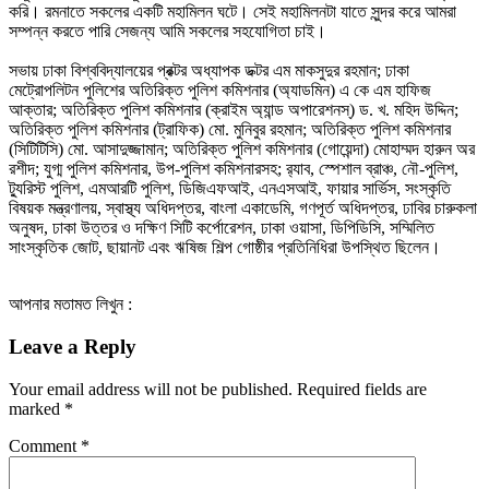
করি। রমনাতে সকলের একটি মহামিলন ঘটে। সেই মহামিলনটা যাতে সুন্দর করে আমরা
সম্পন্ন করতে পারি সেজন্য আমি সকলের সহযোগিতা চাই।
সভায় ঢাকা বিশ্ববিদ্যালয়ের প্রক্টর অধ্যাপক ডক্টর এম মাকসুদুর রহমান; ঢাকা
মেট্রোপলিটন পুলিশের অতিরিক্ত পুলিশ কমিশনার (অ্যাডমিন) এ কে এম হাফিজ
আক্তার; অতিরিক্ত পুলিশ কমিশনার (ক্রাইম অ্যান্ড অপারেশনস্) ড. খ. মহিদ উদ্দিন;
অতিরিক্ত পুলিশ কমিশনার (ট্রাফিক) মো. মুনিবুর রহমান; অতিরিক্ত পুলিশ কমিশনার
(সিটিটিসি) মো. আসাদুজ্জামান; অতিরিক্ত পুলিশ কমিশনার (গোয়েন্দা) মোহাম্মদ হারুন অর
রশীদ; যুগ্ম পুলিশ কমিশনার, উপ-পুলিশ কমিশনারসহ; র‌্যাব, স্পেশাল ব্রাঞ্চ, নৌ-পুলিশ,
ট্যুরিস্ট পুলিশ, এমআরটি পুলিশ, ডিজিএফআই, এনএসআই, ফায়ার সার্ভিস, সংস্কৃতি
বিষয়ক মন্ত্রণালয়, স্বাস্থ্য অধিদপ্তর, বাংলা একাডেমি, গণপূর্ত অধিদপ্তর, ঢাবির চারুকলা
অনুষদ, ঢাকা উত্তর ও দক্ষিণ সিটি কর্পোরেশন, ঢাকা ওয়াসা, ডিপিডিসি, সম্মিলিত
সাংস্কৃতিক জোট, ছায়ানট এবং ঋষিজ শিল্প গোষ্ঠীর প্রতিনিধিরা উপস্থিত ছিলেন।
আপনার মতামত লিখুন :
Leave a Reply
Your email address will not be published.
Required fields are
marked
*
Comment
*