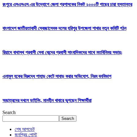
রংপুরে এসএসএস-এর উদ্যোগে জেলা প্রশাসকের নিকট ২০০০টি গাছের চারা হস্তান্তর
বাংলাদেশ জাতীয়তাবাদী স্বেচ্ছাসেবক দলের হরিপুর উপজেলা শাখার নতুন কমিটি গঠন
রিয়াদে বাথাস্থ প্রবাসী সেবা কেন্দ্রে প্রবাসী সাংবাদিকদের সাথে মতবিনিময় সভায়;
এনামুল হকের বিরুদ্ধে পাহাড় কেটে সাবাড় করার অভিযোগ, নিরব বনবিভাগ
অছাত্রদের দখলে ডাইনিং, মানহীন খাবারে ভুগছেন শিক্ষার্থীরা
Search
Search
শেষ আপডেট
জনপ্রিয় পোস্ট