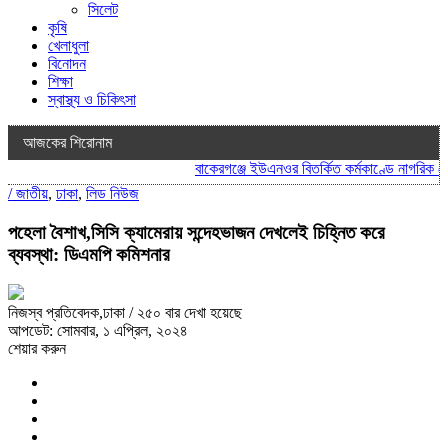
সিলেট
কৃষি
খেলাধুলা
বিনোদন
শিক্ষা
স্বাস্থ্য ও চিকিৎসা
আজকের শিরোনাম
বাকেরগঞ্জে ইউএনওর বিতর্কিত কর্মকাণ্ডে নাগরিক সেবা
/
জাতীয়
,
ঢাকা
,
লিড নিউজ
পহেলা বৈশাখ,সিসি ক্যামেরায় সন্দেহভাজন দেখলেই চিহ্নিত করে
ব্যবস্থা: ডিএমপি কমিশনার
নিজস্ব প্রতিবেদক,ঢাকা
/ ২৫০ বার দেখা হয়েছে
আপডেট: সোমবার, ১ এপ্রিল, ২০২৪
শেয়ার করুন