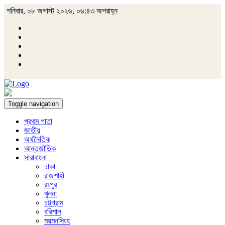
শনিবার, ০৮ অগাস্ট ২০২৬, ০৬:৪৩ অপরাহ্ন
Toggle navigation
প্রথম পাতা
জাতীয়
অর্থনৈতিক
আন্তর্জাতিক
সারাবাংলা
ঢাকা
রাজশাহী
রংপুর
খুলনা
চট্টগ্রাম
বরিশাল
ময়মনসিংহ