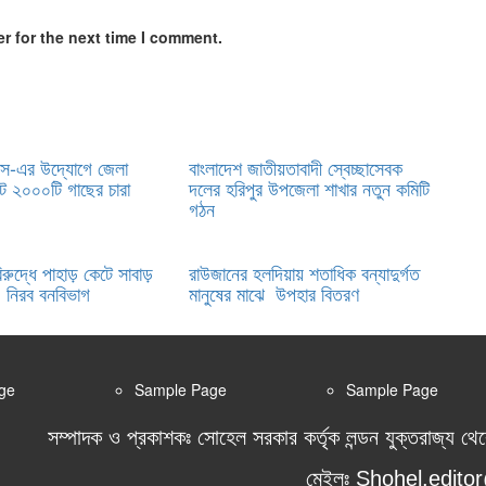
r for the next time I comment.
স-এর উদ্যোগে জেলা
বাংলাদেশ জাতীয়তাবাদী স্বেচ্ছাসেবক
ট ২০০০টি গাছের চারা
দলের হরিপুর উপজেলা শাখার নতুন কমিটি
গঠন
রুদ্ধে পাহাড় কেটে সাবাড়
রাউজানের হলদিয়ায় শতাধিক বন্যাদুর্গত
 নিরব বনবিভাগ
মানুষের মাঝে উপহার বিতরণ
ge
Sample Page
Sample Page
সম্পাদক ও প্রকাশকঃ সোহেল সরকার কর্তৃক লন্ডন যুক্তরাজ্য থে
মেইলঃ Shohel.edit