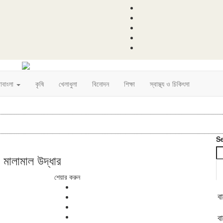
রাবাংলা
কৃষি
খেলাধুলা
বিনোদন
শিক্ষা
স্বাস্থ্য ও চিকিৎসা
S
 মালামাল উদ্ধার
শেয়ার করুন
ব
ব