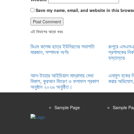
Save my name, email, and website in this browse
এই বিভাগের আরো খবর
বিএম কলেজ ছাত্র ইউনিয়নের সভাপতি
রংপুরে এসএসএ
মারজান, সম্পাদক অর্ণব
প্রশাসকের নিক
হস্তান্তর
আল-ইযহার আইডিয়াল মাদ্রাসায় মেধা
এনামুল হকের বি
বিকাশ, কুরআন বিতরণ ও ফলাফল প্রকাশ
করার অভিযোগ,
অনুষ্ঠান ২০২৬ অনুষ্ঠিত।
Sample Page
Sample Pa