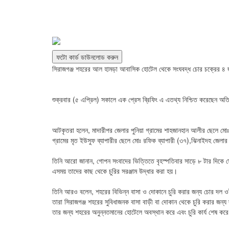
ফটো কার্ড ডাউনলোড করুন
সিরাজগঞ্জ শহরের আল হামড়া আবাসিক হোটেল থেকে সংঘবদ্ধ চোর চক্রের ৪ জ
শুক্রবার (৫ এপ্রিল) সকালে এক প্রেস ব্রিফিং এ এতথ্য নিশ্চিত করেছেন অতি
আটকৃতরা হলেন, মাদারীপর জেলার পুনিয়া গ্রামের শাহজানহান আলীর ছেলে মোঃ
গ্রামের মৃত ইউসুফ ব্যাপারীর ছেলে মোঃ রফিক ব্যাপারী (৩৭),ঝিনাইদহ জেলার
তিনি আরো জানান, গোপন সংবাদের ভিত্তিতে বৃহস্পতিবার সাড়ে ৮ টার দি
এসময় তাদের কাছ থেকে চুরির সরঞ্জাম উদ্ধার করা হয়।
তিনি আরও বলেন, শহরের বিভিন্ন বাসা ও দোকানে চুরি করার জন্য চোর দল 
তারা সিরাজগঞ্জ শহরের সুবিধাজনক বাসা বাড়ী বা দোকান থেকে চুরি করার জন
তার জন্য শহরের অনুন্নতমানের হোটেলে অবস্থান করে এবং চুরি কার্য শেষ কর