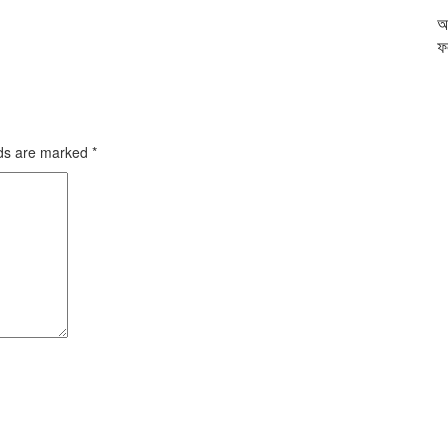
আ
ফ
lds are marked
*