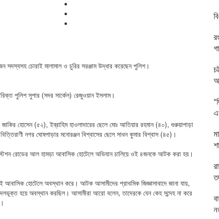
ব
র
গ
ন সদস্যসহ চোরাই মালামাল ও চুরির সরঞ্জাম উদ্ধার করেছেন পুলিশ।
চট
অন
রিক্ত পুলিশ সুপার (সদর সার্কেল) রেজুওয়ান ইসলাম।
“
এম
 জাকির হোসেন (৫২), ইব্রাহিম হাওলাদারের ছেলে মোঃ আতিয়ার রহমান (৪০), গুরুয়াপাড়া
ম
 বিত্তিরাণী নগর ঘোষপাড়ার মনোরঞ্জন বিশ্বাসের ছেলে সাধন কুমার বিশ্বাস (৪৫)।
শ
কে স্টেশন রোডের আল হামড়া আবাসিক হোটেলে অভিযান চালিয়ে ওই ৪জনকে আটক করা হয়।
র
ত
ওই আবাসিক হোটেলে অবস্থান করে। আটক আসামীদের প্রাথমিক জিজ্ঞাসাবাদে জানা যায়,
্য দলভূক্ত হয়ে অবস্থান করছিল। আসামীরা আরো বলেন, তাদেরকে যেন কেহ সন্দেহ না করে
ব
ে।
ন