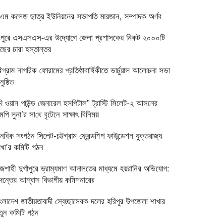
িএম কলেজ ছাত্র ইউনিয়নের সভাপতি মারজান, সম্পাদক অর্ণব
ংপুরে এসএসএস-এর উদ্যোগে জেলা প্রশাসকের নিকট ২০০০টি
াছের চারা হস্তান্তর
্টগ্রাম নাগরিক ফোরামের প্রতিষ্ঠাবার্ষিকীতে ভার্চুয়াল আলোচনা সভা
ুষ্ঠিত
দি ওয়ান পাউন্ড জেনারেল হসপিটাল” ট্রাস্টি সিলেট-২ আসনের
পি লুনা’র সা‌থে বৃটেনে সাক্ষাৎ বিনিময়
ানবিক সংগঠন সিলেট-চট্টগ্রাম ফ্রেন্ডশিপ ফাউন্ডেশন যুক্তরাজ্য
াখা’র কমিটি গঠন
াজশাহী দুর্গাপুরে ভ্রাম্যমাণ আদালতের মাধ্যমে হয়রানির অভিযোগ:
দন্তের আশ্বাস বিভাগীয় কমিশনারের
াংলাদেশ জাতীয়তাবাদী স্বেচ্ছাসেবক দলের হরিপুর উপজেলা শাখার
তুন কমিটি গঠন