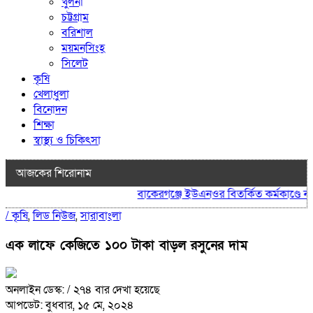
খুলনা
চট্টগ্রাম
বরিশাল
ময়মনসিংহ
সিলেট
কৃষি
খেলাধুলা
বিনোদন
শিক্ষা
স্বাস্থ্য ও চিকিৎসা
আজকের শিরোনাম
বাকেরগঞ্জে ইউএনওর বিতর্কিত কর্মকাণ্ডে নাগর
/
কৃষি
,
লিড নিউজ
,
সারাবাংলা
এক লাফে কেজিতে ১০০ টাকা বাড়ল রসুনের দাম
অনলাইন ডেস্ক:
/ ২৭৪ বার দেখা হয়েছে
আপডেট: বুধবার, ১৫ মে, ২০২৪