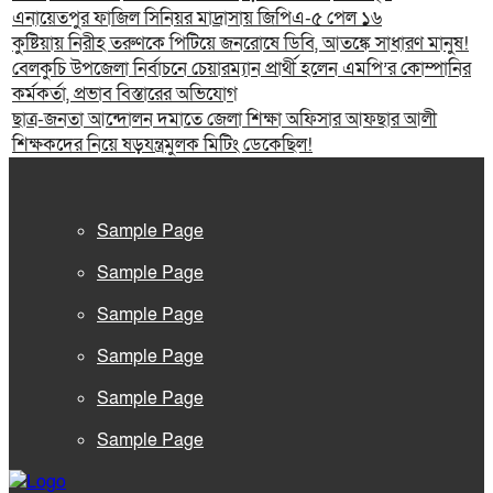
এনায়েতপুর ফাজিল সিনিয়র মাদ্রাসায় জিপিএ-৫ পেল ১৬
কুষ্টিয়ায় নিরীহ তরুণকে পিটিয়ে জনরোষে ডিবি, আতঙ্কে সাধারণ মানুষ!
বেলকুচি উপজেলা নির্বাচনে চেয়ারম্যান প্রার্থী হলেন এমপি’র কোম্পানির
কর্মকর্তা, প্রভাব বিস্তারের অভিযোগ
ছাত্র-জনতা আন্দোলন দমাতে জেলা শিক্ষা অফিসার আফছার আলী
শিক্ষকদের নিয়ে ষড়যন্ত্রমুলক মিটিং ডেকেছিল!
Sample Page
Sample Page
Sample Page
Sample Page
Sample Page
Sample Page