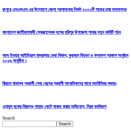
রংপুরে এসএসএস-এর উদ্যোগে জেলা প্রশাসকের নিকট ২০০০টি গাছের চারা হস্তান্তর
বাংলাদেশ জাতীয়তাবাদী স্বেচ্ছাসেবক দলের হরিপুর উপজেলা শাখার নতুন কমিটি গঠন
আল-ইযহার আইডিয়াল মাদ্রাসায় মেধা বিকাশ, কুরআন বিতরণ ও ফলাফল প্রকাশ অনুষ্ঠান
২০২৬ অনুষ্ঠিত।
রিয়াদে বাথাস্থ প্রবাসী সেবা কেন্দ্রে প্রবাসী সাংবাদিকদের সাথে মতবিনিময় সভায়;
এনামুল হকের বিরুদ্ধে পাহাড় কেটে সাবাড় করার অভিযোগ, নিরব বনবিভাগ
Search
Search