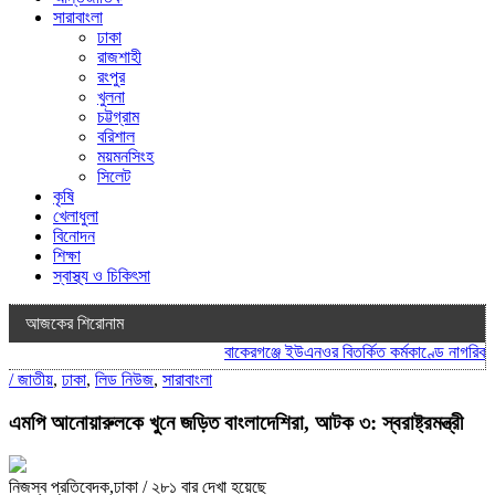
সারাবাংলা
ঢাকা
রাজশাহী
রংপুর
খুলনা
চট্টগ্রাম
বরিশাল
ময়মনসিংহ
সিলেট
কৃষি
খেলাধুলা
বিনোদন
শিক্ষা
স্বাস্থ্য ও চিকিৎসা
আজকের শিরোনাম
বাকেরগঞ্জে ইউএনওর বিতর্কিত কর্মকাণ্ডে নাগরিক সেব
/
জাতীয়
,
ঢাকা
,
লিড নিউজ
,
সারাবাংলা
এমপি আনোয়ারুলকে খুনে জড়িত বাংলাদেশিরা, আটক ৩: স্বরাষ্ট্রমন্ত্রী
নিজস্ব প্রতিবেদক,ঢাকা
/ ২৮১ বার দেখা হয়েছে