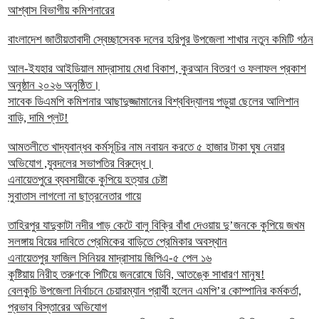
আশ্বাস বিভাগীয় কমিশনারের
বাংলাদেশ জাতীয়তাবাদী স্বেচ্ছাসেবক দলের হরিপুর উপজেলা শাখার নতুন কমিটি গঠন
আল-ইযহার আইডিয়াল মাদ্রাসায় মেধা বিকাশ, কুরআন বিতরণ ও ফলাফল প্রকাশ
অনুষ্ঠান ২০২৬ অনুষ্ঠিত।
সাবেক ডিএমপি কমিশনার আছাদুজ্জামানের বিশ্ববিদ্যালয় পড়ুয়া ছেলের আলিশান
বাড়ি, দামি প্লট!
আমতলীতে খাদ্যবান্ধব কর্মসূচির নাম নবায়ন করতে ৫ হাজার টাকা ঘুষ নেয়ার
অভিযোগ ,যুবদলের সভাপতির বিরুদ্ধে।
এনায়েতপুরে ব্যবসায়ীকে কুপিয়ে হত্যার চেষ্টা
সুবাতাস লাগলো না ছাত্রনেতার গায়ে
তাহিরপুর যাদুকাটা নদীর পাড় কেটে বালু বিক্রি বাঁধা দেওয়ায় দু’জনকে কুপিয়ে জখম
সলঙ্গায় বিয়ের দাবিতে প্রেমিকের বাড়িতে প্রেমিকার অবস্থান
এনায়েতপুর ফাজিল সিনিয়র মাদ্রাসায় জিপিএ-৫ পেল ১৬
কুষ্টিয়ায় নিরীহ তরুণকে পিটিয়ে জনরোষে ডিবি, আতঙ্কে সাধারণ মানুষ!
বেলকুচি উপজেলা নির্বাচনে চেয়ারম্যান প্রার্থী হলেন এমপি’র কোম্পানির কর্মকর্তা,
প্রভাব বিস্তারের অভিযোগ