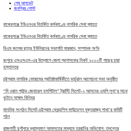
শেষ আপডেট
জনপ্রিয় পোস্ট
বাকেরগঞ্জে ইউএনওর বিতর্কিত কর্মকাণ্ডে নাগরিক সেবা ব্যাহত
বাকেরগঞ্জে ইউএনওর বিতর্কিত কর্মকাণ্ডে নাগরিক সেবা ব্যাহত
বিএম কলেজ ছাত্র ইউনিয়নের সভাপতি মারজান, সম্পাদক অর্ণব
রংপুরে এসএসএস-এর উদ্যোগে জেলা প্রশাসকের নিকট ২০০০টি গাছের চারা
হস্তান্তর
চট্টগ্রাম নাগরিক ফোরামের প্রতিষ্ঠাবার্ষিকীতে ভার্চুয়াল আলোচনা সভা অনুষ্ঠিত
“দি ওয়ান পাউন্ড জেনারেল হসপিটাল” ট্রাস্টি সিলেট-২ আসনের এমপি লুনা’র সা‌থে
বৃটেনে সাক্ষাৎ বিনিময়
মানবিক সংগঠন সিলেট-চট্টগ্রাম ফ্রেন্ডশিপ ফাউন্ডেশন যুক্তরাজ্য শাখা’র কমিটি
গঠন
রাজশাহী দুর্গাপুরে ভ্রাম্যমাণ আদালতের মাধ্যমে হয়রানির অভিযোগ: তদন্তের