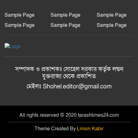
বাকেরগঞ্জে ইউএনওর বিতর্কিত কর্মকাণ্ডে
নাগরিক সেবা ব্যাহত
Sample Page
Sample Page
Sample Page
Sample Page
Sample Page
Sample Page
বিএম কলেজ ছাত্র ইউনিয়নের সভাপতি
মারজান, সম্পাদক অর্ণব
রংপুরে এসএসএস-এর উদ্যোগে জেলা
প্রশাসকের নিকট ২০০০টি গাছের চারা হস্তান্তর
সম্পাদক ও প্রকাশকঃ সোহেল সরকার কর্তৃক লন্ডন
যুক্তরাজ্য থেকে প্রকাশিত
মেইলঃ Shohel.editor@gmail.com
All rights reserved © 2020 tarashtimes24.com
Theme Created By
Limon Kabir