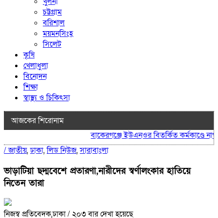
খুলনা
চট্টগ্রাম
বরিশাল
ময়মনসিংহ
সিলেট
কৃষি
খেলাধুলা
বিনোদন
শিক্ষা
স্বাস্থ্য ও চিকিৎসা
আজকের শিরোনাম
বাকেরগঞ্জে ইউএনওর বিতর্কিত কর্মকাণ্ডে নাগরিক 
/
জাতীয়
,
ঢাকা
,
লিড নিউজ
,
সারাবাংলা
ভাড়াটিয়া ছদ্মবেশে প্রতারণা,নারীদের স্বর্ণালংকার হাতিয়ে
নিতেন তারা
নিজস্ব প্রতিবেদক,ঢাকা
/ ২০৩ বার দেখা হয়েছে