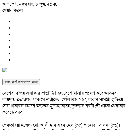
আপডেট: মঙ্গলবার, ৪ জুন, ২০২৪
শেয়ার করুন
ফটো কার্ড ডাউনলোড করুন
দেশের বিভিন্ন এলাকায় ভাড়াটিয়া ছদ্মবেশে বাসায় প্রবেশ করে অভিনব
কায়দায় প্রতারণার মাধ্যমে নারীদের স্বর্ণালংকারসহ মূল্যবান সামগ্রী হাতিয়ে
নেয়া প্রতারক চক্রের অন্যতম মূলহোতাসহ দুজনকে নরসিংদী থেকে গ্রেফতার
করেছে র‌্যাব।
গ্রেফতাররা হলেন- মো. আলী হাসান সোহেল (৫৫) ও মোছা. সালমা (৫৩)।