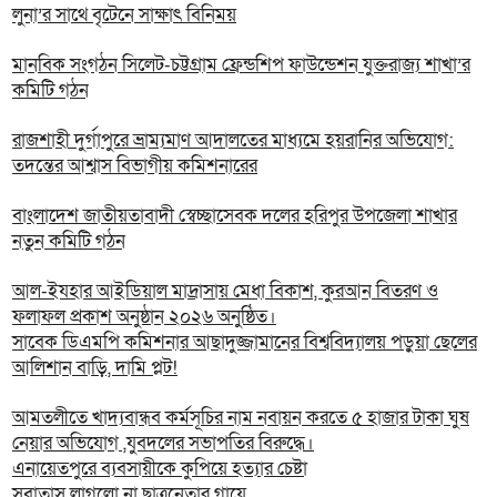
লুনা’র সা‌থে বৃটেনে সাক্ষাৎ বিনিময়
মানবিক সংগঠন সিলেট-চট্টগ্রাম ফ্রেন্ডশিপ ফাউন্ডেশন যুক্তরাজ্য শাখা’র
কমিটি গঠন
রাজশাহী দুর্গাপুরে ভ্রাম্যমাণ আদালতের মাধ্যমে হয়রানির অভিযোগ:
তদন্তের আশ্বাস বিভাগীয় কমিশনারের
বাংলাদেশ জাতীয়তাবাদী স্বেচ্ছাসেবক দলের হরিপুর উপজেলা শাখার
নতুন কমিটি গঠন
আল-ইযহার আইডিয়াল মাদ্রাসায় মেধা বিকাশ, কুরআন বিতরণ ও
ফলাফল প্রকাশ অনুষ্ঠান ২০২৬ অনুষ্ঠিত।
সাবেক ডিএমপি কমিশনার আছাদুজ্জামানের বিশ্ববিদ্যালয় পড়ুয়া ছেলের
আলিশান বাড়ি, দামি প্লট!
আমতলীতে খাদ্যবান্ধব কর্মসূচির নাম নবায়ন করতে ৫ হাজার টাকা ঘুষ
নেয়ার অভিযোগ ,যুবদলের সভাপতির বিরুদ্ধে।
এনায়েতপুরে ব্যবসায়ীকে কুপিয়ে হত্যার চেষ্টা
সুবাতাস লাগলো না ছাত্রনেতার গায়ে