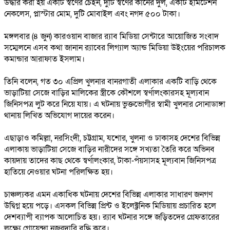
উদ্ধার করা হয় একটি স্বর্ণের চেইন, দুটি স্বর্ণের কানের দুল, একটি ইমিটেশন
নেকলেস, প্লাস্টার মোম, দুটি মোবাইল এবং নগদ ৫০০ টাকা।
মঙ্গলবার (৪ জুন) কারওয়ান বাজার র‍্যাব মিডিয়া সেন্টারে আয়োজিত সংবাদ
সম্মেলনে এসব কথা জানান র‍্যাবের লিগ্যাল অ্যান্ড মিডিয়া উইংয়ের পরিচালক
কমান্ডার আরাফাত ইসলাম।
তিনি বলেন, গত ৩০ এপ্রিল খুলনার বানরগাতী এলাকার একটি বাড়ি থেকে
ভাড়াটিয়া সেজে বাড়ির মালিকের স্ত্রীকে কৌশলে স্বর্ণালংকারসহ মূল্যবান
জিনিসপত্র লুট করে নিয়ে যায়। এ ঘটনায় ভুক্তভোগীর স্বামী খুলনার সোনাডাঙ্গা
থানায় লিখিত অভিযোগ দায়ের করেন।
এছাড়াও কমিল্লা, নরসিংদী, চট্টগ্রাম, যশোর, খুলনা ও ঢাকাসহ দেশের বিভিন্ন
এলাকায় ভাড়াটিয়া সেজে বাড়ির নারীদের সঙ্গে সখ্যতা তৈরি করে অভিনব
কায়দায় তাদের কাছ থেকে স্বর্ণালংকার, টাকা-পঁয়সাসহ মূল্যবান জিনিসপত্র
হাতিয়ে নেওয়ার ঘটনা পরিলক্ষিত হয়।
চাঞ্চল্যকর এমন একাধিক ঘটনায় দেশের বিভিন্ন এলাকার সাধারণ জনগণ
উদ্বিগ্ন হয়ে পড়ে। এসকল বিভিন্ন প্রিন্ট ও ইলেক্ট্রনিক মিডিয়ায় প্রচারিত হলে
দেশব্যাপী ব্যাপক আলোচিত হয়। র‌্যাব ঘটনার সঙ্গে জড়িতদের গ্রেফতারের
লক্ষ্যে গোয়েন্দা নজরদারি বৃদ্ধি করে।