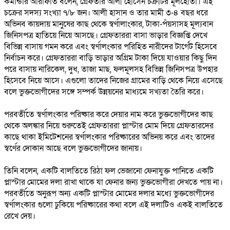
কমান্ডার আরাফাত বলেন, গ্রেফতার আলী হোসেন চক্রটির মূলহোতা। এই
চক্রের সদস্য সংখ্যা ৭/৮ জন। আলী হাসান ও তার মামী ৩-৪ বছর ধরে
অভিনব কায়দায় মানুষের কাছ থেকে স্বর্ণালাংকার, টাকা-পঁয়সাসহ মূল্যবান
জিনিসপত্র হাতিয়ে নিয়ে আসছে। গ্রেফতাররা বাসা ভাড়ার বিজ্ঞপ্তি দেখে
বিভিন্ন বাসায় গমন করে এবং স্বর্ণালংকার পরিহিত নারীদের টার্গেট হিসেবে
নির্বাচন করে। গ্রেফতাররা বাড়ি ভাড়ার অগ্রিম টাকা দিয়ে যাওয়ার কিছু দিন
পরে বাসায় নারিকেল, দুধ, তাজা মাছ, ফলমূলসহ বিভিন্ন জিনিসপত্র উপহার
হিসেবে নিয়ে আসে। এগুলো তাদের নিজের গ্রামের বাড়ি থেকে নিয়ে এসেছে
বলে ভুক্তভোগীদের সঙ্গে সম্পর্ক উন্নয়নের মাধ্যমে সখ্যতা তৈরি করে।
পরবর্তীতে স্বর্ণালংকার পরিষ্কার করে দেয়ার নাম করে ভুক্তভোগীদের কাছ
থেকে অলঙ্কার নিয়ে শুরুতেই গ্রেফতাররা প্লাস্টার মোম দিয়ে গ্রেফতারদের
কাছে থাকা ইমিটেশনের স্বর্ণালংকার পরিষ্কারের অভিনয় করে এবং তাদের
স্বর্ণের দোকান আছে বলে ভুক্তভোগীদের জানায়।
তিনি বলেন, একটি বালতিতে রিঠা ফল ভেজানো ফেনাযুক্ত পানিতে একটি
প্লাস্টার মোমের দলা রাখা থাকে যা ফেনার জন্য ভুক্তভোগীরা দেখতে পায় না।
পরবর্তীতে অনুরূপ অন্য একটি প্লাস্টার মোমের দলার মধ্যে ভুক্তভোগীদের
স্বর্ণালংকার গুলো ঢুকিয়ে পরিষ্কারের কথা বলে এই দলাটিও একই বালতিতে
রেখে দেয়।