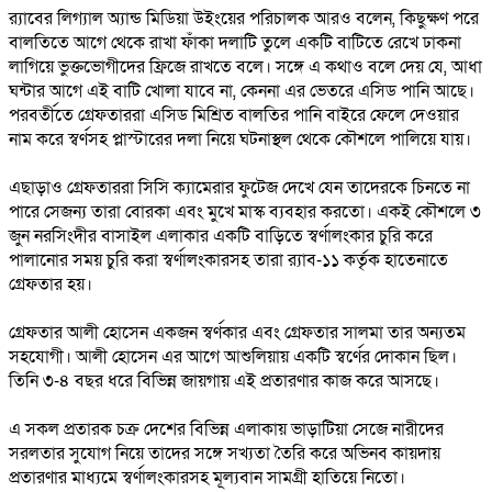
র‍্যাবের লিগ্যাল অ্যান্ড মিডিয়া উইংয়ের পরিচালক আরও বলেন, কিছুক্ষণ পরে
বালতিতে আগে থেকে রাখা ফাঁকা দলাটি তুলে একটি বাটিতে রেখে ঢাকনা
লাগিয়ে ভুক্তভোগীদের ফ্রিজে রাখতে বলে। সঙ্গে এ কথাও বলে দেয় যে, আধা
ঘন্টার আগে এই বাটি খোলা যাবে না, কেননা এর ভেতরে এসিড পানি আছে।
পরবর্তীতে গ্রেফতাররা এসিড মিশ্রিত বালতির পানি বাইরে ফেলে দেওয়ার
নাম করে স্বর্ণসহ প্লাস্টারের দলা নিয়ে ঘটনাস্থল থেকে কৌশলে পালিয়ে যায়।
এছাড়াও গ্রেফতাররা সিসি ক্যামেরার ফুটেজ দেখে যেন তাদেরকে চিনতে না
পারে সেজন্য তারা বোরকা এবং মুখে মাস্ক ব্যবহার করতো। একই কৌশলে ৩
জুন নরসিংদীর বাসাইল এলাকার একটি বাড়িতে স্বর্ণালংকার চুরি করে
পালানোর সময় চুরি করা স্বর্ণালংকারসহ তারা র‌্যাব-১১ কর্তৃক হাতেনাতে
গ্রেফতার হয়।
গ্রেফতার আলী হোসেন একজন স্বর্ণকার এবং গ্রেফতার সালমা তার অন্যতম
সহযোগী। আলী হোসেন এর আগে আশুলিয়ায় একটি স্বর্ণের দোকান ছিল।
তিনি ৩-৪ বছর ধরে বিভিন্ন জায়গায় এই প্রতারণার কাজ করে আসছে।
এ সকল প্রতারক চক্র দেশের বিভিন্ন এলাকায় ভাড়াটিয়া সেজে নারীদের
সরলতার সুযোগ নিয়ে তাদের সঙ্গে সখ্যতা তৈরি করে অভিনব কায়দায়
প্রতারণার মাধ্যমে স্বর্ণালংকারসহ মূল্যবান সামগ্রী হাতিয়ে নিতো।