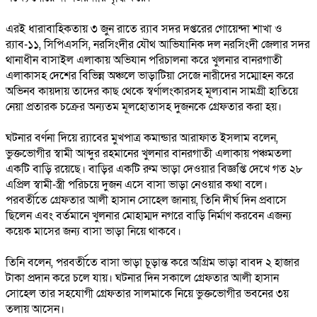
এরই ধারাবাহিকতায় ৩ জুন রাতে র‌্যাব সদর দপ্তরের গোয়েন্দা শাখা ও
র‌্যাব-১১, সিপিএসসি, নরসিংদীর যৌথ আভিযানিক দল নরসিংদী জেলার সদর
থানাধীন বাসাইল এলাকায় অভিযান পরিচালনা করে খুলনার বানরগাতী
এলাকাসহ দেশের বিভিন্ন অঞ্চলে ভাড়াটিয়া সেজে নারীদের সম্মোহন করে
অভিনব কায়দায় তাদের কাছ থেকে স্বর্ণালংকারসহ মূল্যবান সামগ্রী হাতিয়ে
নেয়া প্রতারক চক্রের অন্যতম মূলহোতাসহ দুজনকে গ্রেফতার করা হয়।
ঘটনার বর্ণনা দিয়ে র‍্যাবের মুখপাত্র কমান্ডার আরাফাত ইসলাম বলেন,
ভুক্তভোগীর স্বামী আব্দুর রহমানের খুলনার বানরগাতী এলাকায় পঞ্চমতলা
একটি বাড়ি রয়েছে। বাড়ির একটি রুম ভাড়া দেওয়ার বিজ্ঞপ্তি দেখে গত ২৮
এপ্রিল স্বামী-স্ত্রী পরিচয়ে দুজন এসে বাসা ভাড়া নেওয়ার কথা বলে।
পরবর্তীতে গ্রেফতার আলী হাসান সোহেল জানায়, তিনি দীর্ঘ দিন প্রবাসে
ছিলেন এবং বর্তমানে খুলনার মোহাম্মদ নগরে বাড়ি নির্মাণ করবেন এজন্য
কয়েক মাসের জন্য বাসা ভাড়া নিয়ে থাকবে।
তিনি বলেন, পরবর্তীতে বাসা ভাড়া চূড়ান্ত করে অগ্রিম ভাড়া বাবদ ২ হাজার
টাকা প্রদান করে চলে যায়। ঘটনার দিন সকালে গ্রেফতার আলী হাসান
সোহেল তার সহযোগী গ্রেফতার সালমাকে নিয়ে ভুক্তভোগীর ভবনের ৩য়
তলায় আসেন।