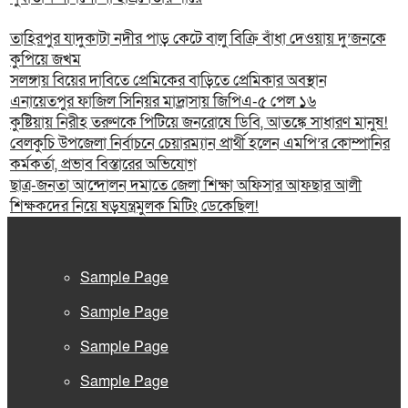
তাহিরপুর যাদুকাটা নদীর পাড় কেটে বালু বিক্রি বাঁধা দেওয়ায় দু’জনকে
কুপিয়ে জখম
সলঙ্গায় বিয়ের দাবিতে প্রেমিকের বাড়িতে প্রেমিকার অবস্থান
এনায়েতপুর ফাজিল সিনিয়র মাদ্রাসায় জিপিএ-৫ পেল ১৬
কুষ্টিয়ায় নিরীহ তরুণকে পিটিয়ে জনরোষে ডিবি, আতঙ্কে সাধারণ মানুষ!
বেলকুচি উপজেলা নির্বাচনে চেয়ারম্যান প্রার্থী হলেন এমপি’র কোম্পানির
কর্মকর্তা, প্রভাব বিস্তারের অভিযোগ
ছাত্র-জনতা আন্দোলন দমাতে জেলা শিক্ষা অফিসার আফছার আলী
শিক্ষকদের নিয়ে ষড়যন্ত্রমুলক মিটিং ডেকেছিল!
Sample Page
Sample Page
Sample Page
Sample Page