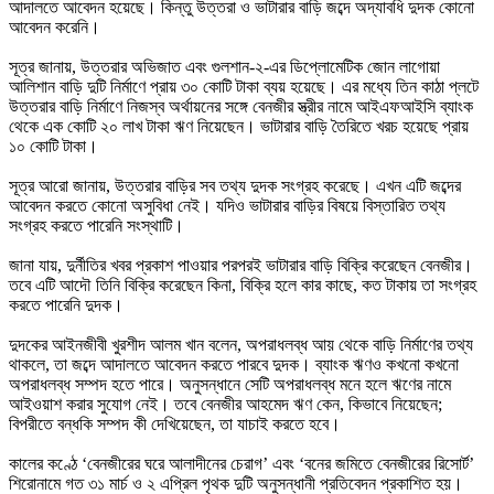
আদালতে আবেদন হয়েছে। কিন্তু উত্তরা ও ভাটারার বাড়ি জব্দে অদ্যাবধি দুদক কোনো
আবেদন করেনি।
সূত্র জানায়, উত্তরার অভিজাত এবং গুলশান-২-এর ডিপ্লোমেটিক জোন লাগোয়া
আলিশান বাড়ি দুটি নির্মাণে প্রায় ৩০ কোটি টাকা ব্যয় হয়েছে। এর মধ্যে তিন কাঠা প্লটে
উত্তরার বাড়ি নির্মাণে নিজস্ব অর্থায়নের সঙ্গে বেনজীর স্ত্রীর নামে আইএফআইসি ব্যাংক
থেকে এক কোটি ২০ লাখ টাকা ঋণ নিয়েছেন। ভাটারার বাড়ি তৈরিতে খরচ হয়েছে প্রায়
১০ কোটি টাকা।
সূত্র আরো জানায়, উত্তরার বাড়ির সব তথ্য দুদক সংগ্রহ করেছে। এখন এটি জব্দের
আবেদন করতে কোনো অসুবিধা নেই। যদিও ভাটারার বাড়ির বিষয়ে বিস্তারিত তথ্য
সংগ্রহ করতে পারেনি সংস্থাটি।
জানা যায়, দুর্নীতির খবর প্রকাশ পাওয়ার পরপরই ভাটারার বাড়ি বিক্রি করেছেন বেনজীর।
তবে এটি আদৌ তিনি বিক্রি করেছেন কিনা, বিক্রি হলে কার কাছে, কত টাকায় তা সংগ্রহ
করতে পারেনি দুদক।
দুদকের আইনজীবী খুরশীদ আলম খান বলেন, অপরাধলব্ধ আয় থেকে বাড়ি নির্মাণের তথ্য
থাকলে, তা জব্দে আদালতে আবেদন করতে পারবে দুদক। ব্যাংক ঋণও কখনো কখনো
অপরাধলব্ধ সম্পদ হতে পারে। অনুসন্ধানে সেটি অপরাধলব্ধ মনে হলে ঋণের নামে
আইওয়াশ করার সুযোগ নেই। তবে বেনজীর আহমেদ ঋণ কেন, কিভাবে নিয়েছেন;
বিপরীতে বন্ধকি সম্পদ কী দেখিয়েছেন, তা যাচাই করতে হবে।
কালের কণ্ঠে ‘বেনজীরের ঘরে আলাদীনের চেরাগ’ এবং ‘বনের জমিতে বেনজীরের রিসোর্ট’
শিরোনামে গত ৩১ মার্চ ও ২ এপ্রিল পৃথক দুটি অনুসন্ধানী প্রতিবেদন প্রকাশিত হয়।