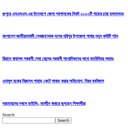
রংপুরে এসএসএস-এর উদ্যোগে জেলা প্রশাসকের নিকট ২০০০টি গাছের চারা হস্তান্তর
বাংলাদেশ জাতীয়তাবাদী স্বেচ্ছাসেবক দলের হরিপুর উপজেলা শাখার নতুন কমিটি গঠন
রিয়াদে বাথাস্থ প্রবাসী সেবা কেন্দ্রে প্রবাসী সাংবাদিকদের সাথে মতবিনিময় সভায়;
এনামুল হকের বিরুদ্ধে পাহাড় কেটে সাবাড় করার অভিযোগ, নিরব বনবিভাগ
অছাত্রদের দখলে ডাইনিং, মানহীন খাবারে ভুগছেন শিক্ষার্থীরা
Search
Search