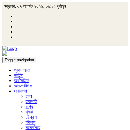
শুক্রবার, ০৭ অগাস্ট ২০২৬, ০৯:১২ পূর্বাহ্ন
Toggle navigation
প্রথম পাতা
জাতীয়
অর্থনৈতিক
আন্তর্জাতিক
সারাবাংলা
ঢাকা
রাজশাহী
রংপুর
খুলনা
চট্টগ্রাম
বরিশাল
ময়মনসিংহ