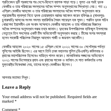
প্রতিবেদন দুটি প্রকাশের পর দেশে-বিদেশে ব্যাপক সাড়া পড়ে। মূলত এর পরই দুদক
বেনজীর ও তার পরিবারের সদস্যদের অবৈধ সম্পদ অনুসন্ধানের সিদ্ধান্ত নেয়। গত ২১
এপ্রিল বেনজীর আহমেদ ও তার পরিবারের সদস্যদের অবৈধ সম্পদ অনুসন্ধান করে
প্রয়োজনীয় ব্যবস্থা নিতে দুদক চেয়ারম্যান বরাবর আবেদন করেন হবিগঞ্জ-৪ (মাধবপুর-
চুনারুঘাট) আসনের সংসদ সদস্য ব্যারিস্টার সৈয়দ সায়েদুল হক সুমন। পরদিন দুদক সচিব
খোরশেদা ইয়াসমীন এক সংবাদ সম্মেলনে বেনজীর আহমেদ ও তার পরিবারের বিরুদ্ধে
অবৈধ সম্পদের অনুসন্ধান শুরুর তথ্য জানান। দুদকের উপপরিচালক হাফিজুল ইসলামের
নেতৃত্বে তিন সদস্যের একটি টিম অভিযোগটি অনুসন্ধান করছে। টিমের অপর সদস্যরা
হলেন সহকারী পরিচালক নিয়ামুল আহসান গাজী ও জয়নাল আবেদীন।
বেনজীর আহমেদ ২০২০ সালের ১৫ এপ্রিল থেকে ২০২২ সালের ৩০ সেপ্টেম্বর পর্যন্ত
পুলিশের আইজি ছিলেন। এর আগে তিনি ঢাকা মহানগর পুলিশ (ডিএমপি) কমিশনার ও
র‌্যাবের মহাপরিচালক হিসেবেও দায়িত্ব পালন করেন। মানবাধিকার লঙ্ঘনের অভিযোগে
২০২১ সালের ডিসেম্বরে র‌্যাব এবং র‌্যাবের সাবেক ও বর্তমান যে সাত কর্মকর্তার ওপর
যুক্তরাষ্ট্র নিষেধাজ্ঞা দেয়, তাদের মধ্যে বেনজীরও ছিলেন।
আপনার মতামত লিখুন :
Leave a Reply
Your email address will not be published.
Required fields are
marked
*
Comment
*