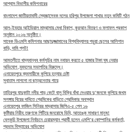
আশ্বাস বিভাগীয় কমিশনারের
বাংলাদেশ জাতীয়তাবাদী স্বেচ্ছাসেবক দলের হরিপুর উপজেলা শাখার নতুন কমিটি গঠন
আল-ইযহার আইডিয়াল মাদ্রাসায় মেধা বিকাশ, কুরআন বিতরণ ও ফলাফল প্রকাশ
অনুষ্ঠান ২০২৬ অনুষ্ঠিত।
সাবেক ডিএমপি কমিশনার আছাদুজ্জামানের বিশ্ববিদ্যালয় পড়ুয়া ছেলের আলিশান
বাড়ি, দামি প্লট!
আমতলীতে খাদ্যবান্ধব কর্মসূচির নাম নবায়ন করতে ৫ হাজার টাকা ঘুষ নেয়ার
অভিযোগ ,যুবদলের সভাপতির বিরুদ্ধে।
এনায়েতপুরে ব্যবসায়ীকে কুপিয়ে হত্যার চেষ্টা
সুবাতাস লাগলো না ছাত্রনেতার গায়ে
তাহিরপুর যাদুকাটা নদীর পাড় কেটে বালু বিক্রি বাঁধা দেওয়ায় দু’জনকে কুপিয়ে জখম
সলঙ্গায় বিয়ের দাবিতে প্রেমিকের বাড়িতে প্রেমিকার অবস্থান
এনায়েতপুর ফাজিল সিনিয়র মাদ্রাসায় জিপিএ-৫ পেল ১৬
কুষ্টিয়ায় নিরীহ তরুণকে পিটিয়ে জনরোষে ডিবি, আতঙ্কে সাধারণ মানুষ!
বেলকুচি উপজেলা নির্বাচনে চেয়ারম্যান প্রার্থী হলেন এমপি’র কোম্পানির কর্মকর্তা,
প্রভাব বিস্তারের অভিযোগ