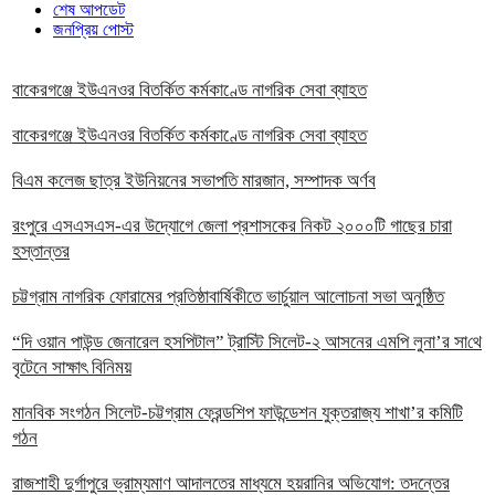
শেষ আপডেট
জনপ্রিয় পোস্ট
বাকেরগঞ্জে ইউএনওর বিতর্কিত কর্মকাণ্ডে নাগরিক সেবা ব্যাহত
বাকেরগঞ্জে ইউএনওর বিতর্কিত কর্মকাণ্ডে নাগরিক সেবা ব্যাহত
বিএম কলেজ ছাত্র ইউনিয়নের সভাপতি মারজান, সম্পাদক অর্ণব
রংপুরে এসএসএস-এর উদ্যোগে জেলা প্রশাসকের নিকট ২০০০টি গাছের চারা
হস্তান্তর
চট্টগ্রাম নাগরিক ফোরামের প্রতিষ্ঠাবার্ষিকীতে ভার্চুয়াল আলোচনা সভা অনুষ্ঠিত
“দি ওয়ান পাউন্ড জেনারেল হসপিটাল” ট্রাস্টি সিলেট-২ আসনের এমপি লুনা’র সা‌থে
বৃটেনে সাক্ষাৎ বিনিময়
মানবিক সংগঠন সিলেট-চট্টগ্রাম ফ্রেন্ডশিপ ফাউন্ডেশন যুক্তরাজ্য শাখা’র কমিটি
গঠন
রাজশাহী দুর্গাপুরে ভ্রাম্যমাণ আদালতের মাধ্যমে হয়রানির অভিযোগ: তদন্তের