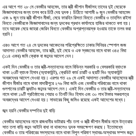
এর আগে গত ২৮ মে বেনজীর আহমেদ, তার স্ত্রী জীশান মীর্জাসহ তাদের দুই মেয়েকে
জিজ্ঞাসাবাদের জন্য তলব করে চিঠি দেয় দুদক। চিঠিতে আগামী ৬ জুন বেনজীর আহমেদ
এবং ৯ জুন তার স্ত্রী জীশান মীর্জা, মেয়ে ফারহিন রিসতা বিনতে বেনজীর ও তাহসিন রাইসা
বিনতে বেনজীরকে জিজ্ঞাসাবাদের জন্য দুদকের প্রধান কার্যালয়ে হাজির থাকতে বলা হয়।
তবে আরেক মেয়ে জাহরা জেরিন বিনতে বেনজীর অপ্রাপ্তবয়স্ক হওয়ায় তাকে তলব করা
হয়নি।
এরও আগে গত ২৪ মে দুদকের আবেদনের পরিপ্রেক্ষিতে ঢাকার সিনিয়র স্পেশাল জজ
আদালত বেনজীর আহমেদ, তার স্ত্রী, দুই মেয়ে ও এক স্বজনের নামে থাকা ৩৪৫ বিঘা
(১১৪ একর) জমি ক্রোক বা জব্দের আদেশ দেন।
একই দিন বেনজীর ও তার স্ত্রী-সন্তানদের নামে বিভিন্ন সরকারি ও বেসরকারি ব্যাংকে
থাকা ২৩টি ব্যাংক হিসাব (অ্যাকাউন্ট), ক্রেডিট কার্ড চারটি ও ছয়টি বিও অ্যাকাউন্ট
অবরুদ্ধের আদেশ দেওয়া হয়। এরপর গত ২৬ মে একই আদালত বেনজীর আহমেদের স্ত্রী
জীশান মীর্জার নামে থাকা মাদারীপুরে ২৭৬ বিঘা জমি এবং বেনজীর পরিবারের নামে থাকা
গুলশানের চারটি ফ্ল্যাটও জব্দের আদেশ দেন। একই দিন বেনজীর ও তার স্ত্রী-সন্তানদের
নামে থাকা ১৯টি প্রতিষ্ঠানের শেয়ার ও তিনটি বিও হিসাব এবং ৩০ লাখ টাকার সঞ্চয়পত্র
অবরুদ্ধের আদেশ দেওয়া হয়। সাভারের কিছু জমিও রয়েছে একই আদেশের মধ্যে।
জব্দ হয়নি বেনজীর দম্পতির দুই বাড়ি
বেনজীর আহমেদের নামে রাজধানীর ভাটারায় পাঁচ তলা ও স্ত্রী জীশান মীর্জার নামে উত্তরায়
সাত তলা বাড়ি জব্দে আইনি বাধা না থাকলেও দুদক সময়ক্ষেপণ করছে। ইতোমধ্যে
বেনজীর ও তার পরিবারের সদস্যদের নামে থাকা বিপুল পরিমাণ স্থাবর-অস্থাবর সম্পদ জব্দে