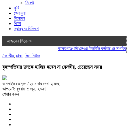
সিলেট
কৃষি
খেলাধুলা
বিনোদন
শিক্ষা
স্বাস্থ্য ও চিকিৎসা
আজকের শিরোনাম
বাকেরগঞ্জে ইউএনওর বিতর্কিত কর্মকাণ্ডে নাগরিক সেবা
/
জাতীয়
,
ঢাকা
,
লিড নিউজ
বৃহস্পতিবার দুদকে হাজির হবেন না বেনজীর, চেয়েছেন সময়
অনলাইন ডেস্ক:
/ ২৩১ বার দেখা হয়েছে
আপডেট: বুধবার, ৫ জুন, ২০২৪
শেয়ার করুন