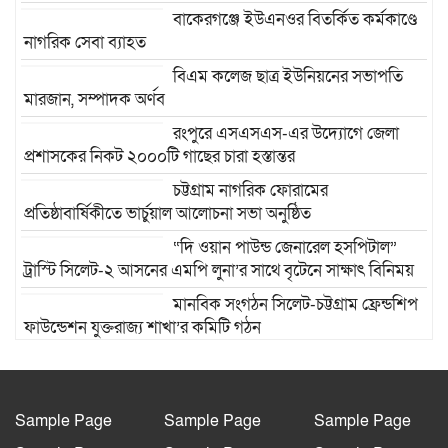
বাকেরগঞ্জে ইউএনওর বিতর্কিত কর্মকাণ্ডে
নাগরিক সেবা ব্যাহত
বিএম কলেজ ছাত্র ইউনিয়নের সভাপতি
মারজান, সম্পাদক অর্ণব
রংপুরে এসএসএস-এর উদ্যোগে জেলা
প্রশাসকের নিকট ২০০০টি গাছের চারা হস্তান্তর
চট্টগ্রাম নাগরিক ফোরামের
প্রতিষ্ঠাবার্ষিকীতে ভার্চুয়াল আলোচনা সভা অনুষ্ঠিত
“দি ওয়ান পাউন্ড জেনারেল হসপিটাল”
ট্রাস্টি সিলেট-২ আসনের এমপি লুনা’র সা‌থে বৃটেনে সাক্ষাৎ বিনিময়
মানবিক সংগঠন সিলেট-চট্টগ্রাম ফ্রেন্ডশিপ
ফাউন্ডেশন যুক্তরাজ্য শাখা’র কমিটি গঠন
রাজশাহী দুর্গাপুরে ভ্রাম্যমাণ আদালতের
মাধ্যমে হয়রানির অভিযোগ: তদন্তের
আশ্বাস বিভাগীয় কমিশনারের
Sample Page
Sample Page
Sample Page