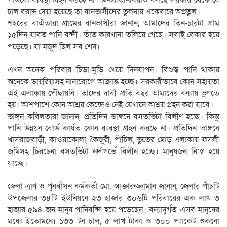
চাল বরাদ্দ দেয়া হয়েছে তা বানভাসীদের তুলনায় একেবারে অপ্রতুল।
শহরের বাঐতারা গ্রামের বানভাসীরা জানান, আমাদের তিন-চারটা গ্রাম
১৫দিন যাবত পানি বন্দী। তাঁত কারখানা তলিয়ে গেছে। সবাই বেকার হয়ে
পড়েছে। যা মজুদ ছিল সব শেষ।
এখন অনেক পরিবার চিড়া-মুড়ি খেয়ে দিনযাপন। বিশুদ্ধ পানি থাকায়
অনেকে ডায়রিয়াসহ নানারোগে আক্রান্ত হচ্ছে। সরকারীভাবে কোন সহায়তা
এই এলাকায় পৌছায়নি। তাদের দাবী প্রতি বছর আমাদের বন্যায় ভুগতে
হয়। আশপাশে কোন আশ্রয় কেন্দ্রেও নেই যেখানে আশ্রয় গ্রহন করা যাবে।
ভাঙ্গন কবিলতারা জানান, প্রতিদিন ভাঙ্গনে বসতভিটা বিলীণ হচ্ছে। কিন্তু
পানি উন্নয়ন বোর্ড কার্যত কোন ব্যবস্থা গ্রহন করছে না। প্রতিদিন ভাঙ্গনে
খাসরাজবাড়ী, কাওয়াকোলা, কৈজুরী, পাঁচিল, ভুতের মোড় এলাকায় ফসলী
জমিসহ চিরচেনা বসতভিটা নদীগর্ভে বিলীন হচ্ছে। মানুষজন নি:স্ব হয়ে
যাচ্ছে।
জেলা ত্রাণ ও পুনর্বাসন কর্মকর্তা মো. আক্তারুজ্জামান জানান, জেলার পাঁচটি
উপজেলার ৩৪টি ইউনিয়নে ২৩ হাজার ৩০৬টি পরিবারের এক লাখ ৩
হাজার ৫৯৪ জন মানুষ পানিবন্দি হয়ে পড়েছেন। বন্যাদুর্গত এসব মানুষের
মধ্যে ইতোমধ্যে ১৩৩ টন চাল, ৫ লাখ টাকা ও ৩০০ প্যাকেট শুকনো