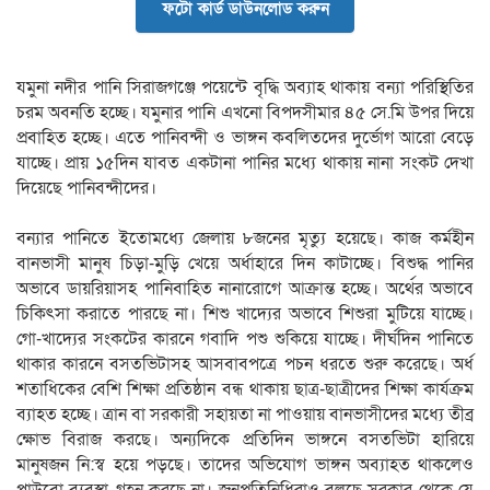
ফটো কার্ড ডাউনলোড করুন
যমুনা নদীর পানি সিরাজগঞ্জে পয়েন্টে বৃদ্ধি অব্যাহ থাকায় বন্যা পরিস্থিতির
চরম অবনতি হচ্ছে। যমুনার পানি এখনো বিপদসীমার ৪৫ সে.মি উপর দিয়ে
প্রবাহিত হচ্ছে। এতে পানিবন্দী ও ভাঙ্গন কবলিতদের দুর্ভোগ আরো বেড়ে
যাচ্ছে। প্রায় ১৫দিন যাবত একটানা পানির মধ্যে থাকায় নানা সংকট দেখা
দিয়েছে পানিবন্দীদের।
বন্যার পানিতে ইতোমধ্যে জেলায় ৮জনের মৃত্যু হয়েছে। কাজ কর্মহীন
বানভাসী মানুষ চিড়া-মুড়ি খেয়ে অর্ধাহারে দিন কাটাচ্ছে। বিশুদ্ধ পানির
অভাবে ডায়রিয়াসহ পানিবাহিত নানারোগে আক্রান্ত হচ্ছে। অর্থের অভাবে
চিকিৎসা করাতে পারছে না। শিশু খাদ্যের অভাবে শিশুরা মুটিয়ে যাচ্ছে।
গো-খাদ্যের সংকটের কারনে গবাদি পশু শুকিয়ে যাচ্ছে। দীর্ঘদিন পানিতে
থাকার কারনে বসতভিটাসহ আসবাবপত্রে পচন ধরতে শুরু করেছে। অর্ধ
শতাধিকের বেশি শিক্ষা প্রতিষ্ঠান বন্ধ থাকায় ছাত্র-ছাত্রীদের শিক্ষা কার্যক্রম
ব্যাহত হচ্ছে। ত্রান বা সরকারী সহায়তা না পাওয়ায় বানভাসীদের মধ্যে তীব্র
ক্ষোভ বিরাজ করছে। অন্যদিকে প্রতিদিন ভাঙ্গনে বসতভিটা হারিয়ে
মানুষজন নি:স্ব হয়ে পড়ছে। তাদের অভিযোগ ভাঙ্গন অব্যাহত থাকলেও
পাউবো ব্যবস্থা গ্রহন করছে না। জনপ্রতিনিধিরাও বলছে সরকার থেকে যে