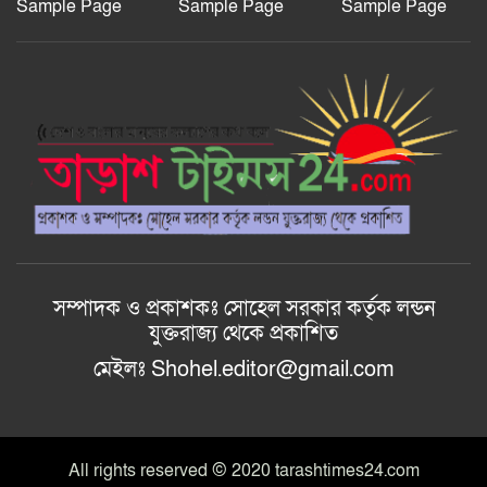
বাংলাদেশ জাতীয়তাবাদী স্বেচ্ছাসেবক
Sample Page
Sample Page
Sample Page
দলের হরিপুর উপজেলা শাখার নতুন কমিটি গঠন
আল-ইযহার আইডিয়াল মাদ্রাসায় মেধা
বিকাশ, কুরআন বিতরণ ও ফলাফল প্রকাশ অনুষ্ঠান ২০২৬ অনুষ্ঠিত।
সম্পাদক ও প্রকাশকঃ সোহেল সরকার কর্তৃক লন্ডন
যুক্তরাজ্য থেকে প্রকাশিত
মেইলঃ Shohel.editor@gmail.com
All rights reserved © 2020 tarashtimes24.com