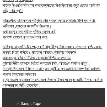
সাবেক ডিএমপি কমিশনার আছাদুজ্জামানের বিশ্ববিদ্যালয় পড়ুয়া ছেলের আলিশান
বাড়ি, দামি প্লট!
আমতলীতে খাদ্যবান্ধব কর্মসূচির নাম নবায়ন করতে ৫ হাজার টাকা ঘুষ নেয়ার
অভিযোগ ,যুবদলের সভাপতির বিরুদ্ধে।
এনায়েতপুরে ব্যবসায়ীকে কুপিয়ে হত্যার চেষ্টা
সুবাতাস লাগলো না ছাত্রনেতার গায়ে
তাহিরপুর যাদুকাটা নদীর পাড় কেটে বালু বিক্রি বাঁধা দেওয়ায় দু’জনকে কুপিয়ে জখম
সলঙ্গায় বিয়ের দাবিতে প্রেমিকের বাড়িতে প্রেমিকার অবস্থান
এনায়েতপুর ফাজিল সিনিয়র মাদ্রাসায় জিপিএ-৫ পেল ১৬
কুষ্টিয়ায় নিরীহ তরুণকে পিটিয়ে জনরোষে ডিবি, আতঙ্কে সাধারণ মানুষ!
বেলকুচি উপজেলা নির্বাচনে চেয়ারম্যান প্রার্থী হলেন এমপি’র কোম্পানির কর্মকর্তা,
প্রভাব বিস্তারের অভিযোগ
ছাত্র-জনতা আন্দোলন দমাতে জেলা শিক্ষা অফিসার আফছার আলী শিক্ষকদের নিয়ে
ষড়যন্ত্রমুলক মিটিং ডেকেছিল!
Sample Page