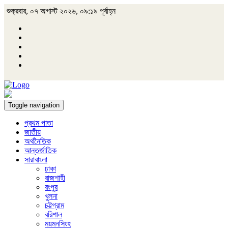
শুক্রবার, ০৭ অগাস্ট ২০২৬, ০৯:১৯ পূর্বাহ্ন
Toggle navigation
প্রথম পাতা
জাতীয়
অর্থনৈতিক
আন্তর্জাতিক
সারাবাংলা
ঢাকা
রাজশাহী
রংপুর
খুলনা
চট্টগ্রাম
বরিশাল
ময়মনসিংহ