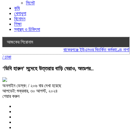
সিলেট
কৃষি
খেলাধুলা
বিনোদন
শিক্ষা
স্বাস্থ্য ও চিকিৎসা
আজকের শিরোনাম
বাকেরগঞ্জে ইউএনওর বিতর্কিত কর্মকাণ্ডে নাগরিক 
/
ঢাকা
‘ডিবি হারুন’ সন্দেহে উত্তরায় বাড়ি ঘেরাও, অতঃপর..
অনলাইন ডেস্ক:
/ ২০৬ বার দেখা হয়েছে
আপডেট: শুক্রবার, ৩০ আগস্ট, ২০২৪
শেয়ার করুন