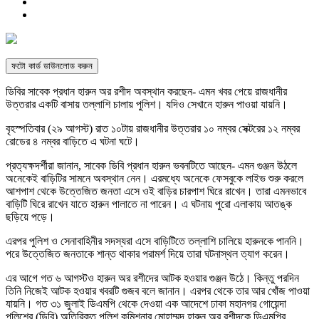
ফটো কার্ড ডাউনলোড করুন
ডিবির সাবেক প্রধান হারুন অর রশীদ অবস্থান করছেন- এমন খবর পেয়ে রাজধানীর
উত্তরার একটি বাসায় তল্লাশি চালায় পুলিশ। যদিও সেখানে হারুন পাওয়া যায়নি।
বৃহস্পতিবার (২৯ আগস্ট) রাত ১০টায় রাজধানীর উত্তরার ১০ নম্বর সেক্টরের ১২ নম্বর
রোডের ৪ নম্বর বাড়িতে এ ঘটনা ঘটে।
প্রত্যক্ষদর্শীরা জানান, সাবেক ডিবি প্রধান হারুন ভবনটিতে আছেন- এমন গুঞ্জন উঠলে
অনেকেই বাড়িটির সামনে অবস্থান নেন। এরমধ্যে অনেকে ফেসবুকে লাইভ শুরু করলে
আশপাশ থেকে উত্তেজিত জনতা এসে ওই বাড়ির চারপাশ ঘিরে রাখেন। তারা এমনভাবে
বাড়িটি ঘিরে রাখেন যাতে হারুন পালাতে না পারেন। এ ঘটনায় পুরো এলাকায় আতঙ্ক
ছড়িয়ে পড়ে।
এরপর পুলিশ ও সেনাবাহিনীর সদস্যরা এসে বাড়িটিতে তল্লাশি চালিয়ে হারুনকে পাননি।
পরে উত্তেজিত জনতাকে শান্ত থাকার পরামর্শ দিয়ে তারা ঘটনাস্থল ত্যাগ করেন।
এর আগে গত ৬ আগস্টও হারুন অর রশীদের আটক হওয়ার গুঞ্জন উঠে। কিন্তু পরদিন
তিনি নিজেই আটক হওয়ার খবরটি গুজব বলে জানান। এরপর থেকে তার আর খোঁজ পাওয়া
যায়নি। গত ৩১ জুলাই ডিএমপি থেকে দেওয়া এক আদেশে ঢাকা মহানগর গোয়েন্দা
পুলিশের (ডিবি) অতিরিক্ত পুলিশ কমিশনার মোহাম্মদ হারুন অর রশীদকে ডিএমপির