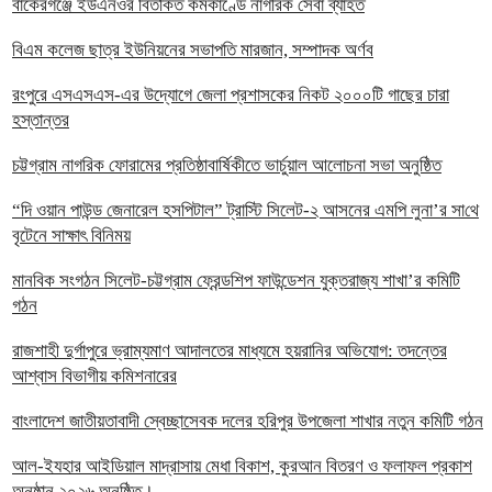
বাকেরগঞ্জে ইউএনওর বিতর্কিত কর্মকাণ্ডে নাগরিক সেবা ব্যাহত
বিএম কলেজ ছাত্র ইউনিয়নের সভাপতি মারজান, সম্পাদক অর্ণব
রংপুরে এসএসএস-এর উদ্যোগে জেলা প্রশাসকের নিকট ২০০০টি গাছের চারা
হস্তান্তর
চট্টগ্রাম নাগরিক ফোরামের প্রতিষ্ঠাবার্ষিকীতে ভার্চুয়াল আলোচনা সভা অনুষ্ঠিত
“দি ওয়ান পাউন্ড জেনারেল হসপিটাল” ট্রাস্টি সিলেট-২ আসনের এমপি লুনা’র সা‌থে
বৃটেনে সাক্ষাৎ বিনিময়
মানবিক সংগঠন সিলেট-চট্টগ্রাম ফ্রেন্ডশিপ ফাউন্ডেশন যুক্তরাজ্য শাখা’র কমিটি
গঠন
রাজশাহী দুর্গাপুরে ভ্রাম্যমাণ আদালতের মাধ্যমে হয়রানির অভিযোগ: তদন্তের
আশ্বাস বিভাগীয় কমিশনারের
বাংলাদেশ জাতীয়তাবাদী স্বেচ্ছাসেবক দলের হরিপুর উপজেলা শাখার নতুন কমিটি গঠন
আল-ইযহার আইডিয়াল মাদ্রাসায় মেধা বিকাশ, কুরআন বিতরণ ও ফলাফল প্রকাশ
অনুষ্ঠান ২০২৬ অনুষ্ঠিত।