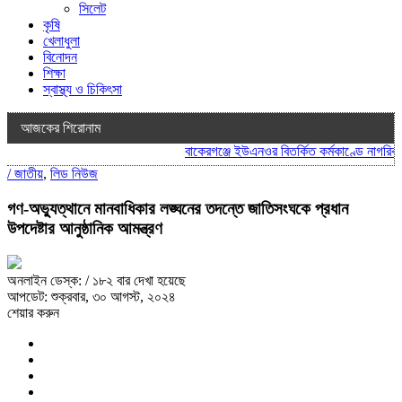
সিলেট
কৃষি
খেলাধুলা
বিনোদন
শিক্ষা
স্বাস্থ্য ও চিকিৎসা
আজকের শিরোনাম
বাকেরগঞ্জে ইউএনওর বিতর্কিত কর্মকাণ্ডে নাগরিক সে
/
জাতীয়
,
লিড নিউজ
গণ-অভ্যুত্থানে মানবাধিকার লঙ্ঘনের তদন্তে জাতিসংঘকে প্রধান
উপদেষ্টার আনুষ্ঠানিক আমন্ত্রণ
অনলাইন ডেস্ক:
/ ১৮২ বার দেখা হয়েছে
আপডেট: শুক্রবার, ৩০ আগস্ট, ২০২৪
শেয়ার করুন