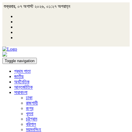
শুক্রবার, ০৭ অগাস্ট ২০২৬, ০১:২৭ অপরাহ্ন
Toggle navigation
প্রথম পাতা
জাতীয়
অর্থনৈতিক
আন্তর্জাতিক
সারাবাংলা
ঢাকা
রাজশাহী
রংপুর
খুলনা
চট্টগ্রাম
বরিশাল
ময়মনসিংহ