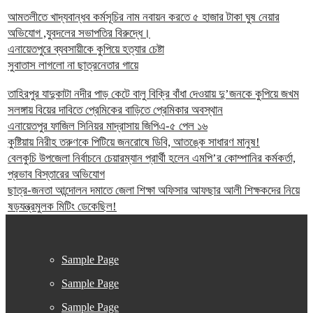
আমতলীতে খাদ্যবান্ধব কর্মসূচির নাম নবায়ন করতে ৫ হাজার টাকা ঘুষ নেয়ার
অভিযোগ ,যুবদলের সভাপতির বিরুদ্ধে।
এনায়েতপুরে ব্যবসায়ীকে কুপিয়ে হত্যার চেষ্টা
সুবাতাস লাগলো না ছাত্রনেতার গায়ে
তাহিরপুর যাদুকাটা নদীর পাড় কেটে বালু বিক্রি বাঁধা দেওয়ায় দু’জনকে কুপিয়ে জখম
সলঙ্গায় বিয়ের দাবিতে প্রেমিকের বাড়িতে প্রেমিকার অবস্থান
এনায়েতপুর ফাজিল সিনিয়র মাদ্রাসায় জিপিএ-৫ পেল ১৬
কুষ্টিয়ায় নিরীহ তরুণকে পিটিয়ে জনরোষে ডিবি, আতঙ্কে সাধারণ মানুষ!
বেলকুচি উপজেলা নির্বাচনে চেয়ারম্যান প্রার্থী হলেন এমপি’র কোম্পানির কর্মকর্তা,
প্রভাব বিস্তারের অভিযোগ
ছাত্র-জনতা আন্দোলন দমাতে জেলা শিক্ষা অফিসার আফছার আলী শিক্ষকদের নিয়ে
ষড়যন্ত্রমুলক মিটিং ডেকেছিল!
Sample Page
Sample Page
Sample Page