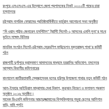
রংপুরে এসএসএস-এর উদ্যোগে জেলা প্রশাসকের নিকট ২০০০টি গাছের চারা
হস্তান্তর
চট্টগ্রাম নাগরিক ফোরামের প্রতিষ্ঠাবার্ষিকীতে ভার্চুয়াল আলোচনা সভা অনুষ্ঠিত
“দি ওয়ান পাউন্ড জেনারেল হসপিটাল” ট্রাস্টি সিলেট-২ আসনের এমপি লুনা’র সা‌থে
বৃটেনে সাক্ষাৎ বিনিময়
মানবিক সংগঠন সিলেট-চট্টগ্রাম ফ্রেন্ডশিপ ফাউন্ডেশন যুক্তরাজ্য শাখা’র কমিটি
গঠন
রাজশাহী দুর্গাপুরে ভ্রাম্যমাণ আদালতের মাধ্যমে হয়রানির অভিযোগ: তদন্তের
আশ্বাস বিভাগীয় কমিশনারের
বাংলাদেশ জাতীয়তাবাদী স্বেচ্ছাসেবক দলের হরিপুর উপজেলা শাখার নতুন কমিটি গঠন
আল-ইযহার আইডিয়াল মাদ্রাসায় মেধা বিকাশ, কুরআন বিতরণ ও ফলাফল প্রকাশ
অনুষ্ঠান ২০২৬ অনুষ্ঠিত।
সাবেক ডিএমপি কমিশনার আছাদুজ্জামানের বিশ্ববিদ্যালয় পড়ুয়া ছেলের আলিশান
বাড়ি, দামি প্লট!