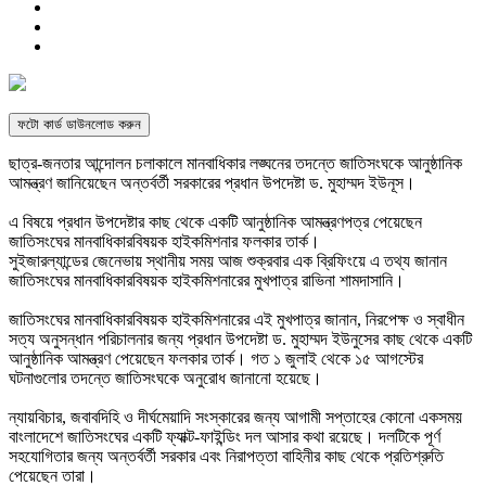
ফটো কার্ড ডাউনলোড করুন
ছাত্র-জনতার আন্দোলন চলাকালে মানবাধিকার লঙ্ঘনের তদন্তে জাতিসংঘকে আনুষ্ঠানিক
আমন্ত্রণ জানিয়েছেন অন্তর্বর্তী সরকারের প্রধান উপদেষ্টা ড. মুহাম্মদ ইউনূস।
এ বিষয়ে প্রধান উপদেষ্টার কাছ থেকে একটি আনুষ্ঠানিক আমন্ত্রণপত্র পেয়েছেন
জাতিসংঘের মানবাধিকারবিষয়ক হাইকমিশনার ফলকার তার্ক।
সুইজারল্যান্ডের জেনেভায় স্থানীয় সময় আজ শুক্রবার এক ব্রিফিংয়ে এ তথ্য জানান
জাতিসংঘের মানবাধিকারবিষয়ক হাইকমিশনারের মুখপাত্র রাভিনা শামদাসানি।
জাতিসংঘের মানবাধিকারবিষয়ক হাইকমিশনারের এই মুখপাত্র জানান, নিরপেক্ষ ও স্বাধীন
সত্য অনুসন্ধান পরিচালনার জন্য প্রধান উপদেষ্টা ড. মুহাম্মদ ইউনুসের কাছ থেকে একটি
আনুষ্ঠানিক আমন্ত্রণ পেয়েছেন ফলকার তার্ক। গত ১ জুলাই থেকে ১৫ আগস্টের
ঘটনাগুলোর তদন্তে জাতিসংঘকে অনুরোধ জানানো হয়েছে।
ন্যায়বিচার, জবাবদিহি ও দীর্ঘমেয়াদি সংস্কারের জন্য আগামী সপ্তাহের কোনো একসময়
বাংলাদেশে জাতিসংঘের একটি ফ্যাক্ট-ফাইন্ডিং দল আসার কথা রয়েছে। দলটিকে পূর্ণ
সহযোগিতার জন্য অন্তর্বর্তী সরকার এবং নিরাপত্তা বাহিনীর কাছ থেকে প্রতিশ্রুতি
পেয়েছেন তারা।