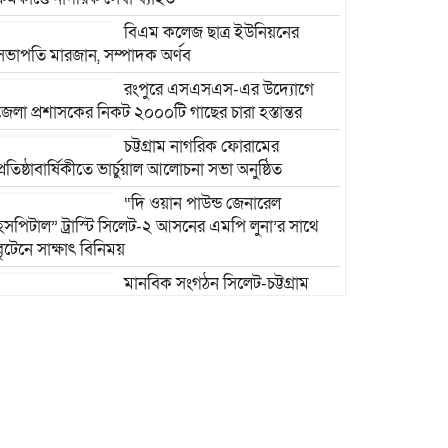
বিএম কলেজ ছাত্র ইউনিয়নের
সভাপতি মারজান, সম্পাদক অর্ণব
রংপুরে এসএসএস-এর উদ্যোগে
জেলা প্রশাসকের নিকট ২০০০টি গাছের চারা হস্তান্তর
চট্টগ্রাম নাগরিক ফোরামের
প্রতিষ্ঠাবার্ষিকীতে ভার্চুয়াল আলোচনা সভা অনুষ্ঠিত
“দি ওয়ান পাউন্ড জেনারেল
হসপিটাল” ট্রাস্টি সিলেট-২ আসনের এমপি লুনা’র সা‌থে
বৃটেনে সাক্ষাৎ বিনিময়
মানবিক সংগঠন সিলেট-চট্টগ্রাম
ফ্রেন্ডশিপ ফাউন্ডেশন যুক্তরাজ্য শাখা’র কমিটি গঠন
রাজশাহী দুর্গাপুরে ভ্রাম্যমাণ
আদালতের মাধ্যমে হয়রানির
অভিযোগ: তদন্তের আশ্বাস বিভাগীয়
কমিশনারের
বাংলাদেশ জাতীয়তাবাদী