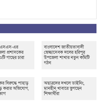
সএসএস-এর
বাংলাদেশ জাতীয়তাবাদী
েলা প্রশাসকের
স্বেচ্ছাসেবক দলের হরিপুর
টি গাছের চারা
উপজেলা শাখার নতুন কমিটি
গঠন
র বিরুদ্ধে পাহাড়
অছাত্রদের দখলে ডাইনিং,
ড় করার অভিযোগ,
মানহীন খাবারে ভুগছেন
ভাগ
শিক্ষার্থীরা