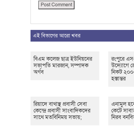
এই বিভাগের আরো খবর
বিএম কলেজ ছাত্র ইউনিয়নের
রংপুরে এ
সভাপতি মারজান, সম্পাদক
উদ্যোগে জ
অর্ণব
নিকট ২০০০
হস্তান্তর
রিয়াদে বাথাস্থ প্রবাসী সেবা
এনামুল হকে
কেন্দ্রে প্রবাসী সাংবাদিকদের
কেটে সাবা
সাথে মতবিনিময় সভায়;
নিরব বনবি