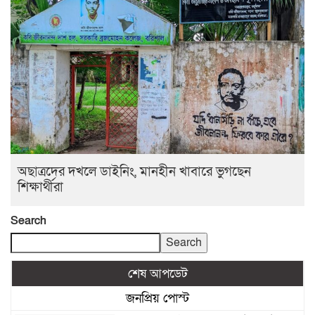
অছাত্রদের দখলে ডাইনিং, মানহীন খাবারে ভুগছেন
শিক্ষার্থীরা
Search
Search
শেষ আপডেট
জনপ্রিয় পোস্ট