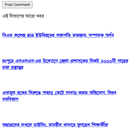
এই বিভাগের আরো খবর
বিএম কলেজ ছাত্র ইউনিয়নের সভাপতি মারজান, সম্পাদক অর্ণব
রংপুরে এসএসএস-এর উদ্যোগে জেলা প্রশাসকের নিকট ২০০০টি গাছের
চারা হস্তান্তর
এনামুল হকের বিরুদ্ধে পাহাড় কেটে সাবাড় করার অভিযোগ, নিরব
বনবিভাগ
অছাত্রদের দখলে ডাইনিং, মানহীন খাবারে ভুগছেন শিক্ষার্থীরা