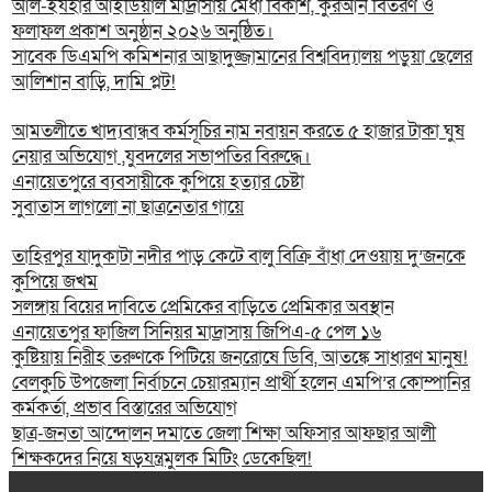
আল-ইযহার আইডিয়াল মাদ্রাসায় মেধা বিকাশ, কুরআন বিতরণ ও
ফলাফল প্রকাশ অনুষ্ঠান ২০২৬ অনুষ্ঠিত।
সাবেক ডিএমপি কমিশনার আছাদুজ্জামানের বিশ্ববিদ্যালয় পড়ুয়া ছেলের
আলিশান বাড়ি, দামি প্লট!
আমতলীতে খাদ্যবান্ধব কর্মসূচির নাম নবায়ন করতে ৫ হাজার টাকা ঘুষ
নেয়ার অভিযোগ ,যুবদলের সভাপতির বিরুদ্ধে।
এনায়েতপুরে ব্যবসায়ীকে কুপিয়ে হত্যার চেষ্টা
সুবাতাস লাগলো না ছাত্রনেতার গায়ে
তাহিরপুর যাদুকাটা নদীর পাড় কেটে বালু বিক্রি বাঁধা দেওয়ায় দু’জনকে
কুপিয়ে জখম
সলঙ্গায় বিয়ের দাবিতে প্রেমিকের বাড়িতে প্রেমিকার অবস্থান
এনায়েতপুর ফাজিল সিনিয়র মাদ্রাসায় জিপিএ-৫ পেল ১৬
কুষ্টিয়ায় নিরীহ তরুণকে পিটিয়ে জনরোষে ডিবি, আতঙ্কে সাধারণ মানুষ!
বেলকুচি উপজেলা নির্বাচনে চেয়ারম্যান প্রার্থী হলেন এমপি’র কোম্পানির
কর্মকর্তা, প্রভাব বিস্তারের অভিযোগ
ছাত্র-জনতা আন্দোলন দমাতে জেলা শিক্ষা অফিসার আফছার আলী
শিক্ষকদের নিয়ে ষড়যন্ত্রমুলক মিটিং ডেকেছিল!