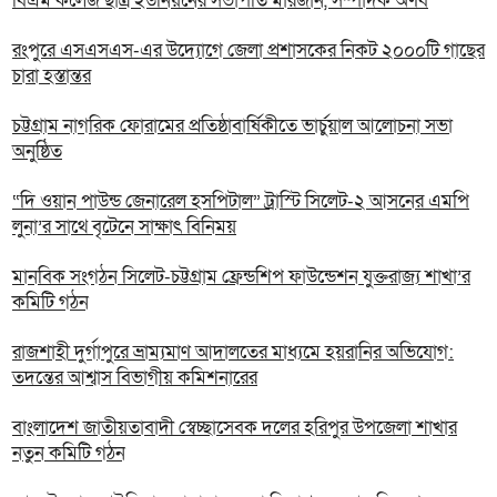
বিএম কলেজ ছাত্র ইউনিয়নের সভাপতি মারজান, সম্পাদক অর্ণব
রংপুরে এসএসএস-এর উদ্যোগে জেলা প্রশাসকের নিকট ২০০০টি গাছের
চারা হস্তান্তর
চট্টগ্রাম নাগরিক ফোরামের প্রতিষ্ঠাবার্ষিকীতে ভার্চুয়াল আলোচনা সভা
অনুষ্ঠিত
“দি ওয়ান পাউন্ড জেনারেল হসপিটাল” ট্রাস্টি সিলেট-২ আসনের এমপি
লুনা’র সা‌থে বৃটেনে সাক্ষাৎ বিনিময়
মানবিক সংগঠন সিলেট-চট্টগ্রাম ফ্রেন্ডশিপ ফাউন্ডেশন যুক্তরাজ্য শাখা’র
কমিটি গঠন
রাজশাহী দুর্গাপুরে ভ্রাম্যমাণ আদালতের মাধ্যমে হয়রানির অভিযোগ:
তদন্তের আশ্বাস বিভাগীয় কমিশনারের
বাংলাদেশ জাতীয়তাবাদী স্বেচ্ছাসেবক দলের হরিপুর উপজেলা শাখার
নতুন কমিটি গঠন