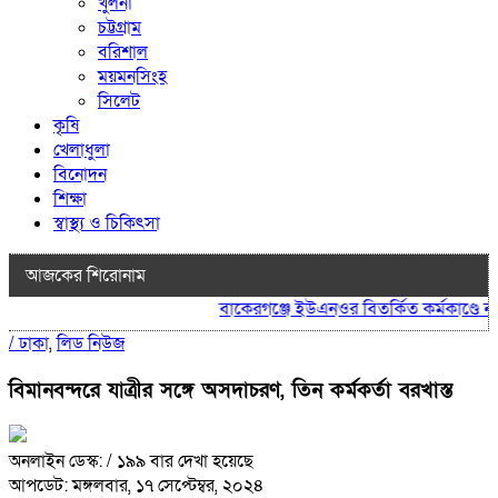
খুলনা
চট্টগ্রাম
বরিশাল
ময়মনসিংহ
সিলেট
কৃষি
খেলাধুলা
বিনোদন
শিক্ষা
স্বাস্থ্য ও চিকিৎসা
আজকের শিরোনাম
বাকেরগঞ্জে ইউএনওর বিতর্কিত কর্মকাণ্ডে নাগ
/
ঢাকা
,
লিড নিউজ
বিমানবন্দরে যাত্রীর সঙ্গে অসদাচরণ, তিন কর্মকর্তা বরখাস্ত
অনলাইন ডেস্ক:
/ ১৯৯ বার দেখা হয়েছে
আপডেট: মঙ্গলবার, ১৭ সেপ্টেম্বর, ২০২৪