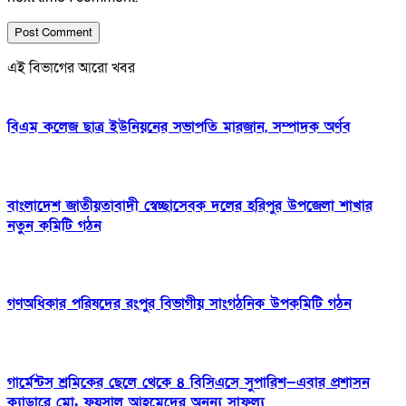
এই বিভাগের আরো খবর
বিএম কলেজ ছাত্র ইউনিয়নের সভাপতি মারজান, সম্পাদক অর্ণব
বাংলাদেশ জাতীয়তাবাদী স্বেচ্ছাসেবক দলের হরিপুর উপজেলা শাখার
নতুন কমিটি গঠন
গণঅধিকার পরিষদের রংপুর বিভাগীয় সাংগঠনিক উপকমিটি গঠন
গার্মেন্টস শ্রমিকের ছেলে থেকে ৪ বিসিএসে সুপারিশ—এবার প্রশাসন
ক্যাডারে মো. ফয়সাল আহমেদের অনন্য সাফল্য