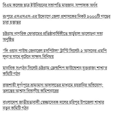
বিএম কলেজ ছাত্র ইউনিয়নের সভাপতি মারজান, সম্পাদক অর্ণব
রংপুরে এসএসএস-এর উদ্যোগে জেলা প্রশাসকের নিকট ২০০০টি গাছের
চারা হস্তান্তর
চট্টগ্রাম নাগরিক ফোরামের প্রতিষ্ঠাবার্ষিকীতে ভার্চুয়াল আলোচনা সভা
অনুষ্ঠিত
“দি ওয়ান পাউন্ড জেনারেল হসপিটাল” ট্রাস্টি সিলেট-২ আসনের এমপি
লুনা’র সা‌থে বৃটেনে সাক্ষাৎ বিনিময়
মানবিক সংগঠন সিলেট-চট্টগ্রাম ফ্রেন্ডশিপ ফাউন্ডেশন যুক্তরাজ্য শাখা’র
কমিটি গঠন
রাজশাহী দুর্গাপুরে ভ্রাম্যমাণ আদালতের মাধ্যমে হয়রানির অভিযোগ:
তদন্তের আশ্বাস বিভাগীয় কমিশনারের
বাংলাদেশ জাতীয়তাবাদী স্বেচ্ছাসেবক দলের হরিপুর উপজেলা শাখার
নতুন কমিটি গঠন