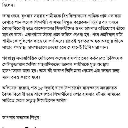
ছিলেন।
জানা গেছে, বুধবার সন্ধ্যায় শামীমকে বিশ্ববিদ্যালয়ের প্রান্তিক গেট এলাকায়
দেখতে পান কয়েক শিক্ষার্থী। এ সময় বিক্ষুব্ধ কয়েকজন ভিসির বাসভবনে
বৈষম্যবিরোধী ছাত্র আন্দোলনের শিক্ষার্থীদের ওপর হামলার অভিযোগে তাঁকে
মারধর করে। একপর্যায়ে তাঁকে প্রক্টর অফিস নেওয়া হয়। পরে প্রক্টরিয়াল বডি
শামীমকে পুলিশের কাছে সোপর্দ করে। রাতেই গুরুতর আহত অবস্থায় তাঁকে
সাভার গণস্বাস্থ্য হাসপাতালে নেওয়া হলে সেখানেই তিনি মারা যান।
গণস্বাস্থ্য সমাজভিত্তিক মেডিকেল কলেজ হাসপাতালের কর্তব্যরত চিকিৎসক
সেলিমুজ্জামান সেলিম সাংবাদিকদের জানান, শামীমকে মৃত অবস্থায়
হাসপাতালে আনা হয়। তবে কী কারণে তিনি মারা গেছেন এটা জানার জন্য
ময়নাতদন্ত করতে হবে।
অভিযোগ রয়েছে, গত ১৫ জুলাই রাতে উপাচার্যের বাসভবনে অবস্থানরত
বৈষম্যবিরোধী ছাত্র আন্দোলনে শিক্ষার্থীদের ওপর হামলার ঘটনায় সামনের
সারিতে থেকে নেতৃত্ব দিয়েছিলেন শামীম।
আপনার মতামত লিখুন :