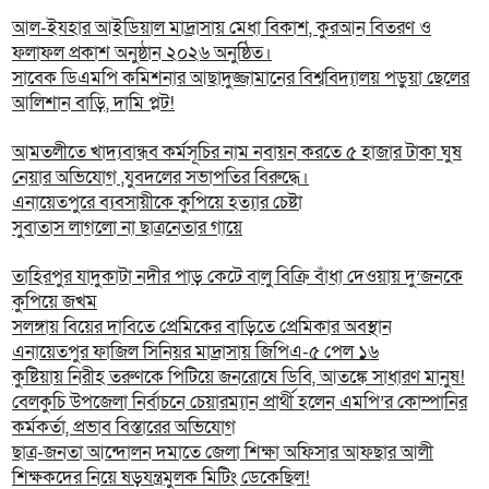
আল-ইযহার আইডিয়াল মাদ্রাসায় মেধা বিকাশ, কুরআন বিতরণ ও
ফলাফল প্রকাশ অনুষ্ঠান ২০২৬ অনুষ্ঠিত।
সাবেক ডিএমপি কমিশনার আছাদুজ্জামানের বিশ্ববিদ্যালয় পড়ুয়া ছেলের
আলিশান বাড়ি, দামি প্লট!
আমতলীতে খাদ্যবান্ধব কর্মসূচির নাম নবায়ন করতে ৫ হাজার টাকা ঘুষ
নেয়ার অভিযোগ ,যুবদলের সভাপতির বিরুদ্ধে।
এনায়েতপুরে ব্যবসায়ীকে কুপিয়ে হত্যার চেষ্টা
সুবাতাস লাগলো না ছাত্রনেতার গায়ে
তাহিরপুর যাদুকাটা নদীর পাড় কেটে বালু বিক্রি বাঁধা দেওয়ায় দু’জনকে
কুপিয়ে জখম
সলঙ্গায় বিয়ের দাবিতে প্রেমিকের বাড়িতে প্রেমিকার অবস্থান
এনায়েতপুর ফাজিল সিনিয়র মাদ্রাসায় জিপিএ-৫ পেল ১৬
কুষ্টিয়ায় নিরীহ তরুণকে পিটিয়ে জনরোষে ডিবি, আতঙ্কে সাধারণ মানুষ!
বেলকুচি উপজেলা নির্বাচনে চেয়ারম্যান প্রার্থী হলেন এমপি’র কোম্পানির
কর্মকর্তা, প্রভাব বিস্তারের অভিযোগ
ছাত্র-জনতা আন্দোলন দমাতে জেলা শিক্ষা অফিসার আফছার আলী
শিক্ষকদের নিয়ে ষড়যন্ত্রমুলক মিটিং ডেকেছিল!