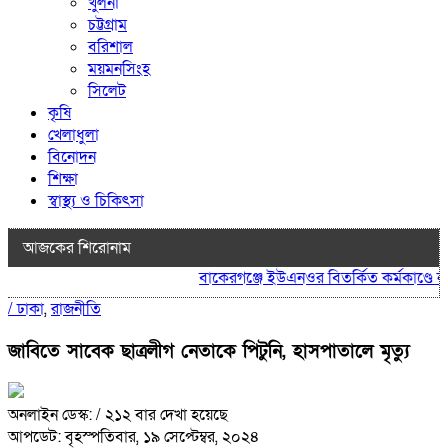
খুলনা
চট্টগ্রাম
বরিশাল
ময়মনসিংহ
সিলেট
কৃষি
খেলাধুলা
বিনোদন
শিক্ষা
স্বাস্থ্য ও চিকিৎসা
আজকের শিরোনাম
বাকেরগঞ্জে ইউএনওর বিতর্কিত কর্মকাণ্ডে নাগ
/
ঢাকা
,
রাজনীতি
জাবিতে সাবেক ছাত্রলীগ নেতাকে পিটুনি, হাসপাতালে মৃত্যু
অনলাইন ডেস্ক:
/ ২১২ বার দেখা হয়েছে
আপডেট: বৃহস্পতিবার, ১৯ সেপ্টেম্বর, ২০২৪