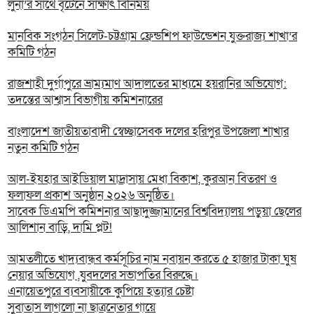
লুনা’র সা‌থে বৃটেনে সাক্ষাৎ বিনিময়
মানবিক সংগঠন সিলেট-চট্টগ্রাম ফ্রেন্ডশিপ ফাউন্ডেশন যুক্তরাজ্য শাখা’র
কমিটি গঠন
রাজশাহী দুর্গাপুরে ভ্রাম্যমাণ আদালতের মাধ্যমে হয়রানির অভিযোগ:
তদন্তের আশ্বাস বিভাগীয় কমিশনারের
বাংলাদেশ জাতীয়তাবাদী স্বেচ্ছাসেবক দলের হরিপুর উপজেলা শাখার
নতুন কমিটি গঠন
আল-ইযহার আইডিয়াল মাদ্রাসায় মেধা বিকাশ, কুরআন বিতরণ ও
ফলাফল প্রকাশ অনুষ্ঠান ২০২৬ অনুষ্ঠিত।
সাবেক ডিএমপি কমিশনার আছাদুজ্জামানের বিশ্ববিদ্যালয় পড়ুয়া ছেলের
আলিশান বাড়ি, দামি প্লট!
আমতলীতে খাদ্যবান্ধব কর্মসূচির নাম নবায়ন করতে ৫ হাজার টাকা ঘুষ
নেয়ার অভিযোগ ,যুবদলের সভাপতির বিরুদ্ধে।
এনায়েতপুরে ব্যবসায়ীকে কুপিয়ে হত্যার চেষ্টা
সুবাতাস লাগলো না ছাত্রনেতার গায়ে