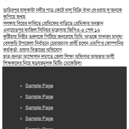
তাহিরপুর যাদুকাটা নদীর পাড় কেটে বালু বিক্রি বাঁধা দেওয়ায় দু’জনকে
কুপিয়ে জখম
সলঙ্গায় বিয়ের দাবিতে প্রেমিকের বাড়িতে প্রেমিকার অবস্থান
এনায়েতপুর ফাজিল সিনিয়র মাদ্রাসায় জিপিএ-৫ পেল ১৬
কুষ্টিয়ায় নিরীহ তরুণকে পিটিয়ে জনরোষে ডিবি, আতঙ্কে সাধারণ মানুষ!
বেলকুচি উপজেলা নির্বাচনে চেয়ারম্যান প্রার্থী হলেন এমপি’র কোম্পানির
কর্মকর্তা, প্রভাব বিস্তারের অভিযোগ
ছাত্র-জনতা আন্দোলন দমাতে জেলা শিক্ষা অফিসার আফছার আলী
শিক্ষকদের নিয়ে ষড়যন্ত্রমুলক মিটিং ডেকেছিল!
Sample Page
Sample Page
Sample Page
Sample Page