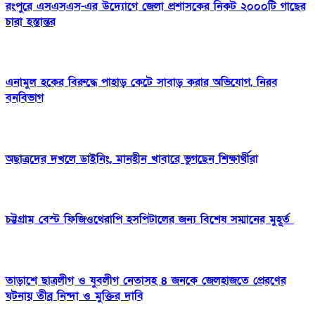
রংপুরে এসএসএস-এর উদ্যোগে জেলা প্রশাসকের নিকট ২০০০টি গাছের
চারা হস্তান্তর
এনামুল হকের বিরুদ্ধে পাহাড় কেটে সাবাড় করার অভিযোগ, নিরব
বনবিভাগ
অছাত্রদের দখলে ডাইনিং, মানহীন খাবারে ভুগছেন শিক্ষার্থীরা
চট্টগ্রাম বেস্ট ফিজিওথেরাপি হসপিটালের জন্য বিশেষ সম্মানের মুহূর্ত
তাড়াশে ছাত্রলীগ ও যুবলীগ নেতাসহ ৪ জনকে জেলহাজতে প্রেরণের
ঘটনায় তীব্র নিন্দা ও মুক্তির দাবি