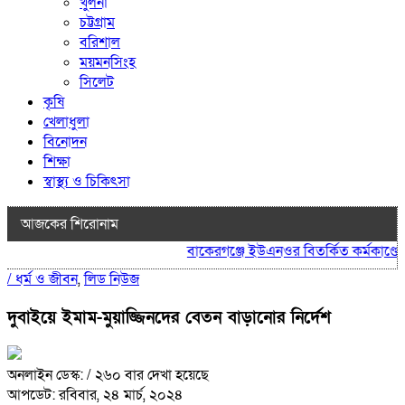
খুলনা
চট্টগ্রাম
বরিশাল
ময়মনসিংহ
সিলেট
কৃষি
খেলাধুলা
বিনোদন
শিক্ষা
স্বাস্থ্য ও চিকিৎসা
আজকের শিরোনাম
বাকেরগঞ্জে ইউএনওর বিতর্কিত কর্মকাণ্ডে না
/
ধর্ম ও জীবন
,
লিড নিউজ
দুবাইয়ে ইমাম-মুয়াজ্জিনদের বেতন বাড়ানোর নির্দেশ
অনলাইন ডেস্ক:
/ ২৬০ বার দেখা হয়েছে
আপডেট: রবিবার, ২৪ মার্চ, ২০২৪