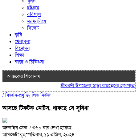
খুলনা
চট্টগ্রাম
বরিশাল
ময়মনসিংহ
সিলেট
কৃষি
খেলাধুলা
বিনোদন
শিক্ষা
স্বাস্থ্য ও চিকিৎসা
আজকের শিরোনাম
শ্রীবরদী উপজেলা স্বাস্থ্য কমপ্লেক্সে হাসপাতাল 
/
বিজ্ঞান-প্রযুক্তি
,
লিড নিউজ
আসছে টিকটক নোটস, থাকছে যে সুবিধা
অনলাইন ডেস্ক:
/ ৩৬০ বার দেখা হয়েছে
আপডেট: বৃহস্পতিবার, ১১ এপ্রিল, ২০২৪