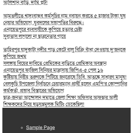
আলিশান বাড়ি, দামি প্লট!
আমতলীতে খাদ্যবান্ধব কর্মসূচির নাম নবায়ন করতে ৫ হাজার টাকা ঘুষ
নেয়ার অভিযোগ ,যুবদলের সভাপতির বিরুদ্ধে।
এনায়েতপুরে ব্যবসায়ীকে কুপিয়ে হত্যার চেষ্টা
সুবাতাস লাগলো না ছাত্রনেতার গায়ে
তাহিরপুর যাদুকাটা নদীর পাড় কেটে বালু বিক্রি বাঁধা দেওয়ায় দু’জনকে
কুপিয়ে জখম
সলঙ্গায় বিয়ের দাবিতে প্রেমিকের বাড়িতে প্রেমিকার অবস্থান
এনায়েতপুর ফাজিল সিনিয়র মাদ্রাসায় জিপিএ-৫ পেল ১৬
কুষ্টিয়ায় নিরীহ তরুণকে পিটিয়ে জনরোষে ডিবি, আতঙ্কে সাধারণ মানুষ!
বেলকুচি উপজেলা নির্বাচনে চেয়ারম্যান প্রার্থী হলেন এমপি’র কোম্পানির
কর্মকর্তা, প্রভাব বিস্তারের অভিযোগ
ছাত্র-জনতা আন্দোলন দমাতে জেলা শিক্ষা অফিসার আফছার আলী
শিক্ষকদের নিয়ে ষড়যন্ত্রমুলক মিটিং ডেকেছিল!
Sample Page