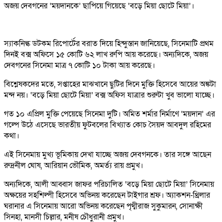
অজয় দেবগনের ‘ময়দানকে’ ছাপিয়ে গিয়েছে ‘বড়ে মিয়া ছোটে মিয়া’।
স্যাকনিল্ক ডটকম রিপোর্টের বরাত দিয়ে হিন্দুস্তান জানিয়েছে, সিনেমাটি প্রথম
দিনই বক্স অফিসে ১৫ কোটি ৬২ লাখ রুপি আয় করেছে। অন্যদিকে, অজয়
দেবগনের সিনেমা মাত্র ৭ কোটি ১০ টাকা আয় করেছে।
বিশ্লেষকদের মতে, সপ্তাহের মাঝখানে ছুটির দিনে মুক্তি হিসেবে আয়ের অঙ্কটা
মন্দ নয়। ‘বড়ে মিয়া ছোটে মিয়া’ বক্স অফিস যাত্রার শুরুটা খুব ভালো যাচ্ছে।
গত ১০ এপ্রিল মুক্তি পেয়েছে সিনেমা দুটি। অমিত শর্মার নির্মাণে ‘ময়দান’ এর
গল্পে উঠে এসেছে ভারতীয়
ফুটবল
ের বিখ্যাত কোচ সৈয়দ আবদুল রহিমের
কথা।
এই সিনেমায় মুখ্য ভূমিকায় দেখা যাচ্ছে অজয় দেবগনকে। তার সঙ্গে আছেন
রুদ্রনীল ঘোষ, আরিয়ান ভৌমিক, অমর্ত্য রায় প্রমুখ।
অন্যদিকে, আলী আব্বাস জাফর পরিচালিত ‘বড়ে মিয়া ছোটে মিয়া’ সিনেমায়
অক্ষয়ের সহশিল্পী হিসেবে অভিনয় করেছেন টাইগার শ্রফ। অ্যাকশন-থ্রিলার
ঘরানার এ সিনেমায় আরো অভিনয় করেছেন পৃথ্বীরাজ সুকুমারন, সোনাক্ষী
সিনহা, মানসী চিল্লার, মনীষ চৌধুরানী প্রমুখ।