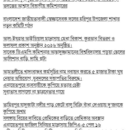
তদন্তের আশ্বাস বিভাগীয় কমিশনারের
বাংলাদেশ জাতীয়তাবাদী স্বেচ্ছাসেবক দলের হরিপুর উপজেলা শাখার
নতুন কমিটি গঠন
আল-ইযহার আইডিয়াল মাদ্রাসায় মেধা বিকাশ, কুরআন বিতরণ ও
ফলাফল প্রকাশ অনুষ্ঠান ২০২৬ অনুষ্ঠিত।
সাবেক ডিএমপি কমিশনার আছাদুজ্জামানের বিশ্ববিদ্যালয় পড়ুয়া ছেলের
আলিশান বাড়ি, দামি প্লট!
আমতলীতে খাদ্যবান্ধব কর্মসূচির নাম নবায়ন করতে ৫ হাজার টাকা ঘুষ
নেয়ার অভিযোগ ,যুবদলের সভাপতির বিরুদ্ধে।
এনায়েতপুরে ব্যবসায়ীকে কুপিয়ে হত্যার চেষ্টা
সুবাতাস লাগলো না ছাত্রনেতার গায়ে
তাহিরপুর যাদুকাটা নদীর পাড় কেটে বালু বিক্রি বাঁধা দেওয়ায় দু’জনকে
কুপিয়ে জখম
সলঙ্গায় বিয়ের দাবিতে প্রেমিকের বাড়িতে প্রেমিকার অবস্থান
এনায়েতপুর ফাজিল সিনিয়র মাদ্রাসায় জিপিএ-৫ পেল ১৬