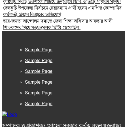
কুষ্টিয়ায় নিরীহ তরুণকে পিটিয়ে জনরোষে ডিবি, আতঙ্কে সাধারণ মানুষ!
বেলকুচি উপজেলা নির্বাচনে চেয়ারম্যান প্রার্থী হলেন এমপি’র কোম্পানির
কর্মকর্তা, প্রভাব বিস্তারের অভিযোগ
ছাত্র-জনতা আন্দোলন দমাতে জেলা শিক্ষা অফিসার আফছার আলী
শিক্ষকদের নিয়ে ষড়যন্ত্রমুলক মিটিং ডেকেছিল!
Sample Page
Sample Page
Sample Page
Sample Page
Sample Page
Sample Page
সম্পাদক ও প্রকাশকঃ সোহেল সরকার কর্তৃক লন্ডন যুক্তরাজ্য