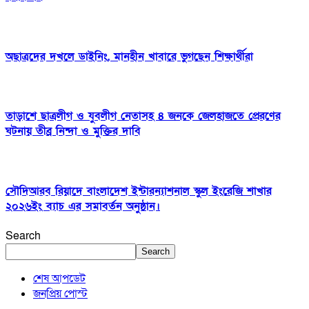
অছাত্রদের দখলে ডাইনিং, মানহীন খাবারে ভুগছেন শিক্ষার্থীরা
তাড়াশে ছাত্রলীগ ও যুবলীগ নেতাসহ ৪ জনকে জেলহাজতে প্রেরণের
ঘটনায় তীব্র নিন্দা ও মুক্তির দাবি
সৌদিআরব রিয়াদে বাংলাদেশ ইন্টারন্যাশনাল স্কুল ইংরেজি শাখার
২০২৬ইং ব‍্যাচ এর সমাবর্তন অনুষ্ঠান।
Search
Search
শেষ আপডেট
জনপ্রিয় পোস্ট