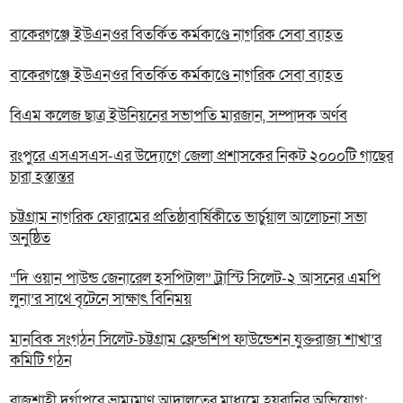
বাকেরগঞ্জে ইউএনওর বিতর্কিত কর্মকাণ্ডে নাগরিক সেবা ব্যাহত
বাকেরগঞ্জে ইউএনওর বিতর্কিত কর্মকাণ্ডে নাগরিক সেবা ব্যাহত
বিএম কলেজ ছাত্র ইউনিয়নের সভাপতি মারজান, সম্পাদক অর্ণব
রংপুরে এসএসএস-এর উদ্যোগে জেলা প্রশাসকের নিকট ২০০০টি গাছের
চারা হস্তান্তর
চট্টগ্রাম নাগরিক ফোরামের প্রতিষ্ঠাবার্ষিকীতে ভার্চুয়াল আলোচনা সভা
অনুষ্ঠিত
“দি ওয়ান পাউন্ড জেনারেল হসপিটাল” ট্রাস্টি সিলেট-২ আসনের এমপি
লুনা’র সা‌থে বৃটেনে সাক্ষাৎ বিনিময়
মানবিক সংগঠন সিলেট-চট্টগ্রাম ফ্রেন্ডশিপ ফাউন্ডেশন যুক্তরাজ্য শাখা’র
কমিটি গঠন
রাজশাহী দুর্গাপুরে ভ্রাম্যমাণ আদালতের মাধ্যমে হয়রানির অভিযোগ: