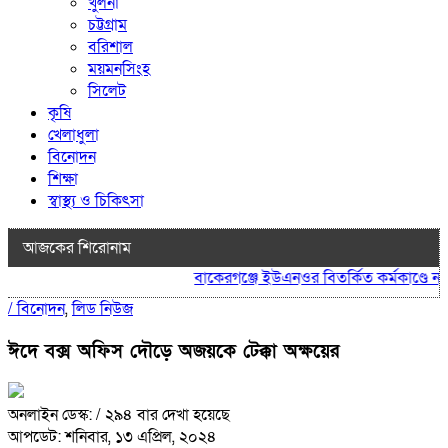
খুলনা
চট্টগ্রাম
বরিশাল
ময়মনসিংহ
সিলেট
কৃষি
খেলাধুলা
বিনোদন
শিক্ষা
স্বাস্থ্য ও চিকিৎসা
আজকের শিরোনাম
বাকেরগঞ্জে ইউএনওর বিতর্কিত কর্মকাণ্ডে নাগর
/
বিনোদন
,
লিড নিউজ
ঈদে বক্স অফিস দৌড়ে অজয়কে টেক্কা অক্ষয়ের
অনলাইন ডেস্ক:
/ ২৯৪ বার দেখা হয়েছে
আপডেট: শনিবার, ১৩ এপ্রিল, ২০২৪