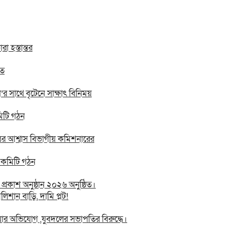
 হস্তান্তর
িত
 সা‌থে বৃটেনে সাক্ষাৎ বিনিময়
মিটি গঠন
তের আশ্বাস বিভাগীয় কমিশনারের
ন কমিটি গঠন
রকাশ অনুষ্ঠান ২০২৬ অনুষ্ঠিত।
িশান বাড়ি, দামি প্লট!
য়ার অভিযোগ ,যুবদলের সভাপতির বিরুদ্ধে।