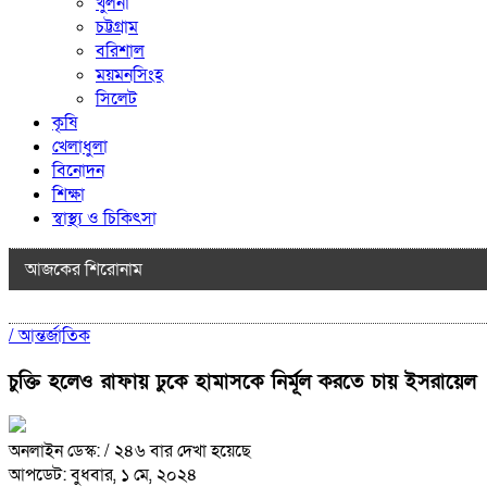
খুলনা
চট্টগ্রাম
বরিশাল
ময়মনসিংহ
সিলেট
কৃষি
খেলাধুলা
বিনোদন
শিক্ষা
স্বাস্থ্য ও চিকিৎসা
আজকের শিরোনাম
/
আন্তর্জাতিক
চুক্তি হলেও রাফায় ঢুকে হামাসকে নির্মূল করতে চায় ইসরায়েল
অনলাইন ডেস্ক:
/ ২৪৬ বার দেখা হয়েছে
আপডেট: বুধবার, ১ মে, ২০২৪