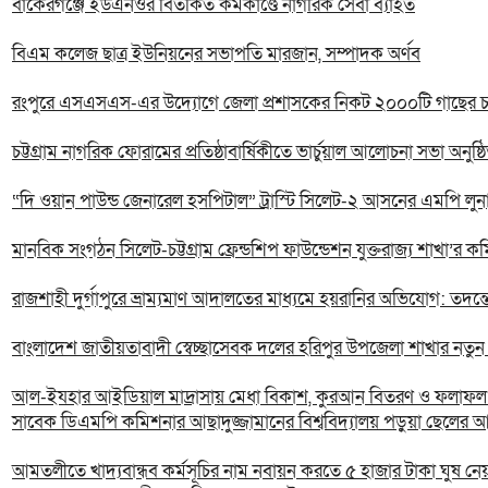
বাকেরগঞ্জে ইউএনওর বিতর্কিত কর্মকাণ্ডে নাগরিক সেবা ব্যাহত
বিএম কলেজ ছাত্র ইউনিয়নের সভাপতি মারজান, সম্পাদক অর্ণব
রংপুরে এসএসএস-এর উদ্যোগে জেলা প্রশাসকের নিকট ২০০০টি গাছের চারা
চট্টগ্রাম নাগরিক ফোরামের প্রতিষ্ঠাবার্ষিকীতে ভার্চুয়াল আলোচনা সভা অনুষ্ঠ
“দি ওয়ান পাউন্ড জেনারেল হসপিটাল” ট্রাস্টি সিলেট-২ আসনের এমপি লুনা’র
মানবিক সংগঠন সিলেট-চট্টগ্রাম ফ্রেন্ডশিপ ফাউন্ডেশন যুক্তরাজ্য শাখা’র ক
রাজশাহী দুর্গাপুরে ভ্রাম্যমাণ আদালতের মাধ্যমে হয়রানির অভিযোগ: তদন্
বাংলাদেশ জাতীয়তাবাদী স্বেচ্ছাসেবক দলের হরিপুর উপজেলা শাখার নতু
আল-ইযহার আইডিয়াল মাদ্রাসায় মেধা বিকাশ, কুরআন বিতরণ ও ফলাফল প্
সাবেক ডিএমপি কমিশনার আছাদুজ্জামানের বিশ্ববিদ্যালয় পড়ুয়া ছেলের আল
আমতলীতে খাদ্যবান্ধব কর্মসূচির নাম নবায়ন করতে ৫ হাজার টাকা ঘুষ নে