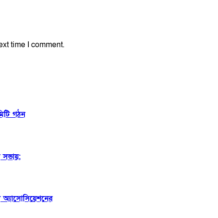
ext time I comment.
কমিটি গঠন
 সভায়;
শী অ্যাসোসিয়েশনের