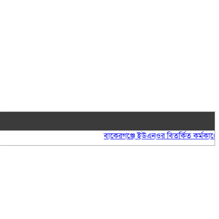
বাকেরগঞ্জে ইউএনওর বিতর্কিত কর্মকাণ্ডে নাগর