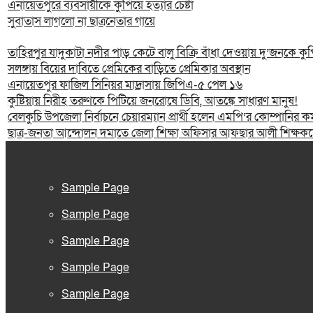
এনায়েতপুরে ব্যবসায়ীকে কুপিয়ে হত্যার চেষ্টা
সুবাতাস লাগলো না ছাত্রনেতার গায়ে
তাহিরপুর যাদুকাটা নদীর পাড় কেটে বালু বিক্রি বাঁধা দেওয়ায় দু’জনকে ক
সলঙ্গায় বিয়ের দাবিতে প্রেমিকের বাড়িতে প্রেমিকার অবস্থান
এনায়েতপুর ফাজিল সিনিয়র মাদ্রাসায় জিপিএ-৫ পেল ১৬
কুষ্টিয়ায় নিরীহ তরুণকে পিটিয়ে জনরোষে ডিবি, আতঙ্কে সাধারণ মানুষ!
বেলকুচি উপজেলা নির্বাচনে চেয়ারম্যান প্রার্থী হলেন এমপি’র কোম্পানির কর্
ছাত্র-জনতা আন্দোলন দমাতে জেলা শিক্ষা অফিসার আফছার আলী শিক্ষকদের
Sample Page
Sample Page
Sample Page
Sample Page
Sample Page