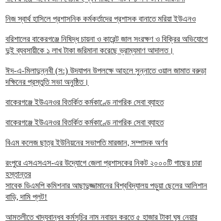
নিজ স্বার্থ হাসিলে প্রশাসনিক কর্মকর্তাদের প্রশাসক বানাতে মরিয়া ইউএনও
বরিশালের বাকেরগঞ্জে নিষিদ্ধ চায়না ও কারেন্ট জাল সংরক্ষণ ও বিক্রির অভিযোগে
দুই ব্যবসায়ীকে ১ লাখ টাকা জরিমানা করেছে ভ্রাম্যমাণ আদালত।
ঈদ-এ-মিলাদুন্নবী (স:) উদযাপন উপলক্ষে আহলে সুন্নাতে ওয়াল জামাত বরুড়া
দক্ষিনের প্রস্তুতি সভা অনুষ্ঠিত।
বাকেরগঞ্জে ইউএনওর বিতর্কিত কর্মকাণ্ডে নাগরিক সেবা ব্যাহত
বাকেরগঞ্জে ইউএনওর বিতর্কিত কর্মকাণ্ডে নাগরিক সেবা ব্যাহত
বিএম কলেজ ছাত্র ইউনিয়নের সভাপতি মারজান, সম্পাদক অর্ণব
রংপুরে এসএসএস-এর উদ্যোগে জেলা প্রশাসকের নিকট ২০০০টি গাছের চারা
হস্তান্তর
সাবেক ডিএমপি কমিশনার আছাদুজ্জামানের বিশ্ববিদ্যালয় পড়ুয়া ছেলের আলিশান
বাড়ি, দামি প্লট!
আমতলীতে খাদ্যবান্ধব কর্মসূচির নাম নবায়ন করতে ৫ হাজার টাকা ঘুষ নেয়ার