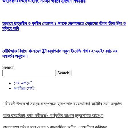
অছাত্রদের দখলে ডাইনিং, মানহীন খাবারে ভুগছেন শিক্ষার্থীরা
তাড়াশে ছাত্রলীগ ও যুবলীগ নেতাসহ ৪ জনকে জেলহাজতে প্রেরণের ঘটনায় তীব্র নিন্দা ও
মুক্তির দাবি
সৌদিআরব রিয়াদে বাংলাদেশ ইন্টারন্যাশনাল স্কুল ইংরেজি শাখার ২০২৬ইং ব‍্যাচ এর
সমাবর্তন অনুষ্ঠান।
Search
Search
শেষ আপডেট
জনপ্রিয় পোস্ট
শ্রীবরদী উপজেলা স্বাস্থ্য কমপ্লেক্সে হাসপাতাল ব্যবস্থাপনা কমিটির সভা অনুষ্ঠিত
আজ বসতভিটা, কাল নদীগর্ভে? কর্ণফুলীর ভাঙনে চন্দ্রঘোনায় আতঙ্ক
বাকেরগঞ্জে অবৈধ জাল বেচায় ২ ব্যবসায়িকে আটক ১ লক্ষ টাকা জরিমানা