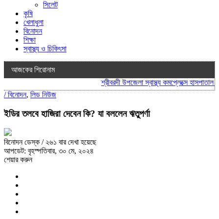
সিলেট
কৃষি
খেলাধুলা
বিনোদন
শিক্ষা
স্বাস্থ্য ও চিকিৎসা
আজকের শিরোনাম
শ্রীবরদী উপজেলা স্বাস্থ্য কমপ্লেক্সে হাসপাতাল ব্য
/
বিনোদন
,
লিড নিউজ
ইডির তলবে হাজিরা দেবেন কি? যা বললেন ঋতুপর্ণা
বিনোদন ডেস্ক
/ ২৬১ বার দেখা হয়েছে
আপডেট: বৃহস্পতিবার, ৩০ মে, ২০২৪
শেয়ার করুন