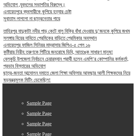
অভিযোগ ,যুবদলের সভাপতির বিরুদ্ধে।
এনায়েতপুরে ব্যবসায়ীকে কুপিয়ে হত্যার চেষ্টা
সুবাতাস লাগলো না ছাত্রনেতার গায়ে
তাহিরপুর যাদুকাটা নদীর পাড় কেটে বালু বিক্রি বাঁধা দেওয়ায় দু’জনকে কুপিয়ে জখম
সলঙ্গায় বিয়ের দাবিতে প্রেমিকের বাড়িতে প্রেমিকার অবস্থান
এনায়েতপুর ফাজিল সিনিয়র মাদ্রাসায় জিপিএ-৫ পেল ১৬
কুষ্টিয়ায় নিরীহ তরুণকে পিটিয়ে জনরোষে ডিবি, আতঙ্কে সাধারণ মানুষ!
বেলকুচি উপজেলা নির্বাচনে চেয়ারম্যান প্রার্থী হলেন এমপি’র কোম্পানির কর্মকর্তা,
প্রভাব বিস্তারের অভিযোগ
ছাত্র-জনতা আন্দোলন দমাতে জেলা শিক্ষা অফিসার আফছার আলী শিক্ষকদের নিয়ে
ষড়যন্ত্রমুলক মিটিং ডেকেছিল!
Sample Page
Sample Page
Sample Page
Sample Page