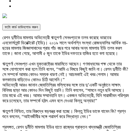
ফটো কার্ড ডাউনলোড করুন
রেশন দুর্নীতির মামলায় অভিনেত্রী ঋতুপর্ণা সেনগুপ্তকে তলব করেছে ভারতের
এনফোর্সমেন্ট ডিরেক্টরেট (ইডি)। ২০১৯ সালে অর্থলগ্নি সংস্থা রোজভ্যালির আর্থিক নয়-
ছয়ের মামলায় জিজ্ঞাসাবাদের প্রায় পাঁচ বছর পরে আবার অন্য মামলায় ইডি তলব করল
তাকে। জানা গেছে, আগামী ৫ জুন তাকে ইডির দফতরে হাজির হতে বলা হয়েছে।
ঋতুপর্ণা সেনগুপ্ত এখন যুক্তরাষ্ট্রের মায়ামিতে আছেন। গণমাধ্যমের পক্ষ থেকে তার
সঙ্গে যোগাযোগ করা হলে তিনি বলেন, “আমি এ বিষয়ে কিছুই জানি না। রেশন দুর্নীতি কী?
সে সম্পর্কে আমার কোনও সম্যক ধারণা নেই। আচমকাই এই খবর পেলাম। আমার
কলকাতার বাড়িতেও কোনও চিঠি আসেনি।”
অভিনেত্রী আরও জানান জ্যোতিপ্রিয় মল্লিকের সঙ্গে তার দু’একটি অনুষ্ঠানে সাক্ষাৎ
বিনিময় ছাড়া আর কোনও দিন কিছুই হয়নি। তিনি বললেন, “সামনে নতুন ছবি আসছে।
তার মাঝে এই খবর। আমার সম্মানহানি হল। একজন অভিনেত্রী, যিনি সারাজীবন পরিশ্রম
করে চলেছেন, তার সম্পর্কে হঠাৎ এমন বলে দেওয়া কিন্তু অন্যায়!”
ঋতুপর্ণা নিশ্চিত, তার বিরুদ্ধে ষড়যন্ত্র করা হচ্ছে। কিন্তু ইডির ডাকে যাবেন কি? প্রশ্ন
শুনে বললেন, “আইনজীবীর সঙ্গে পরামর্শ করে সিদ্ধান্ত নেব।”
প্রসঙ্গত, রেশন দুর্নীতি মামলায় ইডির হাতে রাজ্যের প্রাক্তন খাদ্যমন্ত্রী জ্যোতিপ্রিয়