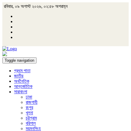
রবিবার, ০৯ অগাস্ট ২০২৬, ০২:৫৮ অপরাহ্ন
Toggle navigation
প্রথম পাতা
জাতীয়
অর্থনৈতিক
আন্তর্জাতিক
সারাবাংলা
ঢাকা
রাজশাহী
রংপুর
খুলনা
চট্টগ্রাম
বরিশাল
ময়মনসিংহ