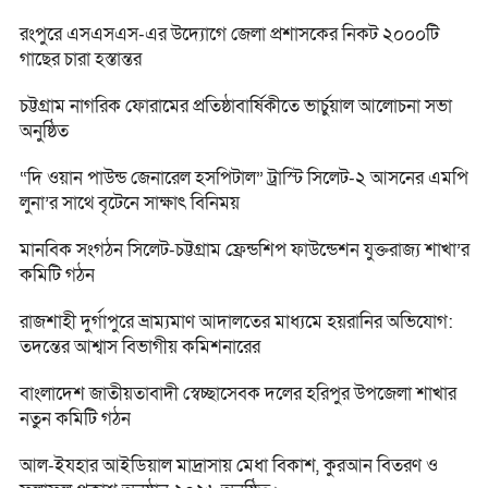
রংপুরে এসএসএস-এর উদ্যোগে জেলা প্রশাসকের নিকট ২০০০টি
গাছের চারা হস্তান্তর
চট্টগ্রাম নাগরিক ফোরামের প্রতিষ্ঠাবার্ষিকীতে ভার্চুয়াল আলোচনা সভা
অনুষ্ঠিত
“দি ওয়ান পাউন্ড জেনারেল হসপিটাল” ট্রাস্টি সিলেট-২ আসনের এমপি
লুনা’র সা‌থে বৃটেনে সাক্ষাৎ বিনিময়
মানবিক সংগঠন সিলেট-চট্টগ্রাম ফ্রেন্ডশিপ ফাউন্ডেশন যুক্তরাজ্য শাখা’র
কমিটি গঠন
রাজশাহী দুর্গাপুরে ভ্রাম্যমাণ আদালতের মাধ্যমে হয়রানির অভিযোগ:
তদন্তের আশ্বাস বিভাগীয় কমিশনারের
বাংলাদেশ জাতীয়তাবাদী স্বেচ্ছাসেবক দলের হরিপুর উপজেলা শাখার
নতুন কমিটি গঠন
আল-ইযহার আইডিয়াল মাদ্রাসায় মেধা বিকাশ, কুরআন বিতরণ ও