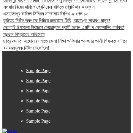
তাহিরপুর যাদুকাটা নদীর পাড় কেটে বালু বিক্রি বাঁধা দেওয়ায় দু’জনকে কুপিয়ে জখম
সলঙ্গায় বিয়ের দাবিতে প্রেমিকের বাড়িতে প্রেমিকার অবস্থান
এনায়েতপুর ফাজিল সিনিয়র মাদ্রাসায় জিপিএ-৫ পেল ১৬
কুষ্টিয়ায় নিরীহ তরুণকে পিটিয়ে জনরোষে ডিবি, আতঙ্কে সাধারণ মানুষ!
বেলকুচি উপজেলা নির্বাচনে চেয়ারম্যান প্রার্থী হলেন এমপি’র কোম্পানির কর্মকর্তা,
প্রভাব বিস্তারের অভিযোগ
ছাত্র-জনতা আন্দোলন দমাতে জেলা শিক্ষা অফিসার আফছার আলী শিক্ষকদের নিয়ে
ষড়যন্ত্রমুলক মিটিং ডেকেছিল!
Sample Page
Sample Page
Sample Page
Sample Page
Sample Page
Sample Page