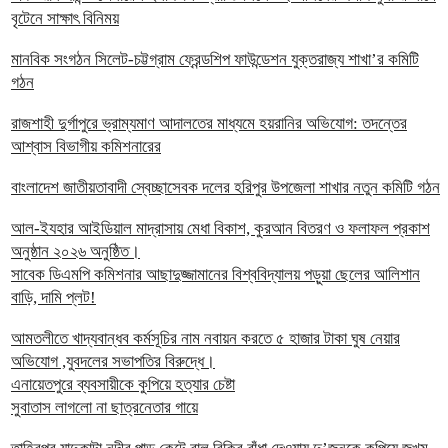
বৃটেনে সাক্ষাৎ বিনিময়
মানবিক সংগঠন সিলেট-চট্টগ্রাম ফ্রেন্ডশিপ ফাউন্ডেশন যুক্তরাজ্য শাখা’র কমিটি
গঠন
রাজশাহী দুর্গাপুরে ভ্রাম্যমাণ আদালতের মাধ্যমে হয়রানির অভিযোগ: তদন্তের
আশ্বাস বিভাগীয় কমিশনারের
বাংলাদেশ জাতীয়তাবাদী স্বেচ্ছাসেবক দলের হরিপুর উপজেলা শাখার নতুন কমিটি গঠন
আল-ইযহার আইডিয়াল মাদ্রাসায় মেধা বিকাশ, কুরআন বিতরণ ও ফলাফল প্রকাশ
অনুষ্ঠান ২০২৬ অনুষ্ঠিত।
সাবেক ডিএমপি কমিশনার আছাদুজ্জামানের বিশ্ববিদ্যালয় পড়ুয়া ছেলের আলিশান
বাড়ি, দামি প্লট!
আমতলীতে খাদ্যবান্ধব কর্মসূচির নাম নবায়ন করতে ৫ হাজার টাকা ঘুষ নেয়ার
অভিযোগ ,যুবদলের সভাপতির বিরুদ্ধে।
এনায়েতপুরে ব্যবসায়ীকে কুপিয়ে হত্যার চেষ্টা
সুবাতাস লাগলো না ছাত্রনেতার গায়ে