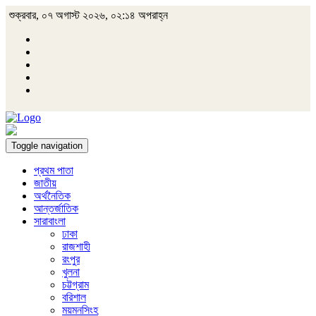
শুক্রবার, ০৭ অগাস্ট ২০২৬, ০২:১৪ অপরাহ্ন
Toggle navigation
প্রথম পাতা
জাতীয়
অর্থনৈতিক
আন্তর্জাতিক
সারাবাংলা
ঢাকা
রাজশাহী
রংপুর
খুলনা
চট্টগ্রাম
বরিশাল
ময়মনসিংহ