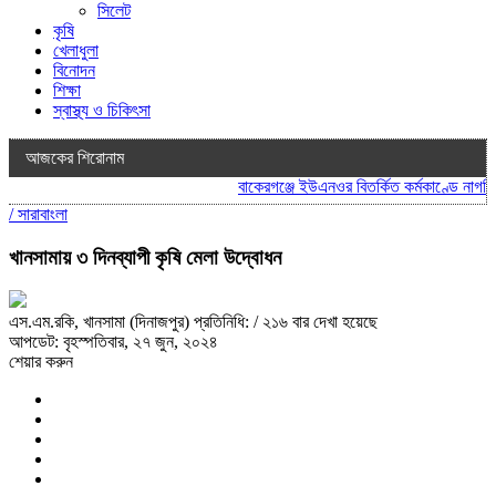
সিলেট
কৃষি
খেলাধুলা
বিনোদন
শিক্ষা
স্বাস্থ্য ও চিকিৎসা
আজকের শিরোনাম
বাকেরগঞ্জে ইউএনওর বিতর্কিত কর্মকাণ্ডে নাগরিক 
/
সারাবাংলা
খানসামায় ৩ দিনব্যাপী কৃষি মেলা উদ্বোধন
এস.এম.রকি, খানসামা (দিনাজপুর) প্রতিনিধি:
/ ২১৬ বার দেখা হয়েছে
আপডেট: বৃহস্পতিবার, ২৭ জুন, ২০২৪
শেয়ার করুন