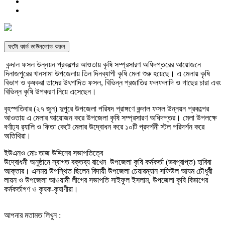
ফটো কার্ড ডাউনলোড করুন
কন্দাল ফসল উন্নয়ন প্রকল্পের আওতায় কৃষি সম্প্রসারণ অধিদপ্তরের আয়োজনে
দিনাজপুরের খানসামা উপজেলায় তিন দিনব্যাপী কৃষি মেলা শুরু হয়েছে। এ মেলায় কৃষি
বিভাগ ও কৃষকরা তাদের উৎপাদিত ফসল, বিভিন্ন প্রজাতির ফলফলাদি ও গাছের চারা এবং
বিভিন্ন কৃষি উপকরণ নিয়ে এসেছেন।
বৃহস্পতিবার (২৭ জুন) দুপুরে উপজেলা পরিষদ প্রাঙ্গণে কন্দাল ফসল উন্নয়ন প্রকল্পের
আওতায় এ মেলার আয়োজন করে উপজেলা কৃষি সম্প্রসারণ অধিদপ্তর। মেলা উপলক্ষে
বর্ণাঢ্য র‌্যালি ও ফিতা কেটে মেলার উদ্বোধন করে ১০টি প্রদর্শনী স্টল পরিদর্শন করে
অতিথিরা।
ইউএনও মোঃ তাজ উদ্দিনের সভাপতিত্বে
উদ্বোধনী অনুষ্ঠানে স্বাগত বক্তব্য রাখেন উপজেলা কৃষি কর্মকর্তা (ভরপ্রাপ্ত) হাবিবা
আক্তার। এসময় উপস্থিত ছিলেন বিদায়ী উপজেলা চেয়ারম্যান সফিউল আযম চৌধুরী
লায়ন ও উপজেলা আওয়ামী লীগের সভাপতি সাইফুল ইসলাম, উপজেলা কৃষি বিভাগের
কর্মকর্তাগণ ও কৃষক-কৃষাণীরা।
আপনার মতামত লিখুন :