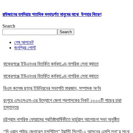
রাউজানের হলদিয়ায় শতাধিক বন্যাদুর্গত মানুষের মাঝে উপহার বিতরণ
Search
Search
শেষ আপডেট
জনপ্রিয় পোস্ট
বাকেরগঞ্জে ইউএনওর বিতর্কিত কর্মকাণ্ডে নাগরিক সেবা ব্যাহত
বাকেরগঞ্জে ইউএনওর বিতর্কিত কর্মকাণ্ডে নাগরিক সেবা ব্যাহত
বিএম কলেজ ছাত্র ইউনিয়নের সভাপতি মারজান, সম্পাদক অর্ণব
রংপুরে এসএসএস-এর উদ্যোগে জেলা প্রশাসকের নিকট ২০০০টি গাছের চারা
হস্তান্তর
চট্টগ্রাম নাগরিক ফোরামের প্রতিষ্ঠাবার্ষিকীতে ভার্চুয়াল আলোচনা সভা অনুষ্ঠিত
“দি ওয়ান পাউন্ড জেনারেল হসপিটাল” ট্রাস্টি সিলেট-২ আসনের এমপি লুনা’র সা‌থে