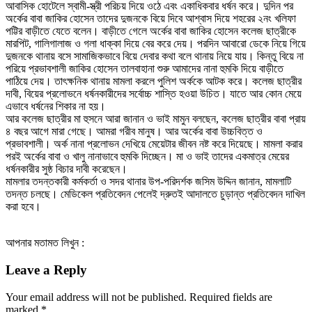
আবাসিক হোটেলে স্বামী-স্ত্রী পরিচয় দিয়ে ওঠে এবং একাধিকবার ধর্ষন করে। দুদিন পর
অর্কের বাবা জাকির হোসেন তাদের দুজনকে বিয়ে দিবে আশ্বাস দিয়ে শহরের ২নং খলিফা
পট্টির বাড়ীতে যেতে বলেন। বাড়ীতে গেলে অর্কের বাবা জাকির হোসেন কলেজ ছাত্রীকে
মারপিট, গালিগালাজ ও গলা ধাক্কা দিয়ে বের করে দেয়। পরদিন আবারো ডেকে নিয়ে গিয়ে
দুজনকে থানায় বসে সামাজিকভাবে বিয়ে দেবার কথা বলে থানায় নিয়ে যায়। কিন্তু বিয়ে না
পরিয়ে প্রভাবশালী জাকির হোসেন তালবাহানা শুরু আমাদের নানা হুমকি দিয়ে বাড়ীতে
পাঠিয়ে দেয়। তাৎক্ষনিক থানায় মামলা করলে পুলিশ অর্ককে আটক করে। কলেজ ছাত্রীর
দাবী, বিয়ের প্রলোভনে ধর্ষনকারীদের সর্বোচ্চ শাস্তি হওয়া উচিত। যাতে আর কোন মেয়ে
এভাবে ধর্ষনের শিকার না হয়।
আর কলেজ ছাত্রীর মা হুসনে আরা জানান ও ভাই মামুন বলছেন, কলেজ ছাত্রীর বাবা প্রায়
৪ বছর আগে মারা গেছে। আমরা গরীব মানুষ। আর অর্কের বাবা উচ্চবিত্ত ও
প্রভাবশালী। অর্ক নানা প্রলোভন দেখিয়ে মেয়েটার জীবন নষ্ট করে দিয়েছে। মামলা করার
পরই অর্কের বাবা ও খালু নানাভাবে হুমকি দিচ্ছেন। মা ও ভাই তাদের একমাত্র মেয়ের
ধর্ষনকারীর সুষ্ঠ বিচার দাবী করেছেন।
মামলার তদন্তকারী কর্মকর্তা ও সদর থানার উপ-পরিদর্শক জসিম উদ্দিন জানান, মামলাটি
তদন্ত চলছে। মেডিকেল প্রতিবেদন পেলেই দ্রুতই আদালতে চুড়ান্ত প্রতিবেদন দাখিল
করা হবে।
আপনার মতামত লিখুন :
Leave a Reply
Your email address will not be published.
Required fields are
marked
*