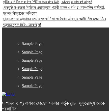
কুষ্টিয়ায় নিরীহ তরুণকে পিটিয়ে জনরোষে ডিবি, আতঙ্কে সাধারণ মানুষ!
বেলকুচি উপজেলা নির্বাচনে চেয়ারম্যান প্রার্থী হলেন এমপি’র কোম্পানির কর্মকর্তা,
প্রভাব বিস্তারের অভিযোগ
ছাত্র-জনতা আন্দোলন দমাতে জেলা শিক্ষা অফিসার আফছার আলী শিক্ষকদের নিয়ে
ষড়যন্ত্রমুলক মিটিং ডেকেছিল!
Sample Page
Sample Page
Sample Page
Sample Page
Sample Page
Sample Page
সম্পাদক ও প্রকাশকঃ সোহেল সরকার কর্তৃক লন্ডন যুক্তরাজ্য থেকে
প্রকাশিত