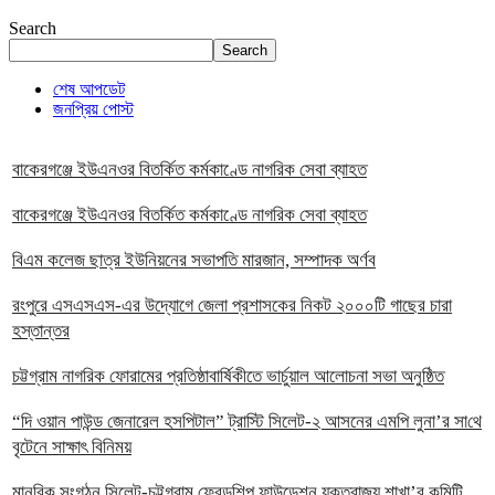
Search
Search
শেষ আপডেট
জনপ্রিয় পোস্ট
বাকেরগঞ্জে ইউএনওর বিতর্কিত কর্মকাণ্ডে নাগরিক সেবা ব্যাহত
বাকেরগঞ্জে ইউএনওর বিতর্কিত কর্মকাণ্ডে নাগরিক সেবা ব্যাহত
বিএম কলেজ ছাত্র ইউনিয়নের সভাপতি মারজান, সম্পাদক অর্ণব
রংপুরে এসএসএস-এর উদ্যোগে জেলা প্রশাসকের নিকট ২০০০টি গাছের চারা
হস্তান্তর
চট্টগ্রাম নাগরিক ফোরামের প্রতিষ্ঠাবার্ষিকীতে ভার্চুয়াল আলোচনা সভা অনুষ্ঠিত
“দি ওয়ান পাউন্ড জেনারেল হসপিটাল” ট্রাস্টি সিলেট-২ আসনের এমপি লুনা’র সা‌থে
বৃটেনে সাক্ষাৎ বিনিময়
মানবিক সংগঠন সিলেট-চট্টগ্রাম ফ্রেন্ডশিপ ফাউন্ডেশন যুক্তরাজ্য শাখা’র কমিটি