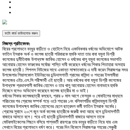
ফটো কার্ড ডাউনলোড করুন
নিজস্ব প্রতিবেদক:
বিয়ের প্রলোভনে বন্ধুর বাড়ীতে ও হোটেলে নিয়ে একাধিকবার ধর্ষনের অভিযোগে আটক
ফাতিন ইসরাক অর্ক ও কলেজ ছাত্রী পরিবারকে হুমকি দাতা তার বাবা যমুনা ডিগ্রী
কলেজের দুর্নীতিবাজ উপাধ্যক্ষ জাকির হোসেন ও ধর্ষকের খালু যমুনা কলেজের সভাপতি
আনোয়ার হোসেন ফারুকের সর্বোচ্চ শাস্তি দাবী করেছেন ধর্ষনের শিকার পিতাহারা অসহায়
কলেজ ছাত্রী। পিপলস নিউজের সাথে একান্ত সাক্ষাতকারে এ দাবী করেন সিরাজগঞ্জ সদর
উপজেলার শিয়ালকোল ইউনিয়নের চন্ডিদাসগাতী গ্রামের বাসিন্দা ও শহরের ইসলামীয়া
কলেজের এইচ.এস.সি পরীক্ষার্থী এই ছাত্রী। আর ধর্ষকের বাবা যমুনা ডিগ্রী কলেজের
উপাধ্যক্ষ প্রভাবশালী জাকির হোসেন ও তার খালু আনোয়ার হোসেন নানাভাবে হুমকি
দিচ্ছেন বলেও অভিযোগ করেছেন কলেজ ছাত্রীর মা ও ভাই।
ধর্ষনের শিকার কলেজছাত্রী বলছেন, প্রায় ৮ মাস আগে ফেসবুক ও মোবাইলের মাধ্যমে
পরিচয়ের পর প্রেমের সম্পর্ক গড়ে ওঠে শহরের ১নং খলিফাপট্টির বাসিন্দাযমুনা ডিগ্রী
কলেজের উপাধক্ষ্য জাকির হোসেনের ছেলে ছাত্রদল কর্মী ফাতিন ইসরাক অর্কের।
প্রেমের সুবাদে ২০শে জুন অর্ক কলেজ ছাত্রীকে জরুরী কথা আছে বলে চন্ডিদাসগাঁতী
বাজারে আসতে বলে। পরে ওই ছাত্রী চন্ডিদাসগাঁতী বাজারে আসলে তাকে
মোটরসাইকেলের পিছনে বসিয়ে পাশ্ববর্তী রায়গঞ্জে তার বন্ধুর বাড়ীতে নিয়ে যায় এবং
সেখানে বিয়ের প্রলোভনে ধর্ষণ করে। পরের দিন বিকেলে সিরাজগঞ্জ শহরের সেঞ্চুরী