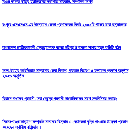
বিএম কলেজ ছাত্র ইউনিয়নের সভাপতি মারজান, সম্পাদক অর্ণব
রংপুরে এসএসএস-এর উদ্যোগে জেলা প্রশাসকের নিকট ২০০০টি গাছের চারা হস্তান্তর
বাংলাদেশ জাতীয়তাবাদী স্বেচ্ছাসেবক দলের হরিপুর উপজেলা শাখার নতুন কমিটি গঠন
আল-ইযহার আইডিয়াল মাদ্রাসায় মেধা বিকাশ, কুরআন বিতরণ ও ফলাফল প্রকাশ অনুষ্ঠান
২০২৬ অনুষ্ঠিত।
রিয়াদে বাথাস্থ প্রবাসী সেবা কেন্দ্রে প্রবাসী সাংবাদিকদের সাথে মতবিনিময় সভায়;
সিরাজগঞ্জের তাড়াশে সম্প্রতি মাদকের বিস্তার ও বেচাকেনা বৃদ্ধি পাওয়ায় উদ্বেগ প্রকাশ
করেছেন স্থানীয় বাসিন্দারা।