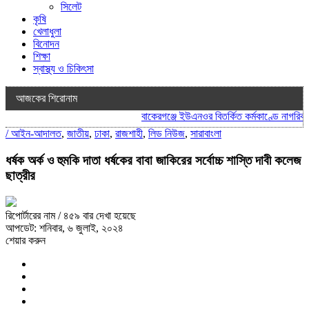
সিলেট
কৃষি
খেলাধুলা
বিনোদন
শিক্ষা
স্বাস্থ্য ও চিকিৎসা
আজকের শিরোনাম
বাকেরগঞ্জে ইউএনওর বিতর্কিত কর্মকাণ্ডে নাগরিক সে
/
আইন-আদালত
,
জাতীয়
,
ঢাকা
,
রাজশাহী
,
লিড নিউজ
,
সারাবাংলা
ধর্ষক অর্ক ও হুমকি দাতা ধর্ষকের বাবা জাকিরের সর্বোচ্চ শাস্তি দাবী কলেজ
ছাত্রীর
রিপোর্টারের নাম
/ ৪৫৯ বার দেখা হয়েছে
আপডেট: শনিবার, ৬ জুলাই, ২০২৪
শেয়ার করুন