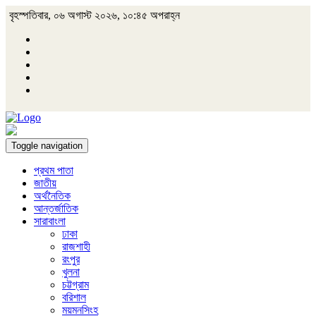
বৃহস্পতিবার, ০৬ অগাস্ট ২০২৬, ১০:৪৫ অপরাহ্ন
Toggle navigation
প্রথম পাতা
জাতীয়
অর্থনৈতিক
আন্তর্জাতিক
সারাবাংলা
ঢাকা
রাজশাহী
রংপুর
খুলনা
চট্টগ্রাম
বরিশাল
ময়মনসিংহ