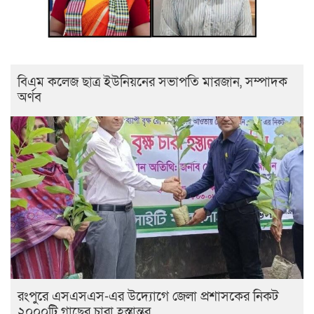
বিএম কলেজ ছাত্র ইউনিয়নের সভাপতি মারজান, সম্পাদক
অর্ণব
রংপুরে এসএসএস-এর উদ্যোগে জেলা প্রশাসকের নিকট
২০০০টি গাছের চারা হস্তান্তর