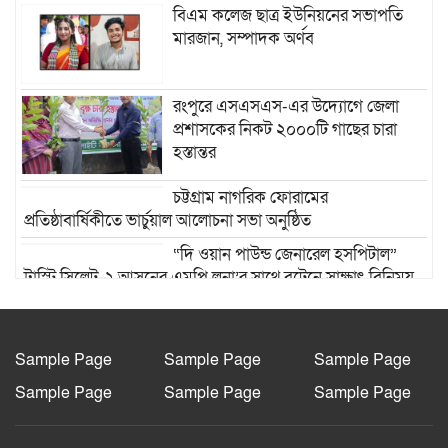
বিএম কলেজ ছাত্র ইউনিয়নের সভাপতি
মারজান, সম্পাদক অর্ণব
রংপুরে এসএসএস-এর উদ্যোগে জেলা
প্রশাসকের নিকট ২০০০টি গাছের চারা
হস্তান্তর
চট্টগ্রাম নাগরিক ফোরামের
প্রতিষ্ঠাবার্ষিকীতে ভার্চুয়াল আলোচনা সভা অনুষ্ঠিত
“দি ওয়ান পাউন্ড জেনারেল হসপিটাল”
ট্রাস্টি সিলেট-২ আসনের এমপি লুনা’র সা‌থে বৃটেনে সাক্ষাৎ বিনিময়
মানবিক সংগঠন সিলেট-চট্টগ্রাম ফ্রেন্ডশিপ
ফাউন্ডেশন যুক্তরাজ্য শাখা’র কমিটি গঠন
Sample Page
Sample Page
Sample Page
Sample Page
Sample Page
Sample Page
রাজশাহী দুর্গাপুরে ভ্রাম্যমাণ আদালতের
মাধ্যমে হয়রানির অভিযোগ: তদন্তের