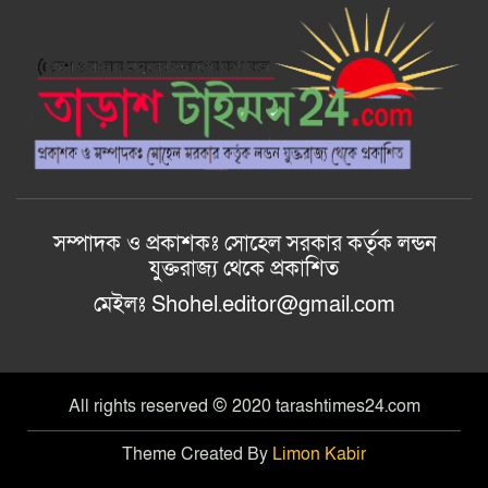
আশ্বাস বিভাগীয় কমিশনারের
বাংলাদেশ জাতীয়তাবাদী স্বেচ্ছাসেবক
দলের হরিপুর উপজেলা শাখার নতুন কমিটি
গঠন
আল-ইযহার আইডিয়াল মাদ্রাসায় মেধা
বিকাশ, কুরআন বিতরণ ও ফলাফল প্রকাশ
অনুষ্ঠান ২০২৬ অনুষ্ঠিত।
সম্পাদক ও প্রকাশকঃ সোহেল সরকার কর্তৃক লন্ডন
যুক্তরাজ্য থেকে প্রকাশিত
মেইলঃ Shohel.editor@gmail.com
All rights reserved © 2020 tarashtimes24.com
Theme Created By
Limon Kabir