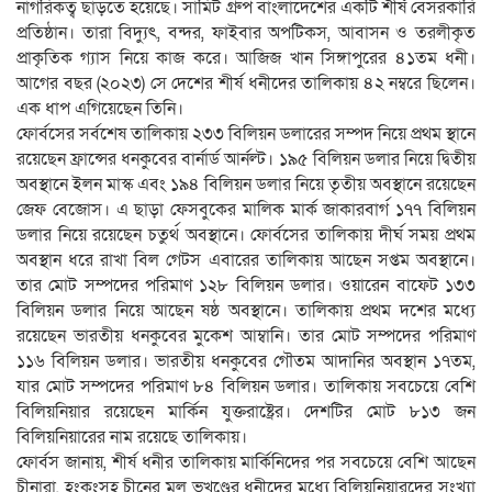
নাগরিকত্ব ছাড়তে হয়েছে। সামিট গ্রুপ বাংলাদেশের একটি শীর্ষ বেসরকারি
প্রতিষ্ঠান। তারা বিদ্যুৎ, বন্দর, ফাইবার অপটিকস, আবাসন ও তরলীকৃত
প্রাকৃতিক গ্যাস নিয়ে কাজ করে। আজিজ খান সিঙ্গাপুরের ৪১তম ধনী।
আগের বছর (২০২৩) সে দেশের শীর্ষ ধনীদের তালিকায় ৪২ নম্বরে ছিলেন।
এক ধাপ এগিয়েছেন তিনি।
ফোর্বসের সর্বশেষ তালিকায় ২৩৩ বিলিয়ন ডলারের সম্পদ নিয়ে প্রথম স্থানে
রয়েছেন ফ্রান্সের ধনকুবের বার্নার্ড আর্নল্ট। ১৯৫ বিলিয়ন ডলার নিয়ে দ্বিতীয়
অবস্থানে ইলন মাস্ক এবং ১৯৪ বিলিয়ন ডলার নিয়ে তৃতীয় অবস্থানে রয়েছেন
জেফ বেজোস। এ ছাড়া ফেসবুকের মালিক মার্ক জাকারবার্গ ১৭৭ বিলিয়ন
ডলার নিয়ে রয়েছেন চতুর্থ অবস্থানে। ফোর্বসের তালিকায় দীর্ঘ সময় প্রথম
অবস্থান ধরে রাখা বিল গেটস এবারের তালিকায় আছেন সপ্তম অবস্থানে।
তার মোট সম্পদের পরিমাণ ১২৮ বিলিয়ন ডলার। ওয়ারেন বাফেট ১৩৩
বিলিয়ন ডলার নিয়ে আছেন ষষ্ঠ অবস্থানে। তালিকায় প্রথম দশের মধ্যে
রয়েছেন ভারতীয় ধনকুবের মুকেশ আম্বানি। তার মোট সম্পদের পরিমাণ
১১৬ বিলিয়ন ডলার। ভারতীয় ধনকুবের গৌতম আদানির অবস্থান ১৭তম,
যার মোট সম্পদের পরিমাণ ৮৪ বিলিয়ন ডলার। তালিকায় সবচেয়ে বেশি
বিলিয়নিয়ার রয়েছেন মার্কিন যুক্তরাষ্ট্রের। দেশটির মোট ৮১৩ জন
বিলিয়নিয়ারের নাম রয়েছে তালিকায়।
ফোর্বস জানায়, শীর্ষ ধনীর তালিকায় মার্কিনিদের পর সবচেয়ে বেশি আছেন
চীনারা, হংকংসহ চীনের মূল ভূখণ্ডের ধনীদের মধ্যে বিলিয়নিয়ারদের সংখ্যা