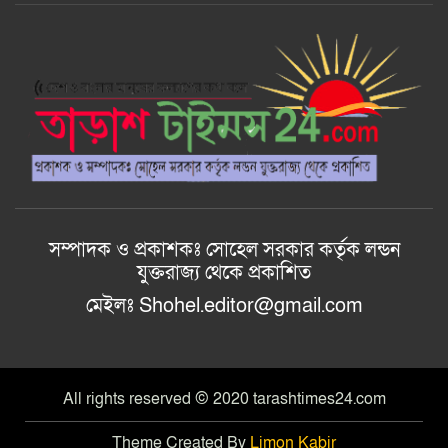
বাংলাদেশ জাতীয়তাবাদী স্বেচ্ছাসেবক
দলের হরিপুর উপজেলা শাখার নতুন কমিটি
গঠন
আল-ইযহার আইডিয়াল মাদ্রাসায় মেধা
বিকাশ, কুরআন বিতরণ ও ফলাফল প্রকাশ
অনুষ্ঠান ২০২৬ অনুষ্ঠিত।
সম্পাদক ও প্রকাশকঃ সোহেল সরকার কর্তৃক লন্ডন
যুক্তরাজ্য থেকে প্রকাশিত
মেইলঃ Shohel.editor@gmail.com
All rights reserved © 2020 tarashtimes24.com
Theme Created By
Limon Kabir