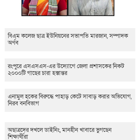
বিএম কলেজ ছাত্র ইউনিয়নের সভাপতি মারজান, সম্পাদক
অর্ণব
রংপুরে এসএসএস-এর উদ্যোগে জেলা প্রশাসকের নিকট
২০০০টি গাছের চারা হস্তান্তর
এনামুল হকের বিরুদ্ধে পাহাড় কেটে সাবাড় করার অভিযোগ,
নিরব বনবিভাগ
অছাত্রদের দখলে ডাইনিং, মানহীন খাবারে ভুগছেন
শিক্ষার্থীরা