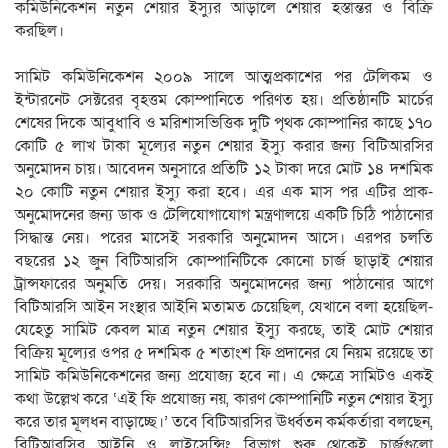
কমিউনিকেশন নতুন শেয়ার ইস্যুর আড়ালে শেয়ার হস্তান্তর ও বিক্রি
করছিল।
সামিট কমিউনিকেশন ২০০৯ সালে আত্মপ্রকাশের পর টেলিকম ও
ইন্টারনেট সেক্টরের বৃহত্তম কোম্পানিতে পরিণত হয়। প্রতিষ্ঠানটি মার্চের
শেষের দিকে আবুধাবি ও মরিশাসভিত্তিক দুটি পৃথক কোম্পানির কাছে ১৭০
কোটি ৫ লাখ টাকা মূল্যের নতুন শেয়ার ইস্যু করার জন্য বিটিআরসির
অনুমোদন চায়। আবেদন অনুসারে প্রতিটি ১২ টাকা দরে মোট ১৪ দশমিক
২০ কোটি নতুন শেয়ার ইস্যু করা হবে। এর এক মাস পর এটির প্রাক-
অনুমোদনের জন্য ডাক ও টেলিযোগাযোগ মন্ত্রণালয়ে একটি চিঠি পাঠানোর
সিদ্ধান্ত নেয়। পরের মাসেই সরকারি অনুমোদন আসে। এরপর চলতি
বছরের ১২ জুন বিটিআরসি কোম্পানিটিকে কোনো চার্জ ছাড়াই শেয়ার
ট্রান্সফারের অনুমতি দেয়। সরকারি অনুমোদনের জন্য পাঠানোর আগে
বিটিআরসি আইন সংস্থার আইনি মতামত চেয়েছিল, যেখানে বলা হয়েছিল-
যেহেতু সামিট কেবল মাত্র নতুন শেয়ার ইস্যু করছে, তাই মোট শেয়ার
বিক্রিয় মূল্যের ওপর ৫ দশমিক ৫ শতাংশ ফি প্রদানের যে নিয়ম রয়েছে তা
সামিট কমিউনিকেশনের জন্য প্রযোজ্য হবে না। এ ক্ষেত্রে সামিটও একই
কথা উল্লেখ করে ‘এই ফি প্রযোজ্য নয়, কারণ কোম্পানিটি নতুন শেয়ার ইস্যু
করে তার মূলধন বাড়াচ্ছে।’ তবে বিটিআরসির ঊর্ধ্বতন কর্মকর্তারা বলছেন,
বিটিআরসির আইনি ও লাইসেন্সিং বিভাগ শুরু থেকেই চার্জগুলো