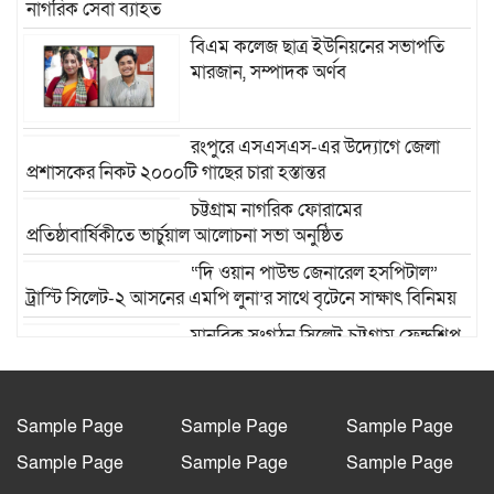
নাগরিক সেবা ব্যাহত
বিএম কলেজ ছাত্র ইউনিয়নের সভাপতি
মারজান, সম্পাদক অর্ণব
রংপুরে এসএসএস-এর উদ্যোগে জেলা
প্রশাসকের নিকট ২০০০টি গাছের চারা হস্তান্তর
চট্টগ্রাম নাগরিক ফোরামের
প্রতিষ্ঠাবার্ষিকীতে ভার্চুয়াল আলোচনা সভা অনুষ্ঠিত
“দি ওয়ান পাউন্ড জেনারেল হসপিটাল”
ট্রাস্টি সিলেট-২ আসনের এমপি লুনা’র সা‌থে বৃটেনে সাক্ষাৎ বিনিময়
মানবিক সংগঠন সিলেট-চট্টগ্রাম ফ্রেন্ডশিপ
ফাউন্ডেশন যুক্তরাজ্য শাখা’র কমিটি গঠন
রাজশাহী দুর্গাপুরে ভ্রাম্যমাণ আদালতের
মাধ্যমে হয়রানির অভিযোগ: তদন্তের
Sample Page
Sample Page
Sample Page
আশ্বাস বিভাগীয় কমিশনারের
Sample Page
Sample Page
Sample Page