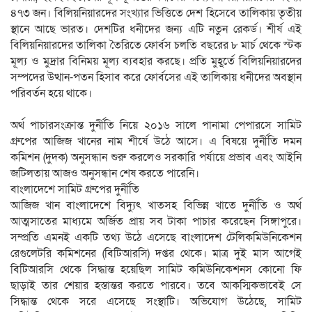
৪৭৩ জন। বিলিয়নিয়ারদের সংখ্যার ভিত্তিতে দেশ হিসেবে তালিকায় তৃতীয়
স্থানে আছে ভারত। দেশটির ধনীদের জন্য এটি নতুন রেকর্ড। শীর্ষ এই
বিলিয়নিয়ারদের তালিকা তৈরিতে ফোর্বস চলতি বছরের ৮ মার্চ থেকে স্টক
মূল্য ও মুদ্রার বিনিময় মূল্য ব্যবহার করছে। প্রতি মুহূর্তে বিলিয়নিয়ারদের
সম্পদের উত্থান-পতন হিসাব করে ফোর্বসের এই তালিকায় ধনীদের অবস্থান
পরিবর্তন হয়ে থাকে।
অর্থ পাচারসংক্রান্ত দুর্নীতি নিয়ে ২০১৬ সালে পানামা পেপারসে সামিট
গ্রুপের আজিজ খানের নাম শীর্ষে উঠে আসে। এ বিষয়ে দুর্নীতি দমন
কমিশন (দুদক) অনুসন্ধান শুরু করলেও সরকারি পর্যায়ে প্রভাব এবং আইনি
জটিলতায় আজও অনুসন্ধান শেষ করতে পারেনি।
বাংলাদেশে সামিট গ্রুপের দুর্নীতি
আজিজ খান বাংলাদেশে বিদ্যুৎ খাতসহ বিভিন্ন খাতে দুর্নীতি ও অর্থ
আত্মসাতের মাধ্যমে অর্জিত প্রায় সব টাকা পাচার করেছেন সিঙ্গাপুরে।
সম্প্রতি এমনই একটি তথ্য উঠে এসেছে বাংলাদেশ টেলিকমিউনিকেশন
রেগুলেটরি কমিশনের (বিটিআরসি) দপ্তর থেকে। মাত্র দুই মাস আগেই
বিটিআরসি থেকে সিদ্ধান্ত হয়েছিল সামিট কমিউনিকেশনস কোনো ফি
ছাড়াই তার শেয়ার হস্তান্তর করতে পারবে। তবে আকস্মিকভাবেই সে
সিদ্ধান্ত থেকে সরে এসেছে সংস্থাটি। অভিযোগ উঠেছে, সামিট