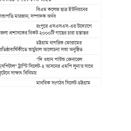
বিএম কলেজ ছাত্র ইউনিয়নের
সভাপতি মারজান, সম্পাদক অর্ণব
রংপুরে এসএসএস-এর উদ্যোগে
জেলা প্রশাসকের নিকট ২০০০টি গাছের চারা হস্তান্তর
চট্টগ্রাম নাগরিক ফোরামের
প্রতিষ্ঠাবার্ষিকীতে ভার্চুয়াল আলোচনা সভা অনুষ্ঠিত
“দি ওয়ান পাউন্ড জেনারেল
হসপিটাল” ট্রাস্টি সিলেট-২ আসনের এমপি লুনা’র সা‌থে
বৃটেনে সাক্ষাৎ বিনিময়
মানবিক সংগঠন সিলেট-চট্টগ্রাম
ফ্রেন্ডশিপ ফাউন্ডেশন যুক্তরাজ্য শাখা’র কমিটি গঠন
রাজশাহী দুর্গাপুরে ভ্রাম্যমাণ
আদালতের মাধ্যমে হয়রানির
অভিযোগ: তদন্তের আশ্বাস বিভাগীয়
কমিশনারের
বাংলাদেশ জাতীয়তাবাদী