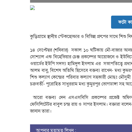
ফটো কা
কুড়িগ্রামে স্থানীয় স্টেকহোল্ডার ও বিভিন্ন গ্রুপের সাথে শি
১৪ সেপ্টেম্বর (শনিবার) সকাল ১০ ঘটিকায় মৌ-বাজার আনছার 
সোশ্যাল এন্ড বিহেভিয়ার চেঞ্জ প্রকল্পের আয়োজনে ও ইউনিস
ওয়ার্ডের ইউপি সদস্য হামিদুল ইসলাম এর সভাপতিত্বে প্রধা
আলম বাবু, বিশেষ অতিথি হিসেবে বক্তব্য রাখেন- মধ্য কুমরপু
শিশু কল্যাণ কেন্দ্রের পরিবার কল্যাণ সহকারী মোছঃ মৌসু
চক্রবর্তী- পুরোহিত সাধুররাম মধ্য কুমুরপুর ভোগডাঙ্গা সহ
আরো বক্তব্য দেন এসএসবিসি প্রকল্পের প্রজেক্ট অফিসা
ফেসিলিটেটর বাবুল চন্দ্র রায় ও সাগর ইসলাম। বক্তারা বলে
জানান তারা।
আপনার মতামত লিখুন :