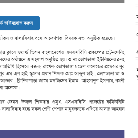
র্ড ডাউনলোড করুন
শু নির্যাতন ও বাল্যবিবাহ বন্ধে আচরণগত বিষয়ক সভা অনুষ্ঠিত হয়েছে।
ক্লাবে ওয়ার্ল্ড ভিশন বাংলাদেশের এসএসবিসি প্রকল্পের স্ট্রেনদেনিং
েফের অর্থায়নে এ সংলাপ অনুষ্ঠিত হয়। ৩ নং ভোগডাঙ্গা ইউনিয়নের ৫নং
ন অতিথি হিসেবে বক্তব্য রাখেন- ভোগডাঙ্গা মডেল কলেজের প্রফেসর নুর
র এম এল হাই স্কুলের প্রধান শিক্ষক মোঃ আব্দুল হাই , ভোগডাঙ্গা মা ও
মী আক্তার , ক্লিনিকপাড়া জামে মসজিদের ইমাম আহসানুল ইসলাম, রমনী
 আরো অনেকে।
র জেমস উজ্জ্বল শিকদার প্রমূখ, এসএসবিসি প্রজেক্টের কমিউনিটি
ন- বাল্যবিবাহ বন্ধে সকল শ্রেণী পেশার মানুষজনকে এগিয়ে আসার আহ্বান