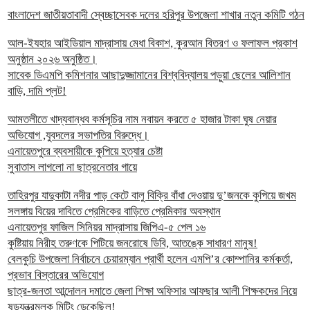
বাংলাদেশ জাতীয়তাবাদী স্বেচ্ছাসেবক দলের হরিপুর উপজেলা শাখার নতুন কমিটি গঠন
আল-ইযহার আইডিয়াল মাদ্রাসায় মেধা বিকাশ, কুরআন বিতরণ ও ফলাফল প্রকাশ
অনুষ্ঠান ২০২৬ অনুষ্ঠিত।
সাবেক ডিএমপি কমিশনার আছাদুজ্জামানের বিশ্ববিদ্যালয় পড়ুয়া ছেলের আলিশান
বাড়ি, দামি প্লট!
আমতলীতে খাদ্যবান্ধব কর্মসূচির নাম নবায়ন করতে ৫ হাজার টাকা ঘুষ নেয়ার
অভিযোগ ,যুবদলের সভাপতির বিরুদ্ধে।
এনায়েতপুরে ব্যবসায়ীকে কুপিয়ে হত্যার চেষ্টা
সুবাতাস লাগলো না ছাত্রনেতার গায়ে
তাহিরপুর যাদুকাটা নদীর পাড় কেটে বালু বিক্রি বাঁধা দেওয়ায় দু’জনকে কুপিয়ে জখম
সলঙ্গায় বিয়ের দাবিতে প্রেমিকের বাড়িতে প্রেমিকার অবস্থান
এনায়েতপুর ফাজিল সিনিয়র মাদ্রাসায় জিপিএ-৫ পেল ১৬
কুষ্টিয়ায় নিরীহ তরুণকে পিটিয়ে জনরোষে ডিবি, আতঙ্কে সাধারণ মানুষ!
বেলকুচি উপজেলা নির্বাচনে চেয়ারম্যান প্রার্থী হলেন এমপি’র কোম্পানির কর্মকর্তা,
প্রভাব বিস্তারের অভিযোগ
ছাত্র-জনতা আন্দোলন দমাতে জেলা শিক্ষা অফিসার আফছার আলী শিক্ষকদের নিয়ে
ষড়যন্ত্রমুলক মিটিং ডেকেছিল!