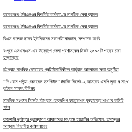
বাকেরগঞ্জে ইউএনওর বিতর্কিত কর্মকাণ্ডে নাগরিক সেবা ব্যাহত
বাকেরগঞ্জে ইউএনওর বিতর্কিত কর্মকাণ্ডে নাগরিক সেবা ব্যাহত
বিএম কলেজ ছাত্র ইউনিয়নের সভাপতি মারজান, সম্পাদক অর্ণব
রংপুরে এসএসএস-এর উদ্যোগে জেলা প্রশাসকের নিকট ২০০০টি গাছের চারা
হস্তান্তর
চট্টগ্রাম নাগরিক ফোরামের প্রতিষ্ঠাবার্ষিকীতে ভার্চুয়াল আলোচনা সভা অনুষ্ঠিত
“দি ওয়ান পাউন্ড জেনারেল হসপিটাল” ট্রাস্টি সিলেট-২ আসনের এমপি লুনা’র সা‌থে
বৃটেনে সাক্ষাৎ বিনিময়
মানবিক সংগঠন সিলেট-চট্টগ্রাম ফ্রেন্ডশিপ ফাউন্ডেশন যুক্তরাজ্য শাখা’র কমিটি
গঠন
রাজশাহী দুর্গাপুরে ভ্রাম্যমাণ আদালতের মাধ্যমে হয়রানির অভিযোগ: তদন্তের
আশ্বাস বিভাগীয় কমিশনারের