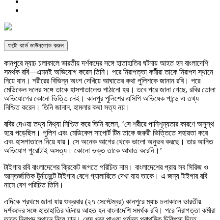
ফটো কার্ড ডাউনলোড করুন
কানপুরে ম্যাচ চলাকালে ভারতীয় দর্শকদের সঙ্গে হাতাহাতির ঘটনায় আহত হন বাংলাদেশি
সমর্থক রবি—এমনই অভিযোগ করেন তিনি। পরে নিরাপত্তা কর্মীরা তাকে নিরাপদ স্থানে
নিয়ে যান। শরীরের বিভিন্ন অংশ দেখিয়ে আঘাতের কথা পুলিশকে জানান রবি। পরে
মেডিকেল দলের সঙ্গে তাকে হাসপাতালেও পাঠানো হয়। তবে পরে জানা গেছে, রবির তোলা
অভিযোগের কোনো ভিত্তি নেই। কানপুর পুলিশের এসিপি অভিষেক পান্ডে এ তথ্য
নিশ্চিত করেন। তিনি জানান, হামলার কথা সত্য নয়।
রবির দেওয়া তথ্য মিথ্যা নিশ্চিত করে তিনি বলেন, ‘সে শরীরে পানিশূন্যতার কারণে অসুস্থ
হয়ে পড়েছিল। পুলিশ এবং মেডিকেল সাপোর্ট টিম তাকে জরুরী ভিত্তিতে সহায়তা করে
এবং হাসপাতালে নিয়ে যায়। সে অনেক আগের থেকে ভালো অনুভব করছে। তার আনিত
অভিযোগ পুরোটাই অসত্য। কোনো ভক্ত তাকে আঘাত করেনি।’
টাইগার রবি বাংলাদেশের ক্রিকেট জগতে পরিচিত নাম। বাংলাদেশের প্রায় সব সিরিজ ও
আন্তর্জাতিক টুর্নামেন্টে টাইগার বেশে গ্যালারিতে দেখা যায় তাকে। এ জন্য টাইগার রবি
নামে বেশ পরিচিত তিনি।
এদিকে প্রথমে জানা যায় শুক্রবার (২৭ সেপ্টেম্বর) কানপুরে ম্যাচ চলাকালে ভারতীয়
দর্শকদের সঙ্গে হাতাহাতির ঘটনায় আহত হন বাংলাদেশি সমর্থক রবি। পরে নিরাপত্তা কর্মীরা
তাকে নিরাপদ স্থানে নিয়ে যান। শেষ খবর পাওয়া পর্যন্ত প্রাথমিক চিকিৎসা দিতে