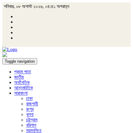
শনিবার, ০৮ অগাস্ট ২০২৬, ০৪:৪১ অপরাহ্ন
Toggle navigation
প্রথম পাতা
জাতীয়
অর্থনৈতিক
আন্তর্জাতিক
সারাবাংলা
ঢাকা
রাজশাহী
রংপুর
খুলনা
চট্টগ্রাম
বরিশাল
ময়মনসিংহ