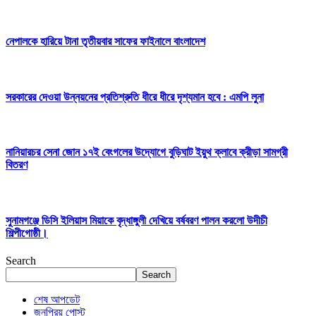
নেপালকে হারিয়ে টানা তৃতীয়বার সাফের ফাইনালে বাংলাদেশ
সরকারের দেওয়া উন্নয়নের প্রতিশ্রুতি ধীরে ধীরে দৃশ্যমান হবে : এমপি লুনা
নানিয়ারচর সেনা জোন ১৭ই বেংগলের উদ্যোগে বুড়িঘাট ইয়ুথ ক্লাবে ক্রীড়া সামগ্রী
বিতরণ
সুনামগঞ্জে ডিসি ইলিয়াস মিয়াকে বৃদ্ধাঙ্গুলী দেখিয়ে বর্ষবরণ পালন করলো উদীচী
শিল্পীগোষ্ঠী।
Search
Search
শেষ আপডেট
জনপ্রিয় পোস্ট