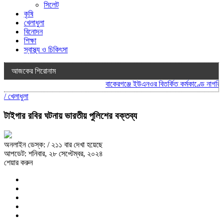
সিলেট
কৃষি
খেলাধুলা
বিনোদন
শিক্ষা
স্বাস্থ্য ও চিকিৎসা
আজকের শিরোনাম
বাকেরগঞ্জে ইউএনওর বিতর্কিত কর্মকাণ্ডে নাগরিক স
/
খেলাধুলা
টাইগার রবির ঘটনায় ভারতীয় পুলিশের বক্তব্য
অনলাইন ডেস্ক:
/ ২১১ বার দেখা হয়েছে
আপডেট: শনিবার, ২৮ সেপ্টেম্বর, ২০২৪
শেয়ার করুন