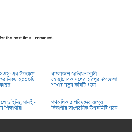
for the next time I comment.
সএস-এর উদ্যোগে
বাংলাদেশ জাতীয়তাবাদী
সকের নিকট ২০০০টি
স্বেচ্ছাসেবক দলের হরিপুর উপজেলা
তান্তর
শাখার নতুন কমিটি গঠন
খলে ডাইনিং, মানহীন
গণঅধিকার পরিষদের রংপুর
 শিক্ষার্থীরা
বিভাগীয় সাংগঠনিক উপকমিটি গঠন