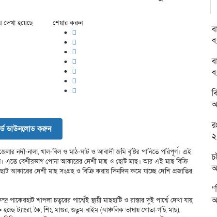
র দেখা হয়েছে
শেয়ার করুন
ব
ব
ব
ব
ব
অ
র
র্ড ডাউনলোড করুন
২
েলার নদী-নালা, খাল-বিল ও মাঠ-ঘাট ও আবাদী জমি বৃষ্টির পানিতে পরিপূর্ণ। এই
চ
রছেন। এতে বেশীরভাগ পোনা আকারের দেশী মাছ ও ছোট মাছ। আর এই মাছ বিক্রি
আ
কারের দেশী মাছ সংগ্রহ ও বিক্রি করায় দিনদিন কমে যাচ্ছে দেশি প্রজাতির
“
আ
 পাকেরহাট শাপলা চত্বরের পার্শ্বেই স্থায়ী মাছহাটি ও রাস্তার দুই পার্শ্বে দেখা যায়,
ে ট্যাংরা, কৈ, শিং, মাগুর, গুতুম-বাইম (আঞ্চলিক ভাষায় গোতা-গছি মাছ),