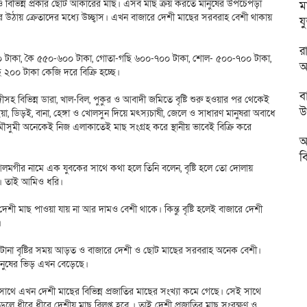
ছ ও বিভিন্ন প্রকার ছোট আকারের মাছ। এসব মাছ ক্রয় করতে মানুষের উপচেপড়া
ম
ারে উঠায় ক্রেতাদের মধ্যে উচ্ছ্বাস। এখন বাজারে দেশী মাছের সরবরাহ বেশী থাকায়
য
র
৪০০ টাকা, কৈ ৫৫০-৬০০ টাকা, গোতা-গছি ৬০০-৭০০ টাকা, শোল- ৫০০-৭০০ টাকা,
অ
২০০ টাকা কেজি দরে বিক্রি হচ্ছে।
ব
সহ বিভিন্ন ডারা, খাল-বিল, পুকুর ও আবাদী জমিতে বৃষ্টি শুরু হওয়ার পর থেকেই
উ
ইয়া, ডিড়ই, বানা, হেঙ্গা ও খোলসুন দিয়ে মৎস্যচাষী, জেলে ও সাধারণ মানুষরা অবাধে
সুমী অনেকেই নিজ এলাকাতেই মাছ সংগ্রহ করে স্থানীয় ভাবেই বিক্রি করে
আ
ব
গীর নামে এক যুবকের সাথে কথা হলে তিনি বলেন, বৃষ্টি হলে তো দোলায়
া। তাই আমিও ধরি।
ী মাছ পাওয়া যায় না আর দামও বেশী থাকে। কিন্তু বৃষ্টি হলেই বাজারে দেশী
।
টানা বৃষ্টির সময় আড়ত ও বাজারে দেশী ও ছোট মাছের সরবরাহ অনেক বেশী।
নুষের ভিড় এখন বেড়েছে।
সাথে এখন দেশী মাছের বিভিন্ন প্রজাতির মাছের সংখ্যা কমে গেছে। সেই সাথে
ে ধীরে ধীরে দেশীয় মাছ বিলুপ্ত হবে । তাই দেশী প্রজাতির মাছ সংরক্ষণ ও