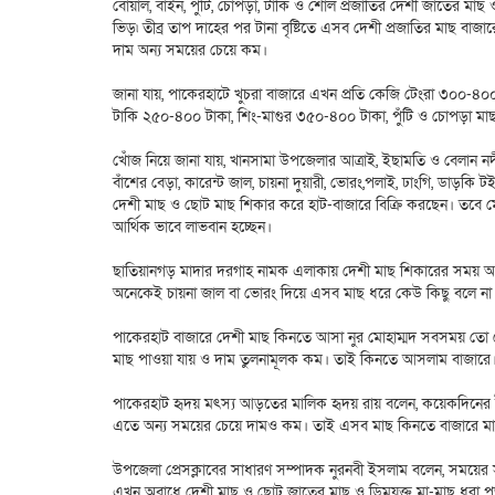
বোয়াল, বাইন, পুঁটি, চোপড়া, টাকি ও শোল প্রজাতির দেশী জাতের মা
ভিড়৷ তীব্র তাপ দাহের পর টানা বৃষ্টিতে এসব দেশী প্রজাতির মাছ বাজ
দাম অন্য সময়ের চেয়ে কম।
জানা যায়, পাকেরহাটে খুচরা বাজারে এখন প্রতি কেজি টেংরা ৩০০-
টাকি ২৫০-৪০০ টাকা, শিং-মাগুর ৩৫০-৪০০ টাকা, পুঁটি ও চোপড়া মাছ 
খোঁজ নিয়ে জানা যায়, খানসামা উপজেলার আত্রাই, ইছামতি ও বেলান নদী
বাঁশের বেড়া, কারেন্ট জাল, চায়না দুয়ারী, ভোরং,পলাই, ঢাংগি, ডাড়কি ট
দেশী মাছ ও ছোট মাছ শিকার করে হাট-বাজারে বিক্রি করছেন। তবে মৌ
আর্থিক ভাবে লাভবান হচ্ছেন।
ছাতিয়ানগড় মাদার দরগাহ নামক এলাকায় দেশী মাছ শিকারের সময় আলম
অনেকেই চায়না জাল বা ভোরং দিয়ে এসব মাছ ধরে কেউ কিছু বলে ন
পাকেরহাট বাজারে দেশী মাছ কিনতে আসা নুর মোহাম্মদ সবসময় তো দেশ
মাছ পাওয়া যায় ও দাম তুলনামূলক কম। তাই কিনতে আসলাম বাজারে
পাকেরহাট হৃদয় মৎস্য আড়তের মালিক হৃদয় রায় বলেন, কয়েকদিনের 
এতে অন্য সময়ের চেয়ে দামও কম। তাই এসব মাছ কিনতে বাজারে মা
উপজেলা প্রেসক্লাবের সাধারণ সম্পাদক নুরনবী ইসলাম বলেন, সময়ের 
এখন অবাধে দেশী মাছ ও ছোট জাতের মাছ ও ডিমযুক্ত মা-মাছ ধরা পড়ল