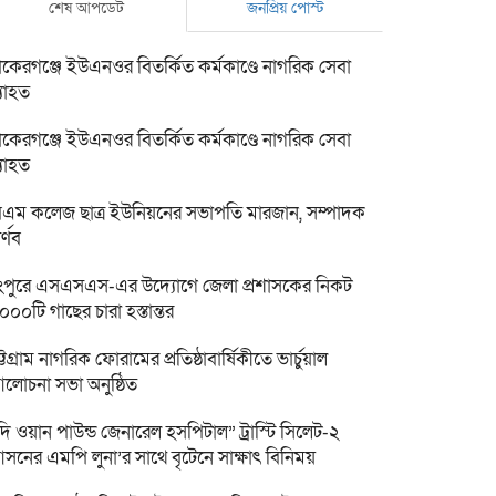
শেষ আপডেট
জনপ্রিয় পোস্ট
াকেরগঞ্জে ইউএনওর বিতর্কিত কর্মকাণ্ডে নাগরিক সেবা
্যাহত
াকেরগঞ্জে ইউএনওর বিতর্কিত কর্মকাণ্ডে নাগরিক সেবা
্যাহত
িএম কলেজ ছাত্র ইউনিয়নের সভাপতি মারজান, সম্পাদক
র্ণব
ংপুরে এসএসএস-এর উদ্যোগে জেলা প্রশাসকের নিকট
০০০টি গাছের চারা হস্তান্তর
ট্টগ্রাম নাগরিক ফোরামের প্রতিষ্ঠাবার্ষিকীতে ভার্চুয়াল
লোচনা সভা অনুষ্ঠিত
দি ওয়ান পাউন্ড জেনারেল হসপিটাল” ট্রাস্টি সিলেট-২
সনের এমপি লুনা’র সা‌থে বৃটেনে সাক্ষাৎ বিনিময়