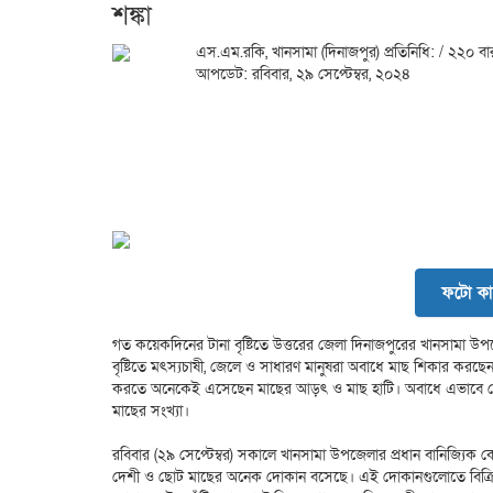
শঙ্কা
এস.এম.রকি, খানসামা (দিনাজপুর) প্রতিনিধি:
/ ২২০ বা
আপডেট: রবিবার, ২৯ সেপ্টেম্বর, ২০২৪
ফটো কা
গত কয়েকদিনের টানা বৃষ্টিতে উত্তরের জেলা দিনাজপুরের খানসামা উপজ
বৃষ্টিতে মৎস্যচাষী, জেলে ও সাধারণ মানুষরা অবাধে মাছ শিকার ক
করতে অনেকেই এসেছেন মাছের আড়ৎ ও মাছ হাটি। অবাধে এভাবে ছোট আ
মাছের সংখ্যা।
রবিবার (২৯ সেপ্টেম্বর) সকালে খানসামা উপজেলার প্রধান বানিজ্যিক কেন্দ্র
দেশী ও ছোট মাছের অনেক দোকান বসেছে। এই দোকানগুলোতে বিক্রি হচ্ছ