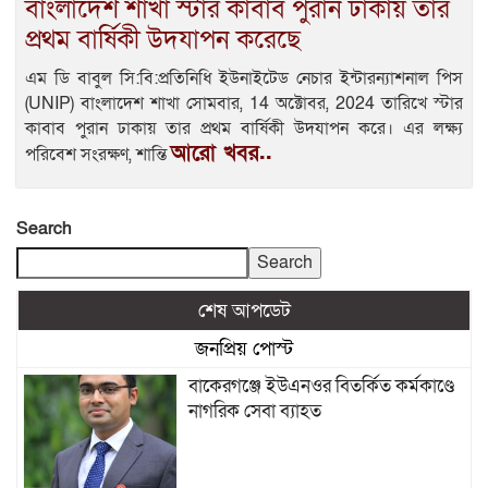
বাংলাদেশ শাখা স্টার কাবাব পুরান ঢাকায় তার
প্রথম বার্ষিকী উদযাপন করেছে
এম ডি বাবুল সি:বি:প্রতিনিধি ইউনাইটেড নেচার ইন্টারন্যাশনাল পিস
(UNIP) বাংলাদেশ শাখা সোমবার, 14 অক্টোবর, 2024 তারিখে স্টার
কাবাব পুরান ঢাকায় তার প্রথম বার্ষিকী উদযাপন করে। এর লক্ষ্য
আরো খবর..
পরিবেশ সংরক্ষণ, শান্তি
Search
Search
শেষ আপডেট
জনপ্রিয় পোস্ট
বাকেরগঞ্জে ইউএনওর বিতর্কিত কর্মকাণ্ডে
নাগরিক সেবা ব্যাহত