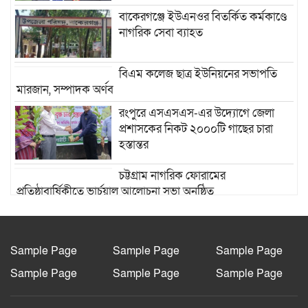
বাকেরগঞ্জে ইউএনওর বিতর্কিত কর্মকাণ্ডে
নাগরিক সেবা ব্যাহত
বিএম কলেজ ছাত্র ইউনিয়নের সভাপতি
মারজান, সম্পাদক অর্ণব
রংপুরে এসএসএস-এর উদ্যোগে জেলা
প্রশাসকের নিকট ২০০০টি গাছের চারা
হস্তান্তর
চট্টগ্রাম নাগরিক ফোরামের
প্রতিষ্ঠাবার্ষিকীতে ভার্চুয়াল আলোচনা সভা অনুষ্ঠিত
“দি ওয়ান পাউন্ড জেনারেল হসপিটাল”
ট্রাস্টি সিলেট-২ আসনের এমপি লুনা’র
সা‌থে বৃটেনে সাক্ষাৎ বিনিময়
Sample Page
Sample Page
Sample Page
Sample Page
Sample Page
Sample Page
মানবিক সংগঠন সিলেট-চট্টগ্রাম ফ্রেন্ডশিপ
ফাউন্ডেশন যুক্তরাজ্য শাখা’র কমিটি গঠন