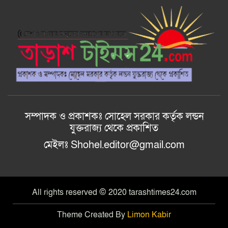
রাজশাহী দুর্গাপুরে ভ্রাম্যমাণ আদালতের
মাধ্যমে হয়রানির অভিযোগ: তদন্তের
আশ্বাস বিভাগীয় কমিশনারের
বাংলাদেশ জাতীয়তাবাদী স্বেচ্ছাসেবক
দলের হরিপুর উপজেলা শাখার নতুন কমিটি
গঠন
সম্পাদক ও প্রকাশকঃ সোহেল সরকার কর্তৃক লন্ডন
আল-ইযহার আইডিয়াল মাদ্রাসায় মেধা
যুক্তরাজ্য থেকে প্রকাশিত
বিকাশ, কুরআন বিতরণ ও ফলাফল প্রকাশ
অনুষ্ঠান ২০২৬ অনুষ্ঠিত।
মেইলঃ Shohel.editor@gmail.com
All rights reserved © 2020 tarashtimes24.com
Theme Created By
Limon Kabir