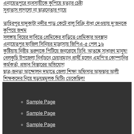
এনায়েতপুরে ব্যবসায়ীকে কুপিয়ে হত্যার চেষ্টা
সুবাতাস লাগলো না ছাত্রনেতার গায়ে
তাহিরপুর যাদুকাটা নদীর পাড় কেটে বালু বিক্রি বাঁধা দেওয়ায় দু’জনকে
কুপিয়ে জখম
সলঙ্গায় বিয়ের দাবিতে প্রেমিকের বাড়িতে প্রেমিকার অবস্থান
এনায়েতপুর ফাজিল সিনিয়র মাদ্রাসায় জিপিএ-৫ পেল ১৬
কুষ্টিয়ায় নিরীহ তরুণকে পিটিয়ে জনরোষে ডিবি, আতঙ্কে সাধারণ মানুষ!
বেলকুচি উপজেলা নির্বাচনে চেয়ারম্যান প্রার্থী হলেন এমপি’র কোম্পানির
কর্মকর্তা, প্রভাব বিস্তারের অভিযোগ
ছাত্র-জনতা আন্দোলন দমাতে জেলা শিক্ষা অফিসার আফছার আলী
শিক্ষকদের নিয়ে ষড়যন্ত্রমুলক মিটিং ডেকেছিল!
Sample Page
Sample Page
Sample Page