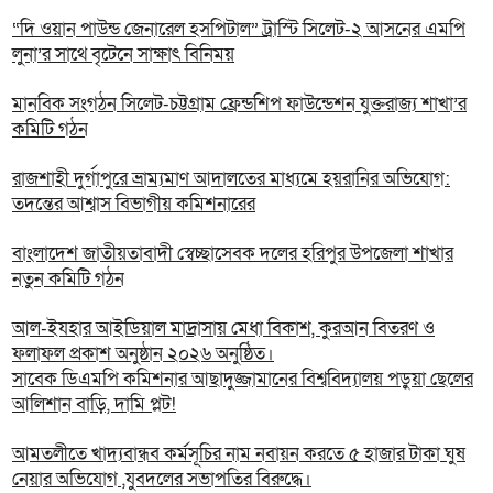
“দি ওয়ান পাউন্ড জেনারেল হসপিটাল” ট্রাস্টি সিলেট-২ আসনের এমপি
লুনা’র সা‌থে বৃটেনে সাক্ষাৎ বিনিময়
মানবিক সংগঠন সিলেট-চট্টগ্রাম ফ্রেন্ডশিপ ফাউন্ডেশন যুক্তরাজ্য শাখা’র
কমিটি গঠন
রাজশাহী দুর্গাপুরে ভ্রাম্যমাণ আদালতের মাধ্যমে হয়রানির অভিযোগ:
তদন্তের আশ্বাস বিভাগীয় কমিশনারের
বাংলাদেশ জাতীয়তাবাদী স্বেচ্ছাসেবক দলের হরিপুর উপজেলা শাখার
নতুন কমিটি গঠন
আল-ইযহার আইডিয়াল মাদ্রাসায় মেধা বিকাশ, কুরআন বিতরণ ও
ফলাফল প্রকাশ অনুষ্ঠান ২০২৬ অনুষ্ঠিত।
সাবেক ডিএমপি কমিশনার আছাদুজ্জামানের বিশ্ববিদ্যালয় পড়ুয়া ছেলের
আলিশান বাড়ি, দামি প্লট!
আমতলীতে খাদ্যবান্ধব কর্মসূচির নাম নবায়ন করতে ৫ হাজার টাকা ঘুষ
নেয়ার অভিযোগ ,যুবদলের সভাপতির বিরুদ্ধে।