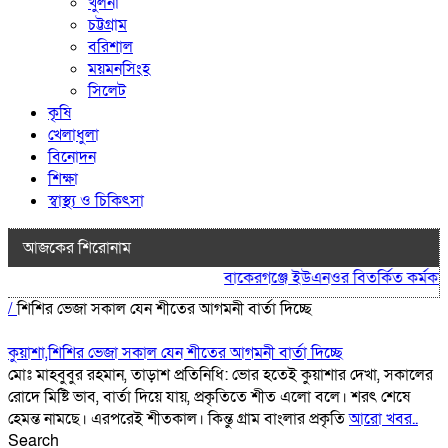
খুলনা
চট্টগ্রাম
বরিশাল
ময়মনসিংহ
সিলেট
কৃষি
খেলাধুলা
বিনোদন
শিক্ষা
স্বাস্থ্য ও চিকিৎসা
আজকের শিরোনাম
বাকেরগঞ্জে ইউএনওর বিতর্কিত কর্মকাণ্ড
/
শিশির ভেজা সকাল যেন শীতের আগমনী বার্তা দিচ্ছে
কুয়াশা,শিশির ভেজা সকাল যেন শীতের আগমনী বার্তা দিচ্ছে
মোঃ মাহবুবুর রহমান, তাড়াশ প্রতিনিধি: ভোর হতেই কুয়াশার দেখা, সকালের
রোদে মিষ্টি ভাব, বার্তা দিয়ে যায়, প্রকৃতিতে শীত এলো বলে। শরৎ শেষে
হেমন্ত নামছে। এরপরেই শীতকাল। কিন্তু গ্রাম বাংলার প্রকৃতি
আরো খবর..
Search