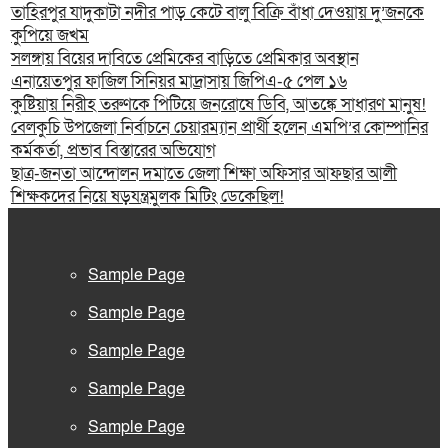
তাহিরপুর যাদুকাটা নদীর পাড় কেটে বালু বিক্রি বাঁধা দেওয়ায় দু’জনকে
কুপিয়ে জখম
সলঙ্গায় বিয়ের দাবিতে প্রেমিকের বাড়িতে প্রেমিকার অবস্থান
এনায়েতপুর ফাজিল সিনিয়র মাদ্রাসায় জিপিএ-৫ পেল ১৬
কুষ্টিয়ায় নিরীহ তরুণকে পিটিয়ে জনরোষে ডিবি, আতঙ্কে সাধারণ মানুষ!
বেলকুচি উপজেলা নির্বাচনে চেয়ারম্যান প্রার্থী হলেন এমপি’র কোম্পানির
কর্মকর্তা, প্রভাব বিস্তারের অভিযোগ
ছাত্র-জনতা আন্দোলন দমাতে জেলা শিক্ষা অফিসার আফছার আলী
শিক্ষকদের নিয়ে ষড়যন্ত্রমুলক মিটিং ডেকেছিল!
Sample Page
Sample Page
Sample Page
Sample Page
Sample Page