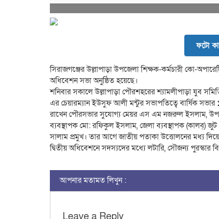
ফটো কা
সিরাজগঞ্জের উল্লাপাড়া উপজেলা শিক্ষক-কর্মচারী কো-অপারে
অধিবেশন সভা অনুষ্ঠিত হয়েছে।
শনিবার সকালে উল্লাপাড়া পৌরশহরের শ্যামলীপাড়া যুব সমি
এর চেয়ারম্যান ইউসুফ আলী মন্টুর সভাপতিত্বে বার্ষিক সভা
রাখেন পৌরসভার সুযোগ্য মেয়র এস এম নজরুল ইসলাম, উপজেল
ব্যবস্থাপক মো: রফিকুল ইসলাম, জেলা ব্যবস্থাপক (কালব্) জ
সালাম প্রমুখ। তার আগে জাতীয় পতাকা উত্তোলনের মধ্য দিয়ে 
দ্বিতীয় অধিবেশনে সদস্যদের মধ্যে লটারি, সৌজন্য পুরস্কার বি
আপনার মতামত লিখুন :
Leave a Reply