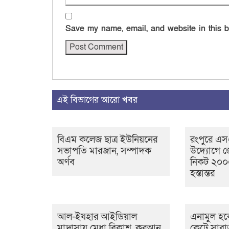
Save my name, email, and website in this b
এই বিভাগের আরো খবর
বিএম কলেজ ছাত্র ইউনিয়নের
রংপুরে এ
সভাপতি মারজান, সম্পাদক
উদ্যোগে জ
অর্ণব
নিকট ২০০০
হস্তান্তর
আল-ইযহার আইডিয়াল
এনামুল হকে
মাদ্রাসায় মেধা বিকাশ, কুরআন
কেটে সাবা