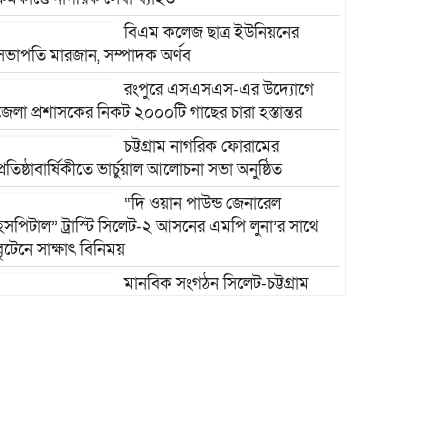
বিএম কলেজ ছাত্র ইউনিয়নের
সভাপতি মারজান, সম্পাদক অর্ণব
রংপুরে এসএসএস-এর উদ্যোগে
জেলা প্রশাসকের নিকট ২০০০টি গাছের চারা হস্তান্তর
চট্টগ্রাম নাগরিক ফোরামের
প্রতিষ্ঠাবার্ষিকীতে ভার্চুয়াল আলোচনা সভা অনুষ্ঠিত
“দি ওয়ান পাউন্ড জেনারেল
হসপিটাল” ট্রাস্টি সিলেট-২ আসনের এমপি লুনা’র সা‌থে
বৃটেনে সাক্ষাৎ বিনিময়
মানবিক সংগঠন সিলেট-চট্টগ্রাম
ফ্রেন্ডশিপ ফাউন্ডেশন যুক্তরাজ্য শাখা’র কমিটি গঠন
রাজশাহী দুর্গাপুরে ভ্রাম্যমাণ
আদালতের মাধ্যমে হয়রানির
অভিযোগ: তদন্তের আশ্বাস বিভাগীয়
কমিশনারের
বাংলাদেশ জাতীয়তাবাদী