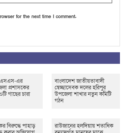
rowser for the next time I comment.
সএসএস-এর
বাংলাদেশ জাতীয়তাবাদী
েলা প্রশাসকের
স্বেচ্ছাসেবক দলের হরিপুর
টি গাছের চারা
উপজেলা শাখার নতুন কমিটি
গঠন
র বিরুদ্ধে পাহাড়
রাউজানের হলদিয়ায় শতাধিক
ড় করার অভিযোগ,
বন্যাদুর্গত মানুষের মাঝে