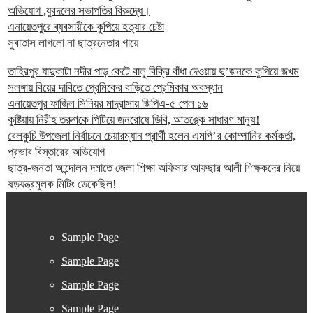
অভিযোগ ,যুবদলের সভাপতির বিরুদ্ধে।
এনায়েতপুরে ব্যবসায়ীকে কুপিয়ে হত্যার চেষ্টা
সুবাতাস লাগলো না ছাত্রনেতার গায়ে
তাহিরপুর যাদুকাটা নদীর পাড় কেটে বালু বিক্রি বাঁধা দেওয়ায় দু’জনকে কুপিয়ে জখম
সলঙ্গায় বিয়ের দাবিতে প্রেমিকের বাড়িতে প্রেমিকার অবস্থান
এনায়েতপুর ফাজিল সিনিয়র মাদ্রাসায় জিপিএ-৫ পেল ১৬
কুষ্টিয়ায় নিরীহ তরুণকে পিটিয়ে জনরোষে ডিবি, আতঙ্কে সাধারণ মানুষ!
বেলকুচি উপজেলা নির্বাচনে চেয়ারম্যান প্রার্থী হলেন এমপি’র কোম্পানির কর্মকর্তা,
প্রভাব বিস্তারের অভিযোগ
ছাত্র-জনতা আন্দোলন দমাতে জেলা শিক্ষা অফিসার আফছার আলী শিক্ষকদের নিয়ে
ষড়যন্ত্রমুলক মিটিং ডেকেছিল!
Sample Page
Sample Page
Sample Page
Sample Page