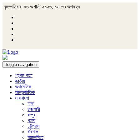
বৃহস্পতিবার, ০৬ অগাস্ট ২০২৬, ০৩:৫৩ অপরাহ্ন
Toggle navigation
প্রথম পাতা
জাতীয়
অর্থনৈতিক
আন্তর্জাতিক
সারাবাংলা
ঢাকা
রাজশাহী
রংপুর
খুলনা
চট্টগ্রাম
বরিশাল
ময়মনসিংহ