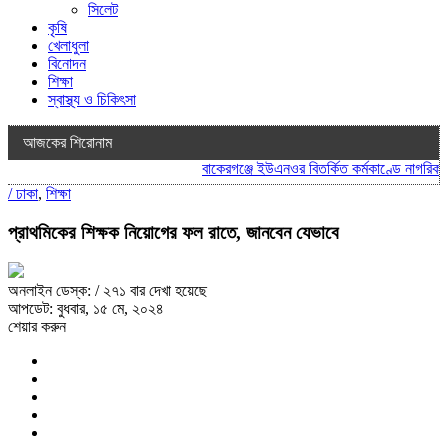
সিলেট
কৃষি
খেলাধুলা
বিনোদন
শিক্ষা
স্বাস্থ্য ও চিকিৎসা
আজকের শিরোনাম
বাকেরগঞ্জে ইউএনওর বিতর্কিত কর্মকাণ্ডে নাগরিক সেব
/
ঢাকা
,
শিক্ষা
প্রাথমিকের শিক্ষক নিয়োগের ফল রাতে, জানবেন যেভাবে
অনলাইন ডেস্ক:
/ ২৭১ বার দেখা হয়েছে
আপডেট: বুধবার, ১৫ মে, ২০২৪
শেয়ার করুন