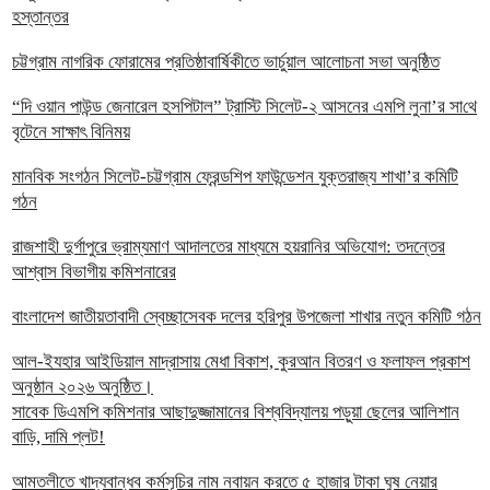
হস্তান্তর
চট্টগ্রাম নাগরিক ফোরামের প্রতিষ্ঠাবার্ষিকীতে ভার্চুয়াল আলোচনা সভা অনুষ্ঠিত
“দি ওয়ান পাউন্ড জেনারেল হসপিটাল” ট্রাস্টি সিলেট-২ আসনের এমপি লুনা’র সা‌থে
বৃটেনে সাক্ষাৎ বিনিময়
মানবিক সংগঠন সিলেট-চট্টগ্রাম ফ্রেন্ডশিপ ফাউন্ডেশন যুক্তরাজ্য শাখা’র কমিটি
গঠন
রাজশাহী দুর্গাপুরে ভ্রাম্যমাণ আদালতের মাধ্যমে হয়রানির অভিযোগ: তদন্তের
আশ্বাস বিভাগীয় কমিশনারের
বাংলাদেশ জাতীয়তাবাদী স্বেচ্ছাসেবক দলের হরিপুর উপজেলা শাখার নতুন কমিটি গঠন
আল-ইযহার আইডিয়াল মাদ্রাসায় মেধা বিকাশ, কুরআন বিতরণ ও ফলাফল প্রকাশ
অনুষ্ঠান ২০২৬ অনুষ্ঠিত।
সাবেক ডিএমপি কমিশনার আছাদুজ্জামানের বিশ্ববিদ্যালয় পড়ুয়া ছেলের আলিশান
বাড়ি, দামি প্লট!
আমতলীতে খাদ্যবান্ধব কর্মসূচির নাম নবায়ন করতে ৫ হাজার টাকা ঘুষ নেয়ার