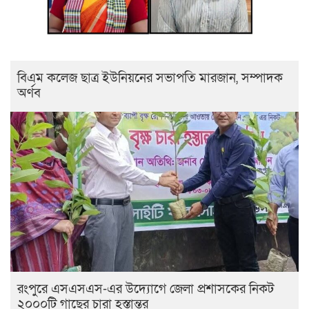
বিএম কলেজ ছাত্র ইউনিয়নের সভাপতি মারজান, সম্পাদক
অর্ণব
রংপুরে এসএসএস-এর উদ্যোগে জেলা প্রশাসকের নিকট
২০০০টি গাছের চারা হস্তান্তর