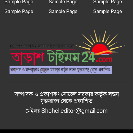
Sample Page
Sample Page
Sample Page
Sample Page
Sample Page
Sample Page
রাজশাহী দুর্গাপুরে ভ্রাম্যমাণ আদালতের
মাধ্যমে হয়রানির অভিযোগ: তদন্তের
আশ্বাস বিভাগীয় কমিশনারের
বাংলাদেশ জাতীয়তাবাদী স্বেচ্ছাসেবক
দলের হরিপুর উপজেলা শাখার নতুন কমিটি
গঠন
আল-ইযহার আইডিয়াল মাদ্রাসায় মেধা
বিকাশ, কুরআন বিতরণ ও ফলাফল প্রকাশ
অনুষ্ঠান ২০২৬ অনুষ্ঠিত।
সম্পাদক ও প্রকাশকঃ সোহেল সরকার কর্তৃক লন্ডন
যুক্তরাজ্য থেকে প্রকাশিত
মেইলঃ Shohel.editor@gmail.com