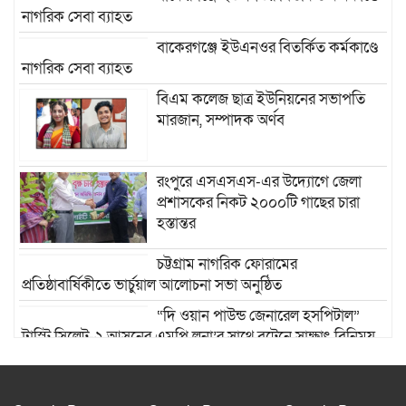
নাগরিক সেবা ব্যাহত
বাকেরগঞ্জে ইউএনওর বিতর্কিত কর্মকাণ্ডে
নাগরিক সেবা ব্যাহত
বিএম কলেজ ছাত্র ইউনিয়নের সভাপতি
মারজান, সম্পাদক অর্ণব
রংপুরে এসএসএস-এর উদ্যোগে জেলা
প্রশাসকের নিকট ২০০০টি গাছের চারা
হস্তান্তর
চট্টগ্রাম নাগরিক ফোরামের
প্রতিষ্ঠাবার্ষিকীতে ভার্চুয়াল আলোচনা সভা অনুষ্ঠিত
“দি ওয়ান পাউন্ড জেনারেল হসপিটাল”
ট্রাস্টি সিলেট-২ আসনের এমপি লুনা’র সা‌থে বৃটেনে সাক্ষাৎ বিনিময়
মানবিক সংগঠন সিলেট-চট্টগ্রাম ফ্রেন্ডশিপ
ফাউন্ডেশন যুক্তরাজ্য শাখা’র কমিটি গঠন