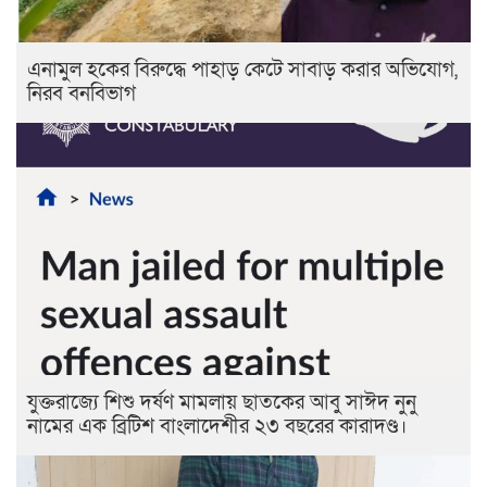
এনামুল হকের বিরুদ্ধে পাহাড় কেটে সাবাড় করার অভিযোগ,
নিরব বনবিভাগ
যুক্তরাজ্যে শিশু দর্ষণ মামলায় ছাতকের আবু সাঈদ নুনু
নামের এক ব্রিটিশ বাংলাদেশীর ২৩ বছরের কারাদণ্ড।