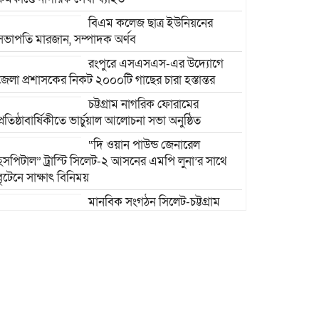
বিএম কলেজ ছাত্র ইউনিয়নের
সভাপতি মারজান, সম্পাদক অর্ণব
রংপুরে এসএসএস-এর উদ্যোগে
জেলা প্রশাসকের নিকট ২০০০টি গাছের চারা হস্তান্তর
চট্টগ্রাম নাগরিক ফোরামের
প্রতিষ্ঠাবার্ষিকীতে ভার্চুয়াল আলোচনা সভা অনুষ্ঠিত
“দি ওয়ান পাউন্ড জেনারেল
হসপিটাল” ট্রাস্টি সিলেট-২ আসনের এমপি লুনা’র সা‌থে
বৃটেনে সাক্ষাৎ বিনিময়
মানবিক সংগঠন সিলেট-চট্টগ্রাম
ফ্রেন্ডশিপ ফাউন্ডেশন যুক্তরাজ্য শাখা’র কমিটি গঠন
রাজশাহী দুর্গাপুরে ভ্রাম্যমাণ
আদালতের মাধ্যমে হয়রানির
অভিযোগ: তদন্তের আশ্বাস বিভাগীয়
কমিশনারের
বাংলাদেশ জাতীয়তাবাদী