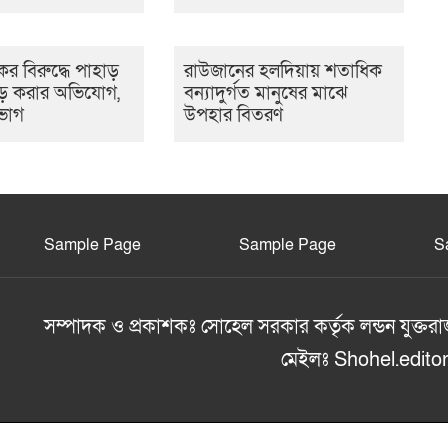
র বিরুদ্ধে পাহাড়
রাউজানের হলদিয়ায় শতাধিক
ড় করার অভিযোগ,
বন্যাদুর্গত মানুষের মাঝে
ভাগ
উপহার বিতরণ
Sample Page
Sample Page
S
সম্পাদক ও প্রকাশকঃ সোহেল সরকার কর্তৃক লন্ডন যুক্তরা
মেইলঃ Shohel.edit