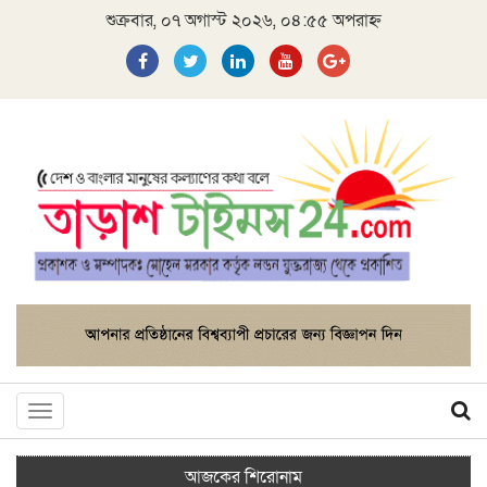
শুক্রবার, ০৭ অগাস্ট ২০২৬, ০৪:৫৫ অপরাহ্ন
Toggle
navigation
আজকের শিরোনাম