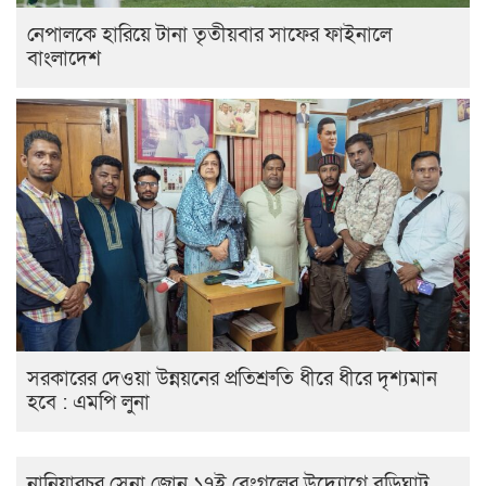
নেপালকে হারিয়ে টানা তৃতীয়বার সাফের ফাইনালে
বাংলাদেশ
সরকারের দেওয়া উন্নয়নের প্রতিশ্রুতি ধীরে ধীরে দৃশ্যমান
হবে : এমপি লুনা
নানিয়ারচর সেনা জোন ১৭ই বেংগলের উদ্যোগে বুড়িঘাট