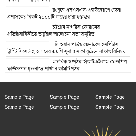
রংপুরে এসএসএস-এর উদ্যোগে জেলা
প্রশাসকের নিকট ২০০০টি গাছের চারা হস্তান্তর
চট্টগ্রাম নাগরিক ফোরামের
প্রতিষ্ঠাবার্ষিকীতে ভার্চুয়াল আলোচনা সভা অনুষ্ঠিত
“দি ওয়ান পাউন্ড জেনারেল হসপিটাল”
ট্রাস্টি সিলেট-২ আসনের এমপি লুনা’র সা‌থে বৃটেনে সাক্ষাৎ বিনিময়
মানবিক সংগঠন সিলেট-চট্টগ্রাম ফ্রেন্ডশিপ
ফাউন্ডেশন যুক্তরাজ্য শাখা’র কমিটি গঠন
রাজশাহী দুর্গাপুরে ভ্রাম্যমাণ আদালতের
মাধ্যমে হয়রানির অভিযোগ: তদন্তের
আশ্বাস বিভাগীয় কমিশনারের
Sample Page
Sample Page
Sample Page
বাংলাদেশ জাতীয়তাবাদী স্বেচ্ছাসেবক
Sample Page
Sample Page
Sample Page
দলের হরিপুর উপজেলা শাখার নতুন কমিটি
গঠন
আল-ইযহার আইডিয়াল মাদ্রাসায় মেধা