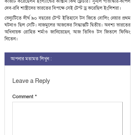
কাজটি করেছেলন ইংল্যান্ডের কাপ্তান কিথ ফ্লেচার। সুনীল গাভাস্কার-কপিল
দেব-রবি শাস্ত্রীদের ভারতের বিপক্ষে সেই টেস্ট ড্র করেছিল ইংলিশরা।
ভেন্যুটিতে দীর্ঘ ৯০ বছরের টেস্ট ইতিহাসে টস জিতে বোলিং নেয়ার প্রথম
ঘটনাও ছিল সেটি। নাজমুলের আজকের সিদ্ধান্তটি দ্বিতীয়। অবশ্য ভারতের
অধিনায়ক রোহিত শর্মাও জানিয়েছেন, আজ তিনিও টস জিতলে ফিল্ডিং
নিতেন।
আপনার মতামত লিখুন :
Leave a Reply
Comment
*