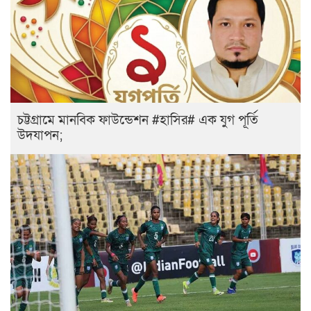
চট্টগ্রামে মানবিক ফাউন্ডেশন #হাসির# এক যুগ পূর্তি
উদযাপন;