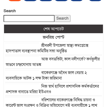
Search
Search
শেষ আপডেট
জনপ্রিয় পোস্ট
শ্রীবরদী উপজেলা স্বাস্থ্য কমপ্লেক্সে
হাসপাতাল ব্যবস্থাপনা কমিটির সভা অনুষ্ঠিত
আজ বসতভিটা, কাল নদীগর্ভে? কর্ণফুলীর
ভাঙনে চন্দ্রঘোনায় আতঙ্ক
বাকেরগঞ্জে অবৈধ জাল বেচায় ২
ব্যবসায়িকে আটক ১ লক্ষ টাকা জরিমানা
নিজ স্বার্থ হাসিলে প্রশাসনিক কর্মকর্তাদের
প্রশাসক বানাতে মরিয়া ইউএনও
বরিশালের বাকেরগঞ্জে নিষিদ্ধ চায়না ও
কারেন্ট জাল সংরক্ষণ ও বিক্রির অভিযোগে দুই ব্যবসায়ীকে ১ লাখ