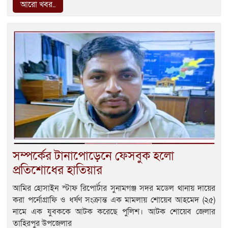
আরো খবর..
সম্পর্কের টানাপোড়েনে ফেসবুক হলো
প্রতিশোধের হাতিয়ার
আমির হোসাইন স্টাফ রিপোর্টার সুনামগঞ্জ সদর মডেল থানায় দায়ের
করা পর্নোগ্রাফি ও ধর্ষণ সংক্রান্ত এক মামলায় শোয়েব আহমেদ (২৫)
নামে এক যুবককে আটক করেছে পুলিশ। আটক শোয়েব জেলার
তাহিরপুর উপজেলার