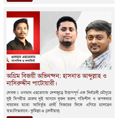
অগ্রিম বিজয়ী অভিনন্দন: হাসনাত আব্দুল্লাহ ও
নাসিরুদ্দীন পাটোয়ারী।
লেখক ঃ ওসমান এহতেসাম দেশজুড়ে উত্তাপপূর্ণ এক নির্বাচনী মৌসুমে
দুই বিপরীত মেরুর দুই আসনে দুজন তরুণ, গতিশীল ও রূপকথার
নায়কের মতো আবির্ভূত প্রার্থী বিজয়ের দিকে এগিয়ে চলেছেন
স্বতঃসিদ্ধভাবে। কুমিল্লা-৪ (দেবীদ্বার)