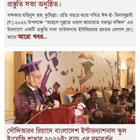
প্রস্তুতি সভা অনুষ্ঠিত।
খন্দকার মহিবুল হক, কুমিল্লা। প্রতি বছরে ন্যায় পবিত্র ঈদ-ই- মিলাদুন্নবী
(স:) ২০২৬ উপলক্ষে “আহলে সুন্নাত ওয়াল জামায়াত বরুড়া দক্ষিন” এর
উদ্যোগে একটি প্রস্তুতি সভা ভাউকসার ইউনিয়নের হযরত বেলাল (রা:)
আরো খবর..
জামে
সৌদিআরব রিয়াদে বাংলাদেশ ইন্টারন্যাশনাল স্কুল
ইংরেজি শাখার ২০২৬ইং ব‍্যাচ এর সমাবর্তন