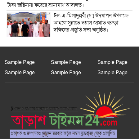
টাকা জরিমানা করেছে ভ্রাম্যমাণ আদালত।
ঈদ-এ-মিলাদুন্নবী (স:) উদযাপন উপলক্ষে
আহলে সুন্নাতে ওয়াল জামাত বরুড়া
দক্ষিনের প্রস্তুতি সভা অনুষ্ঠিত।
বাকেরগঞ্জে ইউএনওর বিতর্কিত কর্মকাণ্ডে
নাগরিক সেবা ব্যাহত
Sample Page
Sample Page
Sample Page
Sample Page
Sample Page
Sample Page
বাকেরগঞ্জে ইউএনওর বিতর্কিত কর্মকাণ্ডে
নাগরিক সেবা ব্যাহত
বিএম কলেজ ছাত্র ইউনিয়নের সভাপতি
মারজান, সম্পাদক অর্ণব
রংপুরে এসএসএস-এর উদ্যোগে জেলা