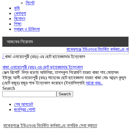
সিলেট
কৃষি
খেলাধুলা
বিনোদন
শিক্ষা
স্বাস্থ্য ও চিকিৎসা
আজকের শিরোনাম
বাকেরগঞ্জে ইউএনওর বিতর্কিত কর্মকাণ্ডে নাগর
/
খাজা এনায়েতপুরী (রহঃ) এর ছোট ছাহেবজাদার ইন্তেকাল
খাজা এনায়েতপুরী (রহঃ) এর ছোট ছাহেবজাদার ইন্তেকাল
ডেক্স রিপোর্ট বিশ্ব বরেণ্য আউলিয়া, তাপসকুল শিরোমণি হযরত খাজা শাহ মোহাম্মদ
ইউনুছ আলী এনায়েতপুরী (রহঃ) সাহেবের ছোট ছাহেবজাদা হযরত খাজা মোঃ আব্দুল কুদ্দুস
(ছোট হুজুর) হুজুর পাক ইন্তেকাল করেছেন (ইন্নালিল্লাহি
আরো খবর..
Search
Search
শেষ আপডেট
জনপ্রিয় পোস্ট
বাকেরগঞ্জে ইউএনওর বিতর্কিত কর্মকাণ্ডে নাগরিক সেবা ব্যাহত