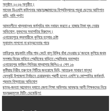
অনুষ্ঠান ২০২৬ অনুষ্ঠিত।
সাবেক ডিএমপি কমিশনার আছাদুজ্জামানের বিশ্ববিদ্যালয় পড়ুয়া ছেলের আলিশান
বাড়ি, দামি প্লট!
আমতলীতে খাদ্যবান্ধব কর্মসূচির নাম নবায়ন করতে ৫ হাজার টাকা ঘুষ নেয়ার
অভিযোগ ,যুবদলের সভাপতির বিরুদ্ধে।
এনায়েতপুরে ব্যবসায়ীকে কুপিয়ে হত্যার চেষ্টা
সুবাতাস লাগলো না ছাত্রনেতার গায়ে
তাহিরপুর যাদুকাটা নদীর পাড় কেটে বালু বিক্রি বাঁধা দেওয়ায় দু’জনকে কুপিয়ে জখম
সলঙ্গায় বিয়ের দাবিতে প্রেমিকের বাড়িতে প্রেমিকার অবস্থান
এনায়েতপুর ফাজিল সিনিয়র মাদ্রাসায় জিপিএ-৫ পেল ১৬
কুষ্টিয়ায় নিরীহ তরুণকে পিটিয়ে জনরোষে ডিবি, আতঙ্কে সাধারণ মানুষ!
বেলকুচি উপজেলা নির্বাচনে চেয়ারম্যান প্রার্থী হলেন এমপি’র কোম্পানির কর্মকর্তা,
প্রভাব বিস্তারের অভিযোগ
ছাত্র-জনতা আন্দোলন দমাতে জেলা শিক্ষা অফিসার আফছার আলী শিক্ষকদের নিয়ে
ষড়যন্ত্রমুলক মিটিং ডেকেছিল!