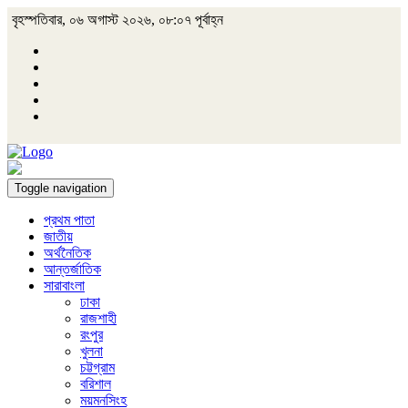
বৃহস্পতিবার, ০৬ অগাস্ট ২০২৬, ০৮:০৭ পূর্বাহ্ন
Toggle navigation
প্রথম পাতা
জাতীয়
অর্থনৈতিক
আন্তর্জাতিক
সারাবাংলা
ঢাকা
রাজশাহী
রংপুর
খুলনা
চট্টগ্রাম
বরিশাল
ময়মনসিংহ