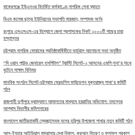
বাকেরগঞ্জে ইউএনওর বিতর্কিত কর্মকাণ্ডে নাগরিক সেবা ব্যাহত
বিএম কলেজ ছাত্র ইউনিয়নের সভাপতি মারজান, সম্পাদক অর্ণব
রংপুরে এসএসএস-এর উদ্যোগে জেলা প্রশাসকের নিকট ২০০০টি গাছের চারা
হস্তান্তর
চট্টগ্রাম নাগরিক ফোরামের প্রতিষ্ঠাবার্ষিকীতে ভার্চুয়াল আলোচনা সভা অনুষ্ঠিত
“দি ওয়ান পাউন্ড জেনারেল হসপিটাল” ট্রাস্টি সিলেট-২ আসনের এমপি লুনা’র সা‌থে
বৃটেনে সাক্ষাৎ বিনিময়
মানবিক সংগঠন সিলেট-চট্টগ্রাম ফ্রেন্ডশিপ ফাউন্ডেশন যুক্তরাজ্য শাখা’র কমিটি
গঠন
রাজশাহী দুর্গাপুরে ভ্রাম্যমাণ আদালতের মাধ্যমে হয়রানির অভিযোগ: তদন্তের
আশ্বাস বিভাগীয় কমিশনারের
বাংলাদেশ জাতীয়তাবাদী স্বেচ্ছাসেবক দলের হরিপুর উপজেলা শাখার নতুন কমিটি গঠন
আল-ইযহার আইডিয়াল মাদ্রাসায় মেধা বিকাশ, কুরআন বিতরণ ও ফলাফল প্রকাশ