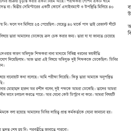
াল্টের প্রক্রিয়া চূড়ান্ত করার একটা নিয়ম আছে। পরীক্ষকরা গোপন একটি খামে
ব
 আসত না। দ্বিতীয় সেমিস্টারের একটি কোর্সে এসাইনমন্টে ও উপস্থিতি মিলিয়ে ৪০
উ
েয় নি। ফলে সব মিলিয়ে ২৩ পেয়েছিল। যেহেতু ৪০ মার্কে পাস তাই রেজাল্ট শীটে
আ
ব
 বিষয়ে তারা আমাদের ডেকেছে ক্রস চেক করার জন্য। তারা যা যা জানতে চেয়েছে
দেওয়ার কারণ অভিযুক্ত শিক্ষকরা নানা মাধ্যমে বিভিন্ন ধরনের ভয়ভীতি
ভিযোগ দিয়েছিলাম। আজ তারা এই বিষয়ে অভিযুক্ত দুই শিক্ষককে ডেকেছিল। ডিবির
েন।
িষয়ে বানোয়াট কথা বলেছে। আমি পরীক্ষা দিয়েছি। কিন্তু তারা আমাকে অনুপস্থিত
ছি।
মিশনার মোহাম্মদ হারুন অর রশীদ বলেন, দুই পক্ষকে আমরা ডেকেছি। তাদের আমরা
ধীন ভাবে চলাচল করতে পারে। আর যেনো কেউ ডিস্ট্রাব না করে। আমরা বিষয়টি
মকে বলা হয়েছে আমাদের ডিবির দায়িত্ব প্রাপ্ত কর্মকর্তাকে যেনো জানানো হয়।
র তদন্ত শেষ হয় নি। পরবর্তীতে জানাতে পারবো।