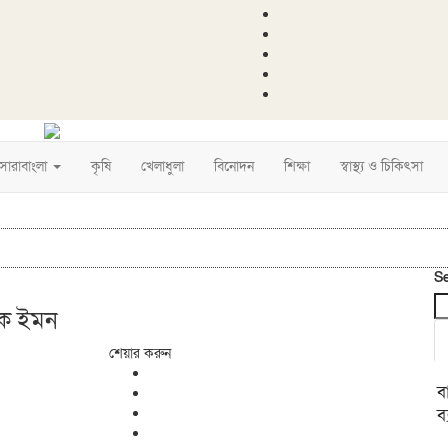
সারাবাংলা
কৃষি
খেলাধুলা
বিনোদন
শিক্ষা
স্বাস্থ্য ও চিকিৎসা
S
্ষক ইমন
শেয়ার করুন
ব
ব