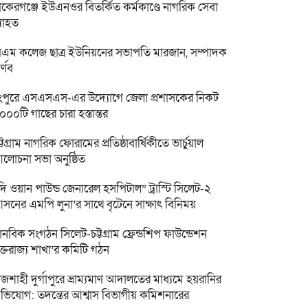
াকেরগঞ্জে ইউএনওর বিতর্কিত কর্মকাণ্ডে নাগরিক সেবা
্যাহত
িএম কলেজ ছাত্র ইউনিয়নের সভাপতি মারজান, সম্পাদক
র্ণব
ংপুরে এসএসএস-এর উদ্যোগে জেলা প্রশাসকের নিকট
০০০টি গাছের চারা হস্তান্তর
ট্টগ্রাম নাগরিক ফোরামের প্রতিষ্ঠাবার্ষিকীতে ভার্চুয়াল
লোচনা সভা অনুষ্ঠিত
দি ওয়ান পাউন্ড জেনারেল হসপিটাল” ট্রাস্টি সিলেট-২
সনের এমপি লুনা’র সা‌থে বৃটেনে সাক্ষাৎ বিনিময়
ানবিক সংগঠন সিলেট-চট্টগ্রাম ফ্রেন্ডশিপ ফাউন্ডেশন
ুক্তরাজ্য শাখা’র কমিটি গঠন
াজশাহী দুর্গাপুরে ভ্রাম্যমাণ আদালতের মাধ্যমে হয়রানির
ভিযোগ: তদন্তের আশ্বাস বিভাগীয় কমিশনারের