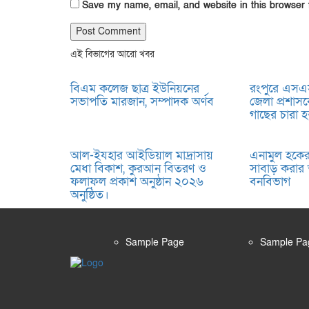
Save my name, email, and website in this browser 
এই বিভাগের আরো খবর
বিএম কলেজ ছাত্র ইউনিয়নের
রংপুরে এসএ
সভাপতি মারজান, সম্পাদক অর্ণব
জেলা প্রশা
গাছের চারা হস্
আল-ইযহার আইডিয়াল মাদ্রাসায়
এনামুল হকের 
মেধা বিকাশ, কুরআন বিতরণ ও
সাবাড় করার
ফলাফল প্রকাশ অনুষ্ঠান ২০২৬
বনবিভাগ
অনুষ্ঠিত।
Sample Page
Sample Pa