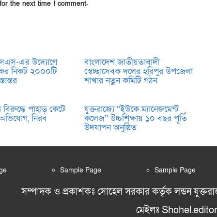
for the next time I comment.
সএস-এর উদ্যোগে
বাংলাদেশ জাতীয়তাবাদী
সকের নিকট ২০০০টি
স্বেচ্ছাসেবক দলের হরিপুর উপজেলা
তান্তর
শাখার নতুন কমিটি গঠন
বিরুদ্ধে পাহাড় কেটে
যুক্তরাজ্যে “ইউকে ম্যানেজমেন্ট
 অভিযোগ, নিরব
কলেজ” উচ্চশিক্ষায় ১০ বছর পূর্তি
উদযাপন অনুষ্ঠিত
ge
Sample Page
Sample Page
সম্পাদক ও প্রকাশকঃ সোহেল সরকার কর্তৃক লন্ডন যুক্তরা
মেইলঃ Shohel.edit