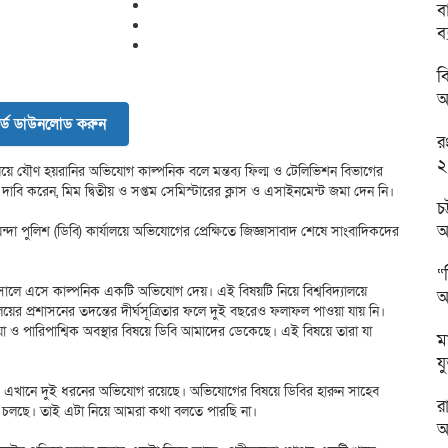
ব
ব
ব
অ
র্ড ডাউনলোড করুন
র
২
বিষয়ে যৌণ হয়রানির অভিযোগ কাল্পনিক বলে মন্তব্য ফিল্ম ও টেলিভিশন বিভাগের
বি করেন, মিম দ্বিতীয় ও সপ্তম সেমিস্টারের ক্লাস ও এসাইনমেন্ট জমা দেন নি।
চ
আ
্দা পুলিশ (ডিবি) কার্যালয়ে অভিযোগের প্রেক্ষিতে জিজ্ঞাসাবাদ শেষে সাংবাদিকদের
“
লে এসে কাল্পনিক একটি অভিযোগ দেয়। এই বিষয়টি নিয়ে বিশ্ববিদ্যালয়ে
আ
যালয়ের প্রশাসনের তদন্তের দীর্ঘসূত্রিতার ফলে দুই বছরেও ফলাফল পাওয়া যায় নি।
া ও পারিপাশ্বিক অবস্থার বিষয়ে ডিবি আমাদের ডেকেছে। এই বিষয়ে তারা যা
ম
য
, এখানে দুই ধরনের অভিযোগ রয়েছে। অভিযোগের বিষয়ে ডিবির হারুন সাহেব
র
ম চলছে। তাই এটা নিয়ে আমরা কথা বলতে পারছি না।
অ