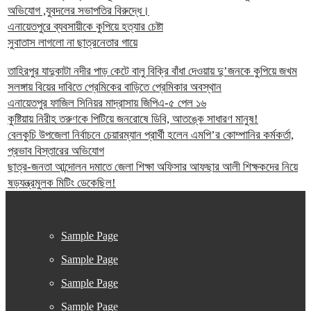
অভিযোগ ,যুবদলের সভাপতির বিরুদ্ধে।
এনায়েতপুরে ব্যবসায়ীকে কুপিয়ে হত্যার চেষ্টা
সুবাতাস লাগলো না ছাত্রনেতার গায়ে
তাহিরপুর যাদুকাটা নদীর পাড় কেটে বালু বিক্রি বাঁধা দেওয়ায় দু’জনকে কুপিয়ে জখম
সলঙ্গায় বিয়ের দাবিতে প্রেমিকের বাড়িতে প্রেমিকার অবস্থান
এনায়েতপুর ফাজিল সিনিয়র মাদ্রাসায় জিপিএ-৫ পেল ১৬
কুষ্টিয়ায় নিরীহ তরুণকে পিটিয়ে জনরোষে ডিবি, আতঙ্কে সাধারণ মানুষ!
বেলকুচি উপজেলা নির্বাচনে চেয়ারম্যান প্রার্থী হলেন এমপি’র কোম্পানির কর্মকর্তা,
প্রভাব বিস্তারের অভিযোগ
ছাত্র-জনতা আন্দোলন দমাতে জেলা শিক্ষা অফিসার আফছার আলী শিক্ষকদের নিয়ে
ষড়যন্ত্রমুলক মিটিং ডেকেছিল!
Sample Page
Sample Page
Sample Page
Sample Page