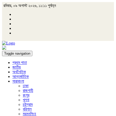
রবিবার, ০৯ অগাস্ট ২০২৬, ১১:১১ পূর্বাহ্ন
Toggle navigation
প্রথম পাতা
জাতীয়
অর্থনৈতিক
আন্তর্জাতিক
সারাবাংলা
ঢাকা
রাজশাহী
রংপুর
খুলনা
চট্টগ্রাম
বরিশাল
ময়মনসিংহ