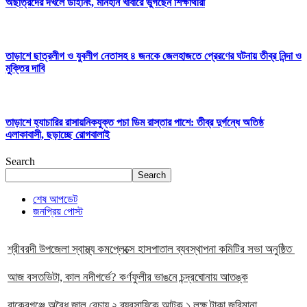
অছাত্রদের দখলে ডাইনিং, মানহীন খাবারে ভুগছেন শিক্ষার্থীরা
তাড়াশে ছাত্রলীগ ও যুবলীগ নেতাসহ ৪ জনকে জেলহাজতে প্রেরণের ঘটনায় তীব্র নিন্দা ও
মুক্তির দাবি
তাড়াশে হ্যাচারির রাসায়নিকযুক্ত পচা ডিম রাস্তার পাশে: তীব্র দুর্গন্ধে অতিষ্ঠ
এলাকাবাসী, ছড়াচ্ছে রোগবালাই
Search
Search
শেষ আপডেট
জনপ্রিয় পোস্ট
শ্রীবরদী উপজেলা স্বাস্থ্য কমপ্লেক্সে হাসপাতাল ব্যবস্থাপনা কমিটির সভা অনুষ্ঠিত
আজ বসতভিটা, কাল নদীগর্ভে? কর্ণফুলীর ভাঙনে চন্দ্রঘোনায় আতঙ্ক
বাকেরগঞ্জে অবৈধ জাল বেচায় ২ ব্যবসায়িকে আটক ১ লক্ষ টাকা জরিমানা