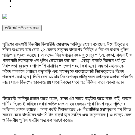
ফটো কার্ড ডাউনলোড করুন
পুলিশের রাজশাহী বিভাগীয় ডিআইজি মোহাম্মদ আনিসুর রহমান বলেছেন, ঈদে উত্তর ও
দক্ষিণ অঞ্চলের ঘরে ফেরা ২২ জেলার মানুষের যাত্রাপথ নির্বিঘ্ন ও নিরাপদ রাখতে পুলিশ
পরিকল্পনা গ্রহণ করেছে। এ লক্ষ্যে সিরাজগঞ্জের বঙ্গবন্ধু সেতুর পশ্চিম, বগুড়া, রাজশাহী ও
পাবনাগামী মহাসড়কে ৭শ পুলিশ মোতায়েন করা হবে। এছাড়া যানজট নিরসনে পর্যাপ্ত
নিরাপত্তা ব্যবস্থার পাশাপাশি নানাবিদ পদক্ষেপ গ্রহণ করা হবে। এছাড়া মহাসড়কে
অবৈধ যানবাহন চলাচলে কড়াকড়ি এবং মহাসড়কে যাতায়াতকারী নিরাপত্তায়ও বিশেষ
পদক্ষেপ নেয়া হবে। তিনি বেলা ১১ টায় সিরাজগঞ্জের হাটিকুমরুল মহাসড়ক এলাকা পরিদর্শন
কালে সড়ক বিভাগের ডাকবাংলোয় সাংবাদিকদের সাথে মত বিনিময় কালে একথা বলেন।
ডিআইজি আনিসুর রহমান আরো বলেন, ঈদের এই সময়ে যাত্রীরা যাতে মলম পার্টি, অজ্ঞান
পার্টি ও ছিনতাই কারিদের দ্বারা ক্ষতিগ্রস্ত না হয় সেজন্য পুরো বিভাগ জুড়ে পুলিশের
অভিযান চলমান রয়েছে। আশা করছি সিরাজগঞ্জের ৮৮ কিলোমিটার মহাসড়কের পথ বিগত
সময়ের চেয়ে যাত্রীদের আগামী ঈদ যাত্রা হবে স্বস্তি এবং আনন্দদায়ক। এ লক্ষ্যে জেলা
ও বিভাগীয় পুলিশ যাবতীয় পদক্ষেপ গ্রহণ করেছে।