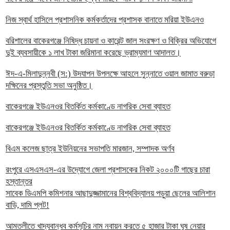
নিজ স্বার্থ হাসিলে প্রশাসনিক কর্মকর্তাদের প্রশাসক বানাতে মরিয়া ইউএনও
বরিশালের বাকেরগঞ্জে নিষিদ্ধ চায়না ও কারেন্ট জাল সংরক্ষণ ও বিক্রির অভিযোগে
দুই ব্যবসায়ীকে ১ লাখ টাকা জরিমানা করেছে ভ্রাম্যমাণ আদালত।
ঈদ-এ-মিলাদুন্নবী (স:) উদযাপন উপলক্ষে আহলে সুন্নাতে ওয়াল জামাত বরুড়া
দক্ষিনের প্রস্তুতি সভা অনুষ্ঠিত।
বাকেরগঞ্জে ইউএনওর বিতর্কিত কর্মকাণ্ডে নাগরিক সেবা ব্যাহত
বাকেরগঞ্জে ইউএনওর বিতর্কিত কর্মকাণ্ডে নাগরিক সেবা ব্যাহত
বিএম কলেজ ছাত্র ইউনিয়নের সভাপতি মারজান, সম্পাদক অর্ণব
রংপুরে এসএসএস-এর উদ্যোগে জেলা প্রশাসকের নিকট ২০০০টি গাছের চারা
হস্তান্তর
সাবেক ডিএমপি কমিশনার আছাদুজ্জামানের বিশ্ববিদ্যালয় পড়ুয়া ছেলের আলিশান
বাড়ি, দামি প্লট!
আমতলীতে খাদ্যবান্ধব কর্মসূচির নাম নবায়ন করতে ৫ হাজার টাকা ঘুষ নেয়ার