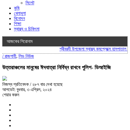
সিলেট
কৃষি
খেলাধুলা
বিনোদন
শিক্ষা
স্বাস্থ্য ও চিকিৎসা
আজকের শিরোনাম
শ্রীবরদী উপজেলা স্বাস্থ্য কমপ্লেক্সে হাসপাতাল ব্য
/
রাজশাহী
,
লিড নিউজ
উত্তরাঞ্চলের মানুষের ঈদযাত্রা নির্বিঘ্ন রাখবে পুলিশ- ডিআইজি
নিজস্ব প্রতিবেদক
/ ২৮৭ বার দেখা হয়েছে
আপডেট: বুধবার, ৩ এপ্রিল, ২০২৪
শেয়ার করুন