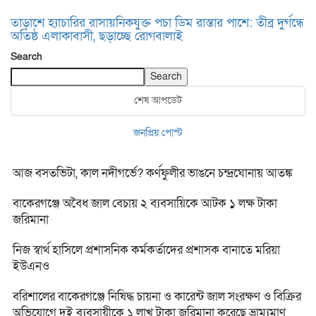
তাড়াশে হ্যাচারির রাসায়নিকযুক্ত পচা ডিম রাস্তার পাশে: তীব্র দুর্গন্ধে
অতিষ্ঠ এলাকাবাসী, ছড়াচ্ছে রোগবালাই
Search
Search
শেষ আপডেট
জনপ্রিয় পোস্ট
আজ বসতভিটা, কাল নদীগর্ভে? কর্ণফুলীর ভাঙনে চন্দ্রঘোনায় আতঙ্ক
বাকেরগঞ্জে অবৈধ জাল বেচায় ২ ব্যবসায়িকে আটক ১ লক্ষ টাকা
জরিমানা
নিজ স্বার্থ হাসিলে প্রশাসনিক কর্মকর্তাদের প্রশাসক বানাতে মরিয়া
ইউএনও
বরিশালের বাকেরগঞ্জে নিষিদ্ধ চায়না ও কারেন্ট জাল সংরক্ষণ ও বিক্রির
অভিযোগে দুই ব্যবসায়ীকে ১ লাখ টাকা জরিমানা করেছে ভ্রাম্যমাণ