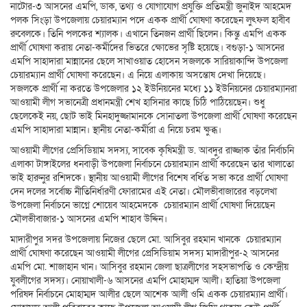
নাটোর-৩ আসনের এমপি, ডাক, তথ্য ও যোগাযোগ প্রযুক্তি প্রতিমন্ত্রী জুনাইদ আহমেদ
পলক সিংড়া উপজেলায় চেয়ারম্যান পদে একক প্রার্থী ঘোষণা করেছেন লুৎফল হাবীব
রুবেলকে। তিনি পলকের শ্যালক। এখানে তিনজন প্রার্থী ছিলেন। কিন্তু এমপি একক
প্রার্থী ঘোষণা করায় নেতা-কর্মীদের ভিতরে ক্ষোভের সৃষ্টি হয়েছে। বগুড়া-১ আসনের
এমপি সাহাদারা মান্নানের ছেলে সাখাওয়াত হোসেন সজলকে সারিয়াকান্দি উপজেলা
চেয়ারম্যান প্রার্থী ঘোষণা করেছেন। এ নিয়ে এলাকায় অসন্তোষ দেখা দিয়েছে।
সজলকে প্রার্থী না করতে উপজেলার ১২ ইউনিয়নের মধ্যে ১১ ইউনিয়নের চেয়ারম্যানরা
আওয়ামী লীগ সভানেত্রী প্রধানমন্ত্রী শেখ হাসিনার কাছে চিঠি পাঠিয়েছেন। শুধু
ছেলেকেই নয়, ছোট ভাই মিনহাদুজ্জামানকে সোনাতলা উপজেলা প্রার্থী ঘোষণা করেছেন
এমপি সাহাদারা মান্নান। স্থানীয় নেতা-কর্মীরা এ নিয়ে চরম ক্ষুব্ধ।
আওয়ামী লীগের প্রেসিডিয়াম সদস্য, সাবেক কৃষিমন্ত্রী ড. আবদুর রাজ্জাক তাঁর নির্বাচনি
এলাকা টাঙ্গাইলের ধনবাড়ী উপজেলা নির্বাচনে চেয়ারম্যান প্রার্থী করেছেন তার খালাতো
ভাই হারুনুর রশিদকে। স্থানীয় আওয়ামী লীগের বিশেষ বর্ধিত সভা করে প্রার্থী ঘোষণা
দেন দলের সর্বোচ্চ নীতিনির্ধারণী ফোরামের এই নেতা। মৌলভী
বাজারে
র বড়লেখা
উপজেলা নির্বাচনে ভাগ্নে শোয়েব আহমেদকে চেয়ারম্যান প্রার্থী ঘোষণা দিয়েছেন
মৌলভী
বাজার
-১ আসনের এমপি শাহাব উদ্দিন।
মাদারীপুর সদর উপজেলায় নিজের ছেলে মো. আসিবুর রহমান খানকে চেয়ারম্যান
প্রার্থী ঘোষণা করেছেন আওয়ামী লীগের প্রেসিডিয়াম সদস্য মাদারীপুর-২ আসনের
এমপি মো. শাজাহান খান। আসিবুর রহমান জেলা ছাত্রলীগের সহসভাপতি ও কেন্দ্রীয়
যুবলীগের সদস্য। নোয়াখালী-৬ আসনের এমপি মোহাম্মদ আলী। হাতিয়া উপজেলা
পরিষদ নির্বাচনে মোহাম্মদ আলীর ছেলে আশেক আলী ওমি একক চেয়ারম্যান প্রার্থী।