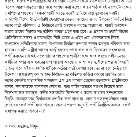
করছে।
ঈদ
ের পর পরিস্থিতি কী হয় সেটি নিয়েও সংকটে মাঠপর্যায়ের নেতারা। এ নিয়ে
বিরোধ আরও বাড়তে পারে বলে আশঙ্কা করা হচ্ছে। কারণ প্রতীকবিহীন ভোটেও কেন
এমপিদের পছন্দের ‘একক’ প্রার্থী করতে হবে? তা নিয়ে প্রশ্ন তুলেছেন সবাই।
আওয়ামী লীগের নীতিনির্ধারণী ফোরামের নেতারা বলছেন, এবার উপজেলা নির্বাচন নিয়ে
দলের বার্তা পরিষ্কার। এ নির্বাচনে কেউ হস্তক্ষেপ করতে পারবে না। যারাই হস্তক্ষেপ
করবে তাদের বিরুদ্ধে সাংগঠনিক ব্যবস্থা গ্রহণ করা হবে। এ প্রসঙ্গে আওয়ামী লীগের
প্রেসিডিয়াম সদস্য ও রাজশাহীর সিটি মেয়র এ এইচ এম খায়রুজ্জামান লিটন
বাংলাদেশ
প্রতিদিনকে বলেন, ‘উপজেলা নির্বাচন সম্পর্কে দলের অবস্থান পরিষ্কার করা
হয়েছে। এমপি-মন্ত্রীরা তাদের আত্মীয়স্বজন থেকে শুরু করে নিজেদের পছন্দমতো
প্রার্থী করছেন। একই সঙ্গে তাদের পছন্দের প্রার্থীর পক্ষে কাজ করতে দলীয় নেতা-
কর্মীদের ওপর এক ধরনের
চা
প প্রয়োগ করছেন। আশা করছি,
ঈদ
ের পর এ বিষয়টি
চিহ্নিত করে ওইসব এমপি-মন্ত্রীকে কঠোর বার্তা দেওয়া হবে। তা না হলে নেত্রীর যে
উদ্দেশ্য অংশগ্রহণমূলক ও স্বচ্ছ নির্বাচন- তা কতিপয় ব্যক্তির কারণে প্রশ্নবিদ্ধ হবে।’
দলের কেন্দ্রীয় সাংগঠনিক সম্পাদক এস এম কামাল হোসেন
বাংলাদেশ
প্রতিদিনকে
বলেন, ‘দল কাউকে মনোনয়ন দেবে না। যারা ব্যক্তিগতভাবে সমর্থন দিচ্ছেন তারা
নির্দেশনা ভঙ্গ করছেন। দলীয় সভানেত্রীর নির্দেশনা ও দলের সাধারণ সম্পাদকের
বিবৃতি কোনোভাবেই নির্বাচনকে প্রশ্নবিদ্ধ করা যাবে না। জনগণ স্বতঃস্ফূর্তভাবে ভোট
দেবে, যে কেউ প্রার্থী হতে পারবে। জনগণ পছন্দ অনুযায়ী প্রার্থী নির্বাচিত করবে। কেউ
বাধাগ্রস্ত করতে পারবে না।’
আপনার মতামত লিখুন :