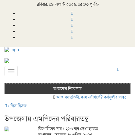
রবিবার, ০৯ অগাস্ট ২০২৬, ০৫:৫০ পূর্বাহ্ন
Toggle
navigation
আজকের শিরোনাম
আজ বসতভিটা, কাল নদীগর্ভে? কর্ণফুলীর ভাঙনে চন্দ্রঘ
/
লিড নিউজ
উপজেলায় এমপিদের পরিবারতন্ত্র
রিপোর্টারের নাম
/ ২৬৬ বার দেখা হয়েছে
আপডেট: সোমবার, ৮ এপ্রিল, ২০২৪