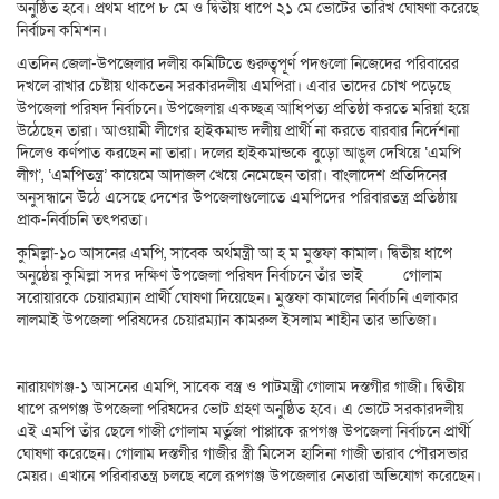
অনুষ্ঠিত হবে। প্রথম ধাপে ৮ মে ও দ্বিতীয় ধাপে ২১ মে ভোটের তারিখ ঘোষণা করেছে
নির্বাচন কমিশন।
এতদিন জেলা-উপজেলার দলীয় কমিটিতে গুরুত্বপূর্ণ পদগুলো নিজেদের পরিবারের
দখলে রাখার চেষ্টায় থাকতেন সরকারদলীয় এমপিরা। এবার তাদের চোখ পড়েছে
উপজেলা পরিষদ নির্বাচনে। উপজেলায় একচ্ছত্র আধিপত্য প্রতিষ্ঠা করতে মরিয়া হয়ে
উঠেছেন তারা। আওয়ামী লীগের হাইকমান্ড দলীয় প্রার্থী না করতে বারবার নির্দেশনা
দিলেও কর্ণপাত করছেন না তারা। দলের হাইকমান্ডকে বুড়ো আঙুল দেখিয়ে ‘এমপি
লীগ’, ‘এমপিতন্ত্র’ কায়েমে আদাজল খেয়ে নেমেছেন তারা।
বাংলাদেশ
প্রতিদিনের
অনুসন্ধানে উঠে এসেছে দেশের উপজেলাগুলোতে এমপিদের পরিবারতন্ত্র প্রতিষ্ঠায়
প্রাক-নির্বাচনি তৎপরতা।
কুমিল্লা-১০ আসনের এমপি, সাবেক অর্থমন্ত্রী আ হ ম মুস্তফা কামাল। দ্বিতীয় ধাপে
অনুষ্ঠেয় কুমিল্লা সদর দক্ষিণ উপজেলা পরিষদ নির্বাচনে তাঁর ভাই গোলাম
সরোয়ারকে চেয়ারম্যান প্রার্থী ঘোষণা দিয়েছেন। মুস্তফা কামালের নির্বাচনি এলাকার
লালমাই উপজেলা পরিষদের চেয়ারম্যান কামরুল ইসলাম শাহীন তার ভাতিজা।
নারায়ণগঞ্জ-১ আসনের এমপি, সাবেক বস্ত্র ও পাটমন্ত্রী গোলাম দস্তগীর গাজী। দ্বিতীয়
ধাপে রূপগঞ্জ উপজেলা পরিষদের ভোট গ্রহণ অনুষ্ঠিত হবে। এ ভোটে সরকারদলীয়
এই এমপি তাঁর ছেলে গাজী গোলাম মর্তুজা পাপ্পাকে রূপগঞ্জ উপজেলা নির্বাচনে প্রার্থী
ঘোষণা করেছেন। গোলাম দস্তগীর গাজীর স্ত্রী মিসেস হাসিনা গাজী তারাব পৌরসভার
মেয়র। এখানে পরিবারতন্ত্র চলছে বলে রূপগঞ্জ উপজেলার নেতারা অভিযোগ করেছেন।