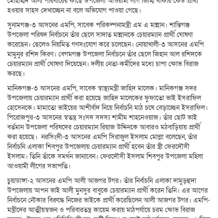
মোহাম্মদ আলী পরিবারের কাছে উপজেলা আওয়ামী লীগ জিম্মি থাকায় কেউ প্রার্থী
হওয়ার সাহস দেখাচ্ছেন না বলে অভিযোগ পাওয়া গেছে।
সুনামগঞ্জ-৩ আসনের এমপি, সাবেক পরিকল্পনামন্ত্রী এম এ মান্নান। শান্তিগঞ্জ
উপজেলা পরিষদ নির্বাচনে তাঁর ছেলে সাদাত মান্নানকে চেয়ারম্যান প্রার্থী ঘোষণা
করেছেন। ছেলেও নিয়মিত গণসংযোগ করে চলেছেন। নোয়াখালী-৩ আসনের এমপি
মামুনুর রশিদ কিরণ। বেগমগঞ্জ উপজেলা নির্বাচনে তাঁর ছেলে জিহান আল রশিদকে
চেয়ারম্যান প্রার্থী ঘোষণা দিয়েছেন। দলীয় নেতা-কর্মীদের মধ্যে
চা
পা ক্ষোভ বিরাজ
করছে।
মানিকগঞ্জ-৩ আসনের এমপি, সাবেক স্বাস্থ্যমন্ত্রী জাহিদ মালেক। মানিকগঞ্জ সদর
উপজেলায় চেয়ারম্যান প্রার্থী করা হয়েছে জাহিদ মালেকের ফুফাতো ভাই ইসরাফিল
হোসেনকে। মামাতো ভাইয়ের আশীর্বাদ নিয়ে নির্বাচনি মাঠ চষে বেড়াচ্ছেন ইসরাফিল।
পিরোজপুর-৩ আসনের স্বতন্ত্র সংসদ সদস্য শামীম শাহনেওয়াজ। তাঁর ছোট ভাই
বর্তমান উপজেলা পরিষদের চেয়ারম্যান রিয়াজ উদ্দিনকে আবারও মঠবাড়িয়ায় প্রার্থী
করা হয়েছে। নরসিংদী-৩ আসনের এমপি সিরাজুল ইসলাম মোল্লা বলেছেন, তাঁর
নির্বাচনি এলাকা শিবপুর উপজেলায় চেয়ারম্যান প্রার্থী হবেন তাঁর স্ত্রী ফেরদৌসী
ইসলাম। তিনি তাঁকে সমর্থন জানাবেন। ফেরদৌসী ইসলাম শিবপুর উপজেলা মহিলা
আওয়ামী লীগের সভাপতি।
চুয়াডাঙ্গা-২ আসনের এমপি আলী আজগর টগর। তাঁর নির্বাচনি এলাকা দামুড়হুদা
উপজেলায় আপন ভাই আলী মুনসুর বাবুকে চেয়ারম্যান প্রার্থী করেন তিনি। এর আগের
নির্বাচনে নৌকার বিরুদ্ধে নিজের ভাইকে প্রার্থী করেছিলেন আলী আজগর টগর। এমপি-
মন্ত্রীদের আত্মীয়স্বজন ও পরিবারতন্ত্র কায়েম করায় মাঠপর্যায়ে চরম ক্ষোভ বিরাজ