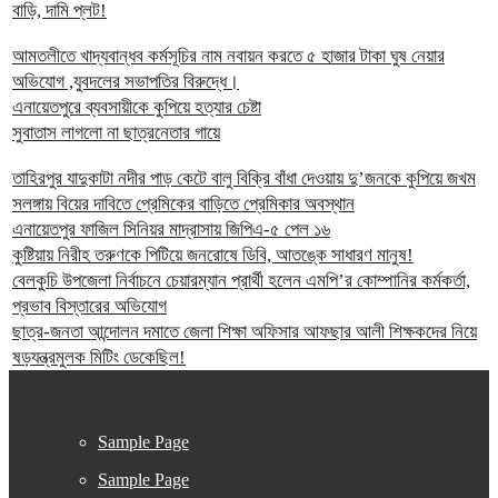
বাড়ি, দামি প্লট!
আমতলীতে খাদ্যবান্ধব কর্মসূচির নাম নবায়ন করতে ৫ হাজার টাকা ঘুষ নেয়ার
অভিযোগ ,যুবদলের সভাপতির বিরুদ্ধে।
এনায়েতপুরে ব্যবসায়ীকে কুপিয়ে হত্যার চেষ্টা
সুবাতাস লাগলো না ছাত্রনেতার গায়ে
তাহিরপুর যাদুকাটা নদীর পাড় কেটে বালু বিক্রি বাঁধা দেওয়ায় দু’জনকে কুপিয়ে জখম
সলঙ্গায় বিয়ের দাবিতে প্রেমিকের বাড়িতে প্রেমিকার অবস্থান
এনায়েতপুর ফাজিল সিনিয়র মাদ্রাসায় জিপিএ-৫ পেল ১৬
কুষ্টিয়ায় নিরীহ তরুণকে পিটিয়ে জনরোষে ডিবি, আতঙ্কে সাধারণ মানুষ!
বেলকুচি উপজেলা নির্বাচনে চেয়ারম্যান প্রার্থী হলেন এমপি’র কোম্পানির কর্মকর্তা,
প্রভাব বিস্তারের অভিযোগ
ছাত্র-জনতা আন্দোলন দমাতে জেলা শিক্ষা অফিসার আফছার আলী শিক্ষকদের নিয়ে
ষড়যন্ত্রমুলক মিটিং ডেকেছিল!
Sample Page
Sample Page