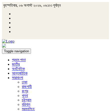
বৃহস্পতিবার, ০৬ অগাস্ট ২০২৬, ০৬:৫৩ পূর্বাহ্ন
Toggle navigation
প্রথম পাতা
জাতীয়
অর্থনৈতিক
আন্তর্জাতিক
সারাবাংলা
ঢাকা
রাজশাহী
রংপুর
খুলনা
চট্টগ্রাম
বরিশাল
ময়মনসিংহ