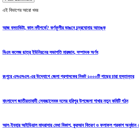
এই বিভাগের আরো খবর
আজ বসতভিটা, কাল নদীগর্ভে? কর্ণফুলীর ভাঙনে চন্দ্রঘোনায় আতঙ্ক
বিএম কলেজ ছাত্র ইউনিয়নের সভাপতি মারজান, সম্পাদক অর্ণব
রংপুরে এসএসএস-এর উদ্যোগে জেলা প্রশাসকের নিকট ২০০০টি গাছের চারা হস্তান্তর
বাংলাদেশ জাতীয়তাবাদী স্বেচ্ছাসেবক দলের হরিপুর উপজেলা শাখার নতুন কমিটি গঠন
আল-ইযহার আইডিয়াল মাদ্রাসায় মেধা বিকাশ, কুরআন বিতরণ ও ফলাফল প্রকাশ অনুষ্ঠান 