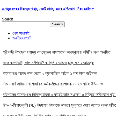
এনামুল হকের বিরুদ্ধে পাহাড় কেটে সাবাড় করার অভিযোগ, নিরব বনবিভাগ
Search
Search
শেষ আপডেট
জনপ্রিয় পোস্ট
শ্রীবরদী উপজেলা স্বাস্থ্য কমপ্লেক্সে হাসপাতাল ব্যবস্থাপনা কমিটির সভা অনুষ্ঠিত
আজ বসতভিটা, কাল নদীগর্ভে? কর্ণফুলীর ভাঙনে চন্দ্রঘোনায় আতঙ্ক
বাকেরগঞ্জে অবৈধ জাল বেচায় ২ ব্যবসায়িকে আটক ১ লক্ষ টাকা জরিমানা
নিজ স্বার্থ হাসিলে প্রশাসনিক কর্মকর্তাদের প্রশাসক বানাতে মরিয়া ইউএনও
বরিশালের বাকেরগঞ্জে নিষিদ্ধ চায়না ও কারেন্ট জাল সংরক্ষণ ও বিক্রির অভিযোগে দ
ঈদ-এ-মিলাদুন্নবী (স:) উদযাপন উপলক্ষে আহলে সুন্নাতে ওয়াল জামাত বরুড়া দক্ষিনে
বাকেরগঞ্জে ইউএনওর বিতর্কিত কর্মকাণ্ডে নাগরিক সেবা ব্যাহত