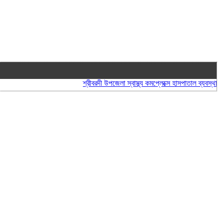
শ্রীবরদী উপজেলা স্বাস্থ্য কমপ্লেক্সে হাসপাতাল ব্যবস্থাপনা কম