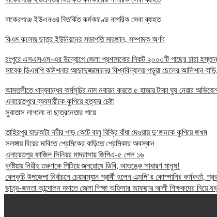
বাকেরগঞ্জে ইউএনওর বিতর্কিত কর্মকাণ্ডে নাগরিক সেবা ব্যাহত
বিএম কলেজ ছাত্র ইউনিয়নের সভাপতি মারজান, সম্পাদক অর্ণব
রংপুরে এসএসএস-এর উদ্যোগে জেলা প্রশাসকের নিকট ২০০০টি গাছের চারা হস্তান
সাবেক ডিএমপি কমিশনার আছাদুজ্জামানের বিশ্ববিদ্যালয় পড়ুয়া ছেলের আলিশান বাড়ি,
আমতলীতে খাদ্যবান্ধব কর্মসূচির নাম নবায়ন করতে ৫ হাজার টাকা ঘুষ নেয়ার অভিযো
এনায়েতপুরে ব্যবসায়ীকে কুপিয়ে হত্যার চেষ্টা
সুবাতাস লাগলো না ছাত্রনেতার গায়ে
তাহিরপুর যাদুকাটা নদীর পাড় কেটে বালু বিক্রি বাঁধা দেওয়ায় দু’জনকে কুপিয়ে জখম
সলঙ্গায় বিয়ের দাবিতে প্রেমিকের বাড়িতে প্রেমিকার অবস্থান
এনায়েতপুর ফাজিল সিনিয়র মাদ্রাসায় জিপিএ-৫ পেল ১৬
কুষ্টিয়ায় নিরীহ তরুণকে পিটিয়ে জনরোষে ডিবি, আতঙ্কে সাধারণ মানুষ!
বেলকুচি উপজেলা নির্বাচনে চেয়ারম্যান প্রার্থী হলেন এমপি’র কোম্পানির কর্মকর্তা, প
ছাত্র-জনতা আন্দোলন দমাতে জেলা শিক্ষা অফিসার আফছার আলী শিক্ষকদের নিয়ে ষড়য