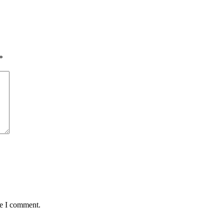
*
me I comment.