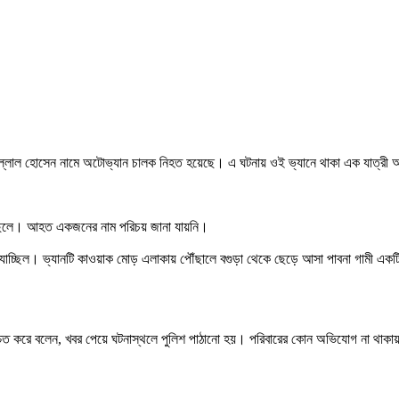
র্ষে বেল্লাল হোসেন নামে অটোভ্যান চালক নিহত হয়েছে। এ ঘটনায় ওই ভ্যানে থাকা এক যাত্
।
র ছেলে। আহত একজনের নাম পরিচয় জানা যায়নি।
 দিকে যাচ্ছিল। ভ্যানটি কাওয়াক মোড় এলাকায় পৌঁছালে বগুড়া থেকে ছেড়ে আসা পাবনা গামী এক
শ্চিত করে বলেন, খবর পেয়ে ঘটনাস্থলে পুলিশ পাঠানো হয়। পরিবারের কোন অভিযোগ না থাকায়