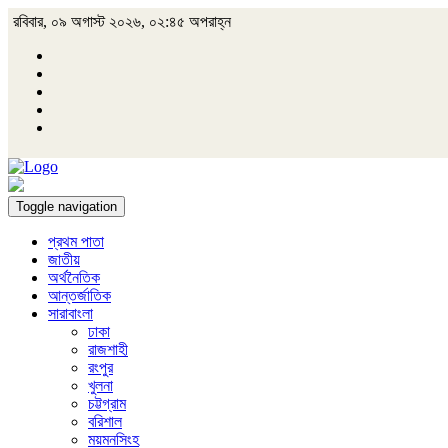
রবিবার, ০৯ অগাস্ট ২০২৬, ০২:৪৫ অপরাহ্ন
Toggle navigation
প্রথম পাতা
জাতীয়
অর্থনৈতিক
আন্তর্জাতিক
সারাবাংলা
ঢাকা
রাজশাহী
রংপুর
খুলনা
চট্টগ্রাম
বরিশাল
ময়মনসিংহ